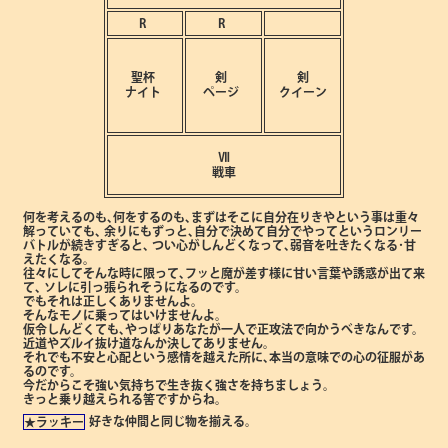
R
R
聖杯
剣
剣
ナイト
ページ
クイーン
Ⅶ
戦車
何を考えるのも､何をするのも､まずはそこに自分在りきやという事は重々
解っていても､
余りにもずっと､自分で決めて自分でやってというロンリー
バトルが続きすぎると､
つい心がしんどくなって､弱音を吐きたくなる･甘
えたくなる。
往々にしてそんな時に限って､フッと魔が差す様に甘い言葉や誘惑が出て来
て､
ソレに引っ張られそうになるのです。
でもそれは正しくありませんよ。
そんなモノに乗ってはいけませんよ。
仮令しんどくても､やっぱりあなたが一人で正攻法で向かうべきなんです。
近道やズルイ抜け道なんか決してありません。
それでも不安と心配という感情を越えた所に､本当の意味での心の征服があ
るのです。
今だからこそ強い気持ちで生き抜く強さを持ちましょう。
きっと乗り越えられる筈ですからね。
好きな仲間と同じ物を揃える。
★ラッキー