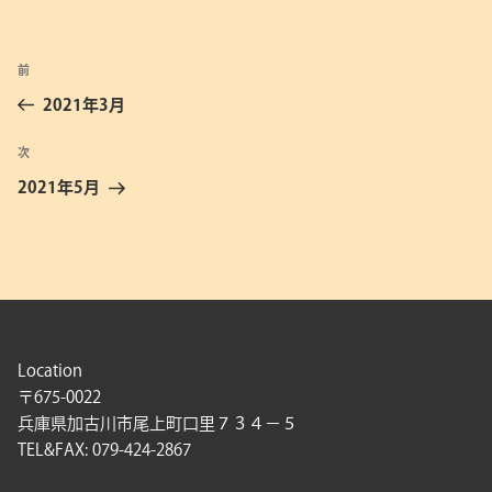
投
前
前
稿
の
2021年3月
ナ
投
ビ
稿
次
次
ゲ
の
2021年5月
投
ー
稿
シ
ョ
ン
Location
〒675-0022
兵庫県加古川市尾上町口里７３４－５
TEL&FAX: 079-424-2867