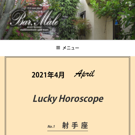
コ
ン
テ
ン
ツ
Bar.Male
へ
ス
メニュー
キ
ッ
プ
2021年4月
Lucky Horoscope
射手座