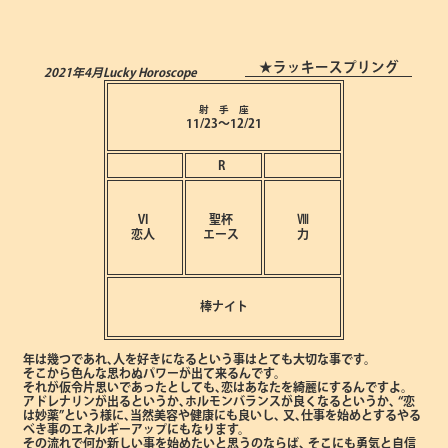
★ラッキースプリング
2021年4月
Lucky Horoscope
射 手 座
11/23～12/21
R
Ⅵ
聖杯
Ⅷ
恋人
エース
力
棒ナイト
年は幾つであれ､人を好きになるという事はとても大切な事です。
そこから色んな思わぬパワーが出て来るんです。
それが仮令片思いであったとしても､恋はあなたを綺麗にするんですよ。
アドレナリンが出るというか､ホルモンバランスが良くなるというか､
“恋
は妙薬”という様に､当然美容や健康にも良いし､
又､仕事を始めとするやる
べき事のエネルギーアップにもなります。
その流れで何か新しい事を始めたいと思うのならば､
そこにも勇気と自信