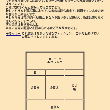
ですから冷静にそこ迄戻って､もう一つの道･もう一つの方法を取ってみれ
ば良いのです。
当然､次にちゃんと繋がって行きますよね。
新しいやり方を選ぶ事によって､失敗の検証も出来て､
所謂チャンネルの切
り替えが出来るんです。
そしたら後は夜が明ける様に､あなたを取り巻く状況なり､
物事は滞りなく
進んで行きますからね。
何も問題はありませんよ。
素直に自分の間違いを認められるかどうかが大切です。
これ迄選ばなかった様なファッション。
苦手だと避けてい
★ラッキー
た事にチャレンジしてみる。
牡 牛 座
4/21～5/21
R
ⅩⅥ
金貨９
金貨２
塔
金貨６