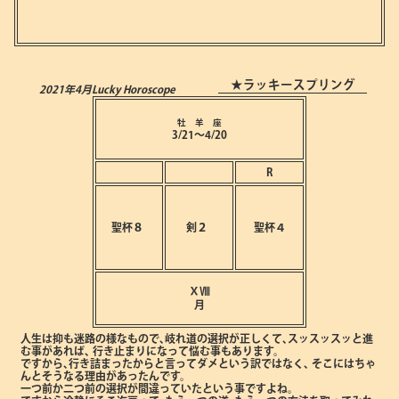
★ラッキースプリング
2021年4月
Lucky Horoscope
牡 羊 座
3/21～4/20
R
聖杯８
剣２
聖杯４
ⅩⅧ
月
人生は抑も迷路の様なもので､岐れ道の選択が正しくて､スッスッスッと進
む事があれば､
行き止まりになって悩む事もあります。
ですから､行き詰まったからと言ってダメという訳ではなく､
そこにはちゃ
んとそうなる理由があったんです。
一つ前か二つ前の選択が間違っていたという事ですよね。