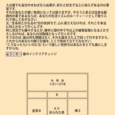
人は誰でも自分のせねばならぬ事が､好むと好まざるとに係らずあるのは事
実です。
それがあなたの重い負担になっては困りますが､
やろうと思えば出来る範
囲内の事であるならば､
あなたの生活リズムのルーティーンとして取り入
れて熟しておきなさい。
又､"まあ何とかなるわ"位の気持ちで､心に毒さえなければ､
それこそ本当
に何とかなって行くんです。
同じ状況でも嫌々するとか､勝手に頭の中で今以上の被害妄想になるとかさ
えしなければ､
あなたの可動域となって行くのです。
そうなれば､後は何も問題はなく､それも踏まえた上で回って行きますから､
これからのあなたの願う計画を､ここで改めて立ててみなさい。
"こうなったらいいのにな"という嬉しい気持ちはあなたをとても楽にしま
すからね。
春のインテリアチェンジ
★ラッキー
水 瓶 座
1/21～2/18
R
ⅩⅡ
金貨８
棒３
吊られた男