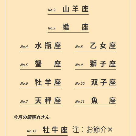
山羊座
蠍 座
水瓶座
乙女座
蟹 座
獅子座
牡羊座
双子座
天秤座
魚 座
今月の頑張れさん
牡牛座
注：お節介✕