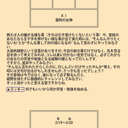
ⅩⅠ
裁判の女神
例えば人の嫌がる様な事（それは引き受けたくないという事）や､
普段の
あなたならまず手を挙げない様な事が出て来た時には､
"そんなんやりたく
ないわ"とか"そんな事して何の得になるの"
なんて思わずにやってみなさ
い。
大局的視野という言葉がありますが､今目の前の事だけではなく､
先を見る
目を持って考えてみれば､コレは身に付かない苦労ではなく､
必ずこれから
のあなたの学習や勉強となる経験の礎となって行くんです。
ですから､是非やってみなさい。
"そんなん言われたからしたのに､只しんどいだけやったやんか"等と､
その
時には文句が出るかもしれませんが､さっきも言ったでしょう？
その意味は今ではなく､後になって必ず解るんだと。
疑問を持たずに積極的にチャレンジしてみなさい。
きっと良かったと思える筈ですからね。
何でもいいから何か学習・勉強を始める。
★ラッキー
魚 座
2/19～3/20