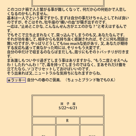
このコロナ禍で人と繋がる事が難しくなって､
何だか心の何処かで人恋し
くなるのかもしれません。
基本は一人でという事ですから､まずは自分の事だけちゃんとしてれば良い
のですが､
そこはそれ､牡牛座の“構いの血”が騒ぎ出すのです。
一応は､“止めとこかな｡こんなんせん方がエエのかな？”と考えはするんで
す。
でもそこで立ち止まれなくて､突っ込んでしまうのも又､あなたなんです。
それが功を奏して､相手からも気持ち良く感謝されれば､
そこに何も問題は
無いのですが､やっぱりどうしてもtoo muchな処があり､
又､あなたが期待
する反応も返って来なかった時には､そりゃもう大変です。
自分の中だけで収まるのならばまだしも､周りにもそのトバッチリが行きま
す。
まあ誰しもついやり過ぎてしまう事はありますから､
“もう二度とせえへん
わ！したれへんわ！”で､毒を持ってしまうのではなく､
まあそれだけ腹を
立てたなら､ソコでリセットしておけばいいのです。
そう出来れば又､ニュートラルな気持ちになれますからね。
自分への春のご褒美。（ちょっとブランド物でもO.K.）
★ラッキー
双 子 座
5/22～6/21
R