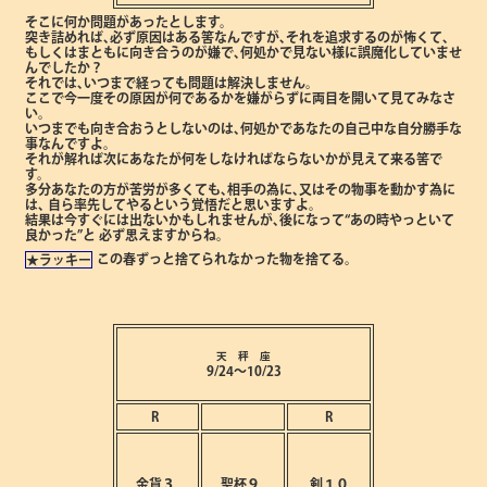
そこに何か問題があったとします。
突き詰めれば､必ず原因はある筈なんですが､それを追求するのが怖くて､
もしくはまともに向き合うのが嫌で､何処かで見ない様に誤魔化していませ
んでしたか？
それでは､いつまで経っても問題は解決しません。
ここで今一度その原因が何であるかを嫌がらずに両目を開いて見てみなさ
い。
いつまでも向き合おうとしないのは､何処かであなたの自己中な自分勝手な
事なんですよ。
それが解れば次にあなたが何をしなければならないかが見えて来る筈で
す。
多分あなたの方が苦労が多くても､相手の為に､又はその物事を動かす為に
は､
自ら率先してやるという覚悟だと思いますよ。
結果は今すぐには出ないかもしれませんが､後になって“あの時やっといて
良かった”と
必ず思えますからね。
この春ずっと捨てられなかった物を捨てる。
★ラッキー
天 秤 座
9/24～10/23
R
R
金貨３
聖杯９
剣１０