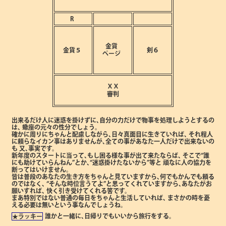
R
金貨
金貨５
剣６
ページ
ⅩⅩ
審判
出来るだけ人に迷惑を掛けずに､自分の力だけで物事を処理しようとするの
は､
蠍座の元々の性分でしょう。
確かに周りにちゃんと配慮しながら､日々真面目に生きていれば､
それ程人
に頼らなイカン事はありませんが､全ての事があなた一人だけで出来ないの
も
又､事実です。
新年度のスタートに当って､もし困る様な事が出て来たならば､
そこで“誰
にも助けていらんねん”とか､“迷惑掛けたないから”等と
頑なに人の協力を
断ってはいけません。
皆は普段のあなたの生き方をちゃんと見ていますから､何でもかんでも頼る
のではなく､
“そんな時位言うてよ”と思ってくれていますから､あなたがお
願いすれば､
快く引き受けてくれる筈です。
まあ特別ではない普通の毎日をちゃんと生活していれば､
まさかの時を憂
える必要は無いという事なんでしょうね。
誰かと一緒に､日帰りでもいいから旅行をする。
★ラッキー