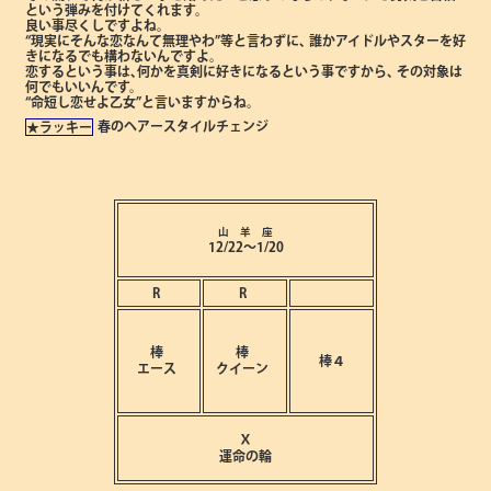
という弾みを付けてくれます。
良い事尽くしですよね。
“現実にそんな恋なんて無理やわ”等と言わずに､
誰かアイドルやスターを好
きになるでも構わないんですよ。
恋するという事は､何かを真剣に好きになるという事ですから､
その対象は
何でもいいんです。
“命短し恋せよ乙女”と言いますからね。
春のヘアースタイルチェンジ
★ラッキー
山 羊 座
12/22～1/20
R
R
棒
棒
棒４
エース
クイーン
Ⅹ
運命の輪