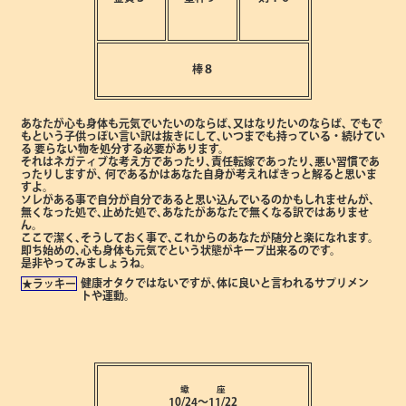
棒８
あなたが心も身体も元気でいたいのならば､又はなりたいのならば､
でもで
もという子供っぽい言い訳は抜きにして､いつまでも持っている・続けてい
る
要らない物を処分する必要があります。
それはネガティブな考え方であったり､責任転嫁であったり､悪い習慣であ
ったりしますが､
何であるかはあなた自身が考えればきっと解ると思いま
すよ。
ソレがある事で自分が自分であると思い込んでいるのかもしれませんが､
無くなった処で､止めた処で､あなたがあなたで無くなる訳ではありませ
ん。
ここで潔く､そうしておく事で､これからのあなたが随分と楽になれます。
即ち始めの､心も身体も元気でという状態がキープ出来るのです。
是非やってみましょうね。
健康オタクではないですが､体に良いと言われるサプリメン
★ラッキー
トや運動。
蠍 座
10/24～11/22