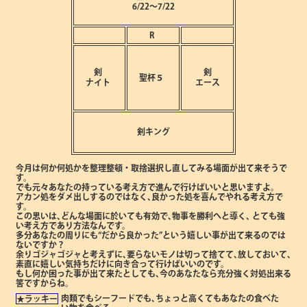
6/22～7/22
R
剣
剣
聖杯５
ナイト
エース
剣キング
今月は何か何処かを整理整頓・取捨選択し直してみる場面が出て来そうで
す。
でも元々あなたの持っている考え方で進んで行けばいいと思いますよ。
アカン処をダメ出しするのではなく､良かった処を喜んでやれる考え方で
す。
この思いは､どんな場面に於いても有効で､物事を勝利へと導く､
とても強
い考え方であり方法なんです。
多分あなたの周りにも“だから良かった”という嬉しい事が出て来るのでは
ないですか？
余りゴジャゴジャと考えずに､要らないモノは切って捨てて､放しておいて､
素直に嬉しい気持ちだけに向き合って行けばいいのです。
もし何か困った事が出て来たとしても､今のあなたなら充分強く対処出来る
筈ですからね。
肉類でもシーフードでも､ちょっと高くてもあなたの食べた
★ラッキー