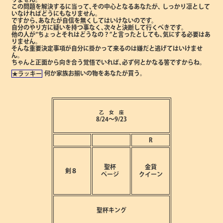
この問題を解決するに当って､その中心となるあなたが､
しっかり凛として
いなければどうにもなりません。
ですから､あなたが自信を無くしてはいけないのです。
自分のやり方に疑いを持つ事なく､次々と決断して行くべきです。
他の人が“ちょっとそれはどうなの？”と言ったとしても､気にする必要はあ
りません。
そんな重要決定事項が自分に掛かって来るのは嫌だと逃げてはいけませ
ん。
ちゃんと正面から向き合う覚悟でいれば､必ず何とかなる筈ですからね。
何か家族お揃いの物をあなたが買う。
★ラッキー
乙 女 座
8/24～9/23
R
聖杯
金貨
剣８
ページ
クイーン
聖杯キング