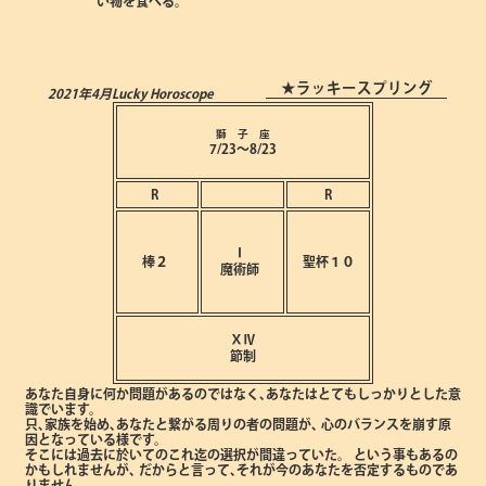
い物を食べる。
★ラッキースプリング
2021年4月
Lucky Horoscope
獅 子 座
7/23～8/23
R
R
Ⅰ
棒２
聖杯１０
魔術師
ⅩⅣ
節制
あなた自身に何か問題があるのではなく､あなたはとてもしっかりとした意
識でいます。
只､家族を始め､あなたと繋がる周りの者の問題が､
心のバランスを崩す原
因となっている様です。
そこには過去に於いてのこれ迄の選択が間違っていた。
という事もあるの
かもしれませんが､
だからと言って､それが今のあなたを否定するものであ
りません。