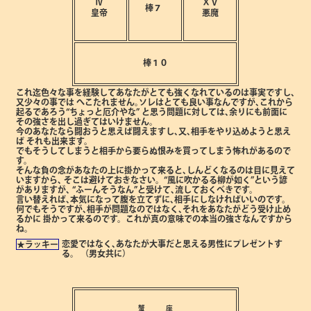
Ⅳ
ⅩⅤ
棒７
皇帝
悪魔
棒１０
これ迄色々な事を経験してあなたがとても強くなれているのは事実ですし､
又少々の事では
へこたれません｡ソレはとても良い事なんですが､これから
起るであろう“ちょっと厄介やな”
と思う問題に対しては､余りにも前面に
その強さを出し過ぎてはいけません。
今のあなたなら闘おうと思えば闘えますし､又､相手をやり込めようと思え
ば
それも出来ます。
でもそうしてしまうと相手から要らぬ恨みを買ってしまう怖れがあるので
す。
そんな負の念があなたの上に掛かって来ると､しんどくなるのは目に見えて
いますから､
そこは避けておきなさい。“風に吹かるる柳が如く”という諺
がありますが､
“ふーんそうなん”と受けて､流しておくべきです。
言い替えれば､本気になって腹を立てずに､相手にしなければいいのです。
何でもそうですが､相手が問題なのではなく､それをあなたがどう受け止め
るかに
掛かって来るのです。これが真の意味での本当の強さなんですから
ね。
恋愛ではなく､あなたが大事だと思える男性にプレゼントす
★ラッキー
る。
（男女共に）
蟹 座