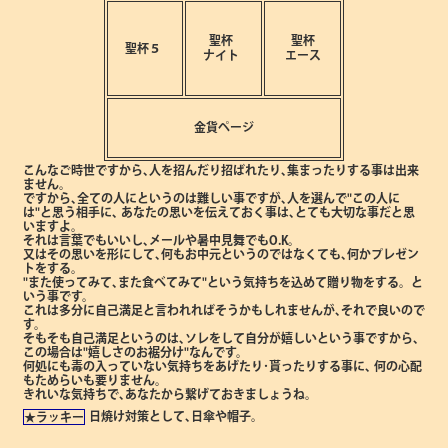
聖杯
聖杯
聖杯５
ナイト
エース
金貨ページ
こんなご時世ですから､人を招んだり招ばれたり､集まったりする事は出来
ません。
ですから､全ての人にというのは難しい事ですが､人を選んで"この人に
は"と思う相手に､
あなたの思いを伝えておく事は､とても大切な事だと思
いますよ。
それは言葉でもいいし､メールや暑中見舞でもO.K。
又はその思いを形にして､何もお中元というのではなくても､何かプレゼン
トをする。
"また使ってみて､また食べてみて"という気持ちを込めて贈り物をする。と
いう事です。
これは多分に自己満足と言われればそうかもしれませんが､それで良いので
す。
そもそも自己満足というのは､ソレをして自分が嬉しいという事ですから､
この場合は"嬉しさのお裾分け"なんです。
何処にも毒の入っていない気持ちをあげたり･貰ったりする事に､
何の心配
もためらいも要りません。
きれいな気持ちで､あなたから繋げておきましょうね。
日焼け対策として､日傘や帽子。
★ラッキー