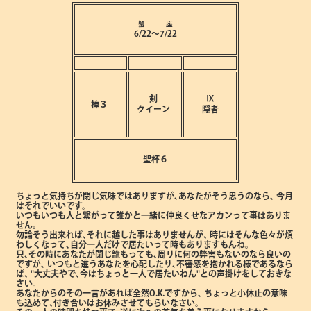
蟹 座
6/22～7/22
剣
Ⅸ
棒３
クイーン
隠者
聖杯６
ちょっと気持ちが閉じ気味ではありますが､あなたがそう思うのなら､
今月
はそれでいいです。
いつもいつも人と繋がって誰かと一緒に仲良くせなアカンって事はありま
せん。
勿論そう出来れば､それに越した事はありませんが､
時にはそんな色々が煩
わしくなって､自分一人だけで居たいって時もありますもんね。
只､その時にあなたが閉じ籠もっても､周りに何の弊害もないのなら良いの
ですが､
いつもと違うあなたを心配したり､不審感を抱かれる様であるなら
ば､
"大丈夫やで､今はちょっと一人で居たいねん"との声掛けをしておきな
さい。
あなたからのその一言があれば全然O.K.ですから､
ちょっと小休止の意味
も込めて､付き合いはお休みさせてもらいなさい。