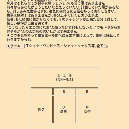
今月はそれら全てが見事に整っていて､何も言う事はありません。
前々からあなたがこうしたいなと思っていたり､計画していた事があるな
ら､
引っ込み思案等せずに､強気に前向きに自信を持って実行しなさい。
物事に絶対！はありませんが､多分上手く行くと思いますよ。
仮令､もし結果に繋がらなくても､そのチャレンジが出来た自分に対して､
嬉しい納得が出来る筈です。
"こうなったらエエのになあ"と願うだけで何もしないと､
"でも～やから無
理やろか"との否定形の思いしか出て来ません。
そこで勇気を持って確実に一歩前へ踏み出す事によって､
事態は好転して
行きますからね。
Ｔシャツ・ワンピース・シャツ・ソックス等､全て白。
★ラッキー
乙 女 座
8/24～9/23
R
R
０
Ⅲ
剣７
愚者
女帝