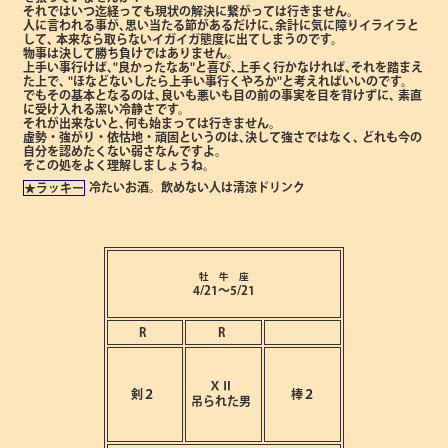
それではいつ迄経っても現状の解決に繋がっては行きません。
人に言われる事が､思い当たる節があるだけに､余計に気に障りイライラと
して､
本来なら取らないイガイガ態度に出てしまうのです。
物事は決して勝ち負けではありません。
上手い事行けば､"良かったなあ"と喜び､上手く行かなければ､それを踏まえ
た上で､
"ほなどないしたら上手い事行くやろか"と考えればいいのです。
でもその基本となるのは､良いも悪いも目の前の事実を目を背けずに､
素直
に受け入れる潔い冷静さです。
それが出来ないと､何も始まっては行きません。
虚勢・強がり・依怙地・頑固というのは､決して強さではなく､
どれも今の
自分を認めたくない弱さなんですよ。
そこの処をよく理解しましょうね。
冷たいお酒。飲めない人は清涼ドリンク
★ラッキー
牡 牛 座
4/21～5/21
R
R
ⅩⅡ
剣２
棒２
吊られた男