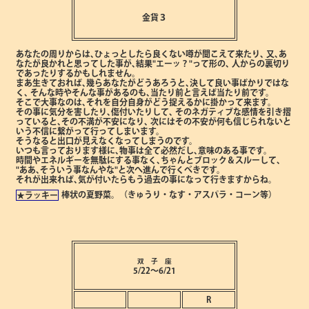
金貨３
あなたの周りからは､ひょっとしたら良くない噂が聞こえて来たり､
又､あ
なたが良かれと思ってした事が､結果"エーッ？"って形の､
人からの裏切り
であったりするかもしれません。
まあ生きておれば､幾らあなたがどうあろうと､決して良い事ばかりではな
く､
そんな時やそんな事があるのも､当たり前と言えば当たり前です。
そこで大事なのは､それを自分自身がどう捉えるかに掛かって来ます。
その事に気分を害したり､傷付いたりして､
そのネガティブな感情を引き摺
っていると､その不満が不安になり､
次にはその不安が何も信じられないと
いう不信に繋がって行ってしまいます。
そうなると出口が見えなくなってしまうのです。
いつも言っております様に､物事は全て必然だし､意味のある事です。
時間やエネルギーを無駄にする事なく､ちゃんとブロック＆スルーして､
"ああ､そういう事なんやな"と次へ進んで行くべきです。
それが出来れば､気が付いたらもう過去の事になって行きますからね。
棒状の夏野菜。（きゅうり・なす・アスパラ・コーン等）
★ラッキー
双 子 座
5/22～6/21
R