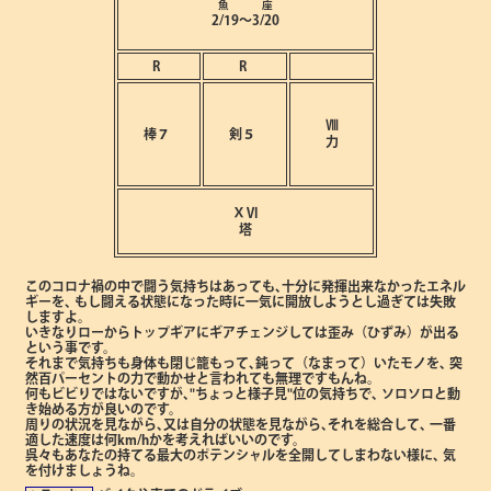
魚 座
2/19～3/20
R
R
Ⅷ
棒７
剣５
力
ⅩⅥ
塔
このコロナ禍の中で闘う気持ちはあっても､十分に発揮出来なかったエネル
ギーを､
もし闘える状態になった時に一気に開放しようとし過ぎては失敗
しますよ。
いきなりローからトップギアにギアチェンジしては歪み（ひずみ）が出る
という事です。
それまで気持ちも身体も閉じ籠もって､鈍って（なまって）いたモノを､
突
然百パーセントの力で動かせと言われても無理ですもんね。
何もビビりではないですが､"ちょっと様子見"位の気持ちで､
ソロソロと動
き始める方が良いのです。
周りの状況を見ながら､又は自分の状態を見ながら､それを総合して､
一番
適した速度は何km/hかを考えればいいのです。
呉々もあなたの持てる最大のポテンシャルを全開してしまわない様に､
気
を付けましょうね。