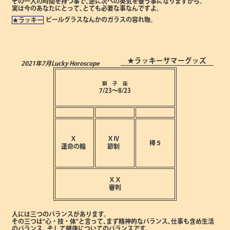
その一人の時間を持つ事で､逆に次への英気を養う事になりますから。
実は今のあなたにとって､とても必要な事なんですよ。
ビールグラスなんかのガラスの容れ物。
★ラッキー
★ラッキーサマーグッズ
2021年7月
Lucky Horoscope
獅 子 座
7/23～8/23
Ⅹ
ⅩⅣ
棒５
運命の輪
節制
ⅩⅩ
審判
人には三つのバランスがあります。
その三つは"心・技・体"と言って､まず精神的なバランス､仕事も含め生活
のバランス､
そして健康についてのバランスです。