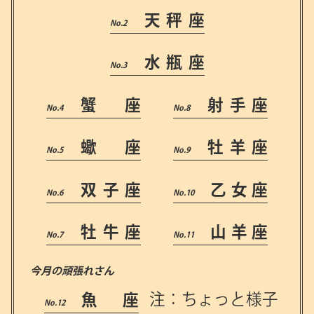
天秤座
水瓶座
蟹 座
射手座
蠍 座
牡羊座
双子座
乙女座
牡牛座
山羊座
今月の頑張れさん
魚 座
注：ちょっと様子