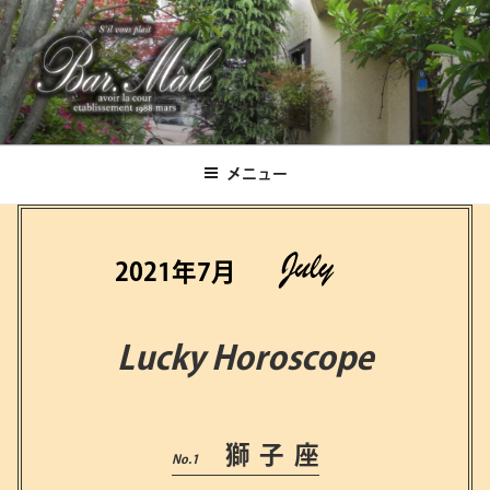
コ
ン
テ
ン
ツ
Bar.Male
へ
ス
メニュー
キ
ッ
プ
2021年7月
Lucky Horoscope
獅子座