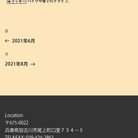
バイクや車でのドライブ。
★ラッキー
投
前
前
稿
の
2021年6月
ナ
投
ビ
稿
次
次
ゲ
の
2021年8月
投
ー
稿
シ
ョ
ン
Location
〒675-0022
兵庫県加古川市尾上町口里７３４－５
TEL&FAX: 079-424-2867