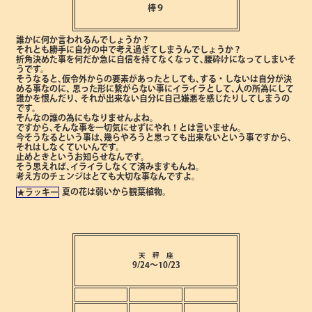
棒９
誰かに何か言われるんでしょうか？
それとも勝手に自分の中で考え過ぎてしまうんでしょうか？
折角決めた事を何だか急に自信を持てなくなって､腰砕けになってしまいそ
うです。
そうなると､仮令外からの要素があったとしても､する・しないは自分が決
める事なのに､
思った形に繋がらない事にイライラとして､人の所為にして
誰かを恨んだり､
それが出来ない自分に自己嫌悪を感じたりしてしまうの
です。
そんなの誰の為にもなりませんよね。
ですから､そんな事を一切気にせずにやれ！とは言いません。
今そうなるという事は､幾らやろうと思っても出来ないという事ですから､
それはしなくていいんです。
止めときというお知らせなんです。
そう思えれば､イライラしなくて済みますもんね。
考え方のチェンジはとても大切な事なんですよ。
夏の花は弱いから観葉植物。
★ラッキー
天 秤 座
9/24～10/23