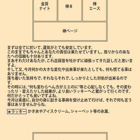
金貨
棒
棒８
ナイト
エース
棒ページ
まずは全てに於いて､運気がとても安定しています。
このままでもちゃんとあなたの責任は果たせていますし､
周りからのあな
たへの信頼も十分あります。
まあそれだけあなたが､これ迄弱音を吐かずに頑張ってきた証しだと思いま
すよ。
そして又､今月何かの大きな変化や出来事が来たとしても､
何も慌てる事は
ありません。
落ち着いた気持ちで､それならそれで､しっかりとした対処が出来るので
す。
その時には､"何も変わらへん方がエエのに"等と心配しなくても､
その変わ
ったり・変えたりした結果が､より良いラッキーへと繋がって行くのです。
何だかとっても良いですよね。
今月は素直に､自分の身に起きる事柄を受け止めて行けば､
それで何も言う
事はありませんからね。
かき氷やアイスクリーム､シャーベット等の氷菓。
★ラッキー