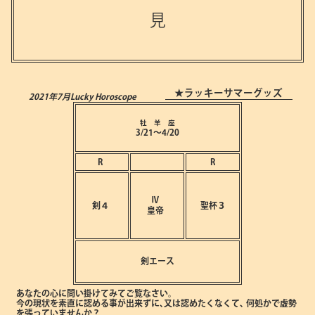
見
★ラッキーサマーグッズ
2021年7月
Lucky Horoscope
牡 羊 座
3/21～4/20
R
R
Ⅳ
剣４
聖杯３
皇帝
剣エース
あなたの心に問い掛けてみてご覧なさい。
今の現状を素直に認める事が出来ずに､又は認めたくなくて､
何処かで虚勢
を張っていませんか？