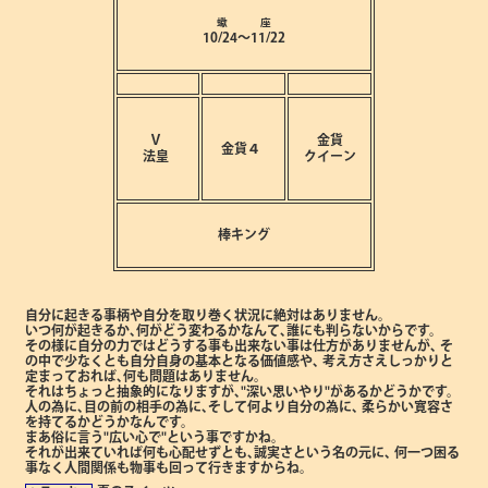
蠍 座
10/24～11/22
Ⅴ
金貨
金貨４
法皇
クイーン
棒キング
自分に起きる事柄や自分を取り巻く状況に絶対はありません。
いつ何が起きるか､何がどう変わるかなんて､誰にも判らないからです。
その様に自分の力ではどうする事も出来ない事は仕方がありませんが､
そ
の中で少なくとも自分自身の基本となる価値感や､
考え方さえしっかりと
定まっておれば､何も問題はありません。
それはちょっと抽象的になりますが､"深い思いやり"があるかどうかです。
人の為に､目の前の相手の為に､そして何より自分の為に､
柔らかい寛容さ
を持てるかどうかなんです。
まあ俗に言う"広い心で"という事ですかね。
それが出来ていれば何も心配せずとも､誠実さという名の元に､
何一つ困る
事なく人間関係も物事も回って行きますからね。