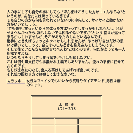
人の事にしても自分の事にしても､"ほんまはこうした方がエエんやろな"と
いうのが､
あなたには解っている筈です。
でも自分の方から何も言われていないのに率先して､
サイサイと動かない
方がいいでしょう。
"でも先生､放っといたら間違った方に行ってしまうかもしれへんし､
私が
せえへんかったら､誰もしないでは困るやないですか"という
答えが返って
来るかもしれませんが､そこがあなたのしんどい処なんです。
勝手にと言えばちょっとキツイかもしれませんが､
やっぱり自分だけの思
いで動いてしまって､
自らそのしんどさを抱え込んでしまうのです。
そして後で､"こんなん割が合わへんわ"と嘆くのです。何だかとっても一人
相撲ですよね。
いつもならそうしてしまう癖を､今月は封印しなさい。
これは何も無責任でも事無かれ主義でもありません。流れのままに任せて
おくのです。
もし頼まれたのなら､出来る事はしてあげれば良いのです。
それ位の関わり方で静観しておきなさいね。
女性はフェイクでもいいから真珠やダイアモンド､男性は麻
★ラッキー
のシャツ。
水 瓶 座
1/21～2/18