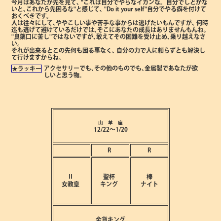
今月はあなたが先を見て､
"これは自分でやらなイカンな。自分でしとかな
いと､これから先困るな"と感じて､
"Do it your self"自分でやる癖を付けて
おくべきです。
人は往々にして､ややこしい事や苦手な事からは逃げたいもんですが､
何時
迄も逃げて避けているだけでは､そこにあなたの成長はありませんもんね。
"良薬口に苦し"ではないですが､敢えてその困難を受け止め､乗り越えなさ
い。
それが出来るとこの先何も困る事なく､
自分の力で人に頼らずとも解決し
て行けますからね。
アクセサリーでも､その他のものでも､金属製であなたが欲
★ラッキー
しいと思う物。
山 羊 座
12/22～1/20
R
R
Ⅱ
聖杯
棒
女教皇
キング
ナイト
金貨キング