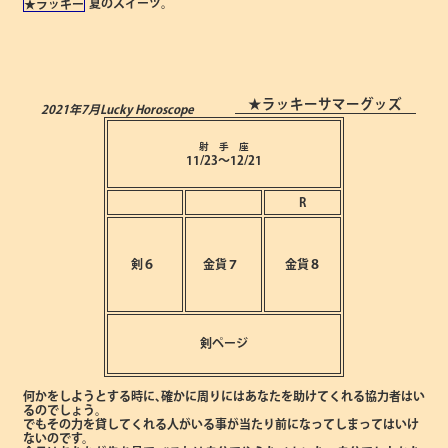
夏のスイーツ。
★ラッキー
★ラッキーサマーグッズ
2021年7月
Lucky Horoscope
射 手 座
11/23～12/21
R
剣６
金貨７
金貨８
剣ページ
何かをしようとする時に､確かに周りにはあなたを助けてくれる協力者はい
るのでしょう。
でもその力を貸してくれる人がいる事が当たり前になってしまってはいけ
ないのです。