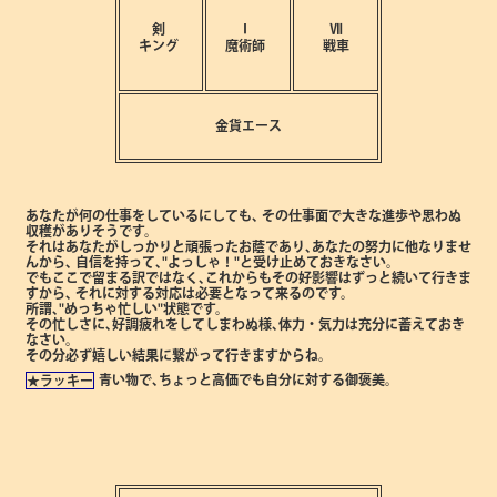
剣
Ⅰ
Ⅶ
キング
魔術師
戦車
金貨エース
あなたが何の仕事をしているにしても､
その仕事面で大きな進歩や思わぬ
収穫がありそうです。
それはあなたがしっかりと頑張ったお蔭であり､あなたの努力に他なりませ
んから､
自信を持って､"よっしゃ！"と受け止めておきなさい。
でもここで留まる訳ではなく､これからもその好影響はずっと続いて行きま
すから､
それに対する対応は必要となって来るのです。
所謂､"めっちゃ忙しい"状態です。
その忙しさに､好調疲れをしてしまわぬ様､体力・気力は充分に蓄えておき
なさい。
その分必ず嬉しい結果に繋がって行きますからね。
青い物で､ちょっと高価でも自分に対する御褒美。
★ラッキー