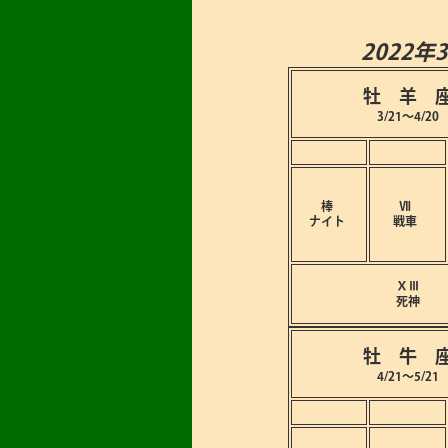
2022年
牡 羊 
3/21～4/20
棒
Ⅶ
ナイト
戦車
ⅩⅢ
死神
牡 牛 
4/21～5/21