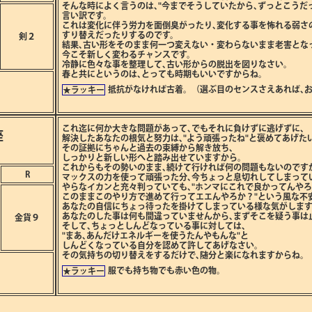
そんな時によく言うのは､"今までそうしていたから､ずっとこうだ
言い訳です。
これは変化に伴う労力を面倒臭がったり､変化する事を怖れる弱さ
すり替えだったりするのです。
剣２
結果､古い形をそのまま何一つ変えない・変わらないまま老害とな
今こそ新しく変わるチャンスです。
冷静に色々な事を整理して､古い形からの脱出を図りなさい。
春と共にというのは､とっても時期もいいですからね。
抵抗がなければ古着。（選ぶ目のセンスさえあれば､
★ラッキー
これ迄に何か大きな問題があって､でもそれに負けずに逃げずに､
座
解決したあなたの根気と努力は､"よう頑張ったね"と褒めてあげた
その証拠にちゃんと過去の束縛から解き放ち､
しっかりと新しい形へと踏み出せていますから。
これからもその勢いのまま､続けて行ければ何の問題もないのです
R
マックスの力を使って頑張った分､今ちょっと息切れしてしまって
やらなイカンと充々判っていても､"ホンマにこれで良かってんや
このままこのやり方で進めて行ってエエんやろか？"という風な不
あなたの自信にちょっ待ったを掛けてしまっている様な気がしま
あなたのした事は何も間違っていませんから､まずそこを疑う事は
金貨９
そして､ちょっとしんどなっている事に対しては､
"まあ､あんだけエネルギーを使うたんやもんな"と
しんどくなっている自分を認めて許してあげなさい。
その気持ちの切り替えをするだけで､随分と楽になれますからね。
服でも持ち物でも赤い色の物。
★ラッキー