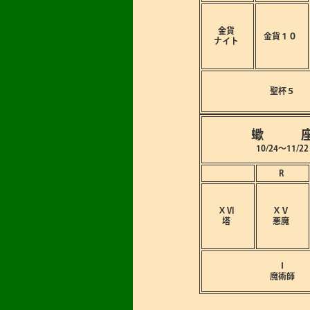
金貨
金貨１０
ナイト
聖杯５
蠍 
10/24～11/22
R
ⅩⅥ
ⅩⅤ
塔
悪魔
Ⅰ
魔術師