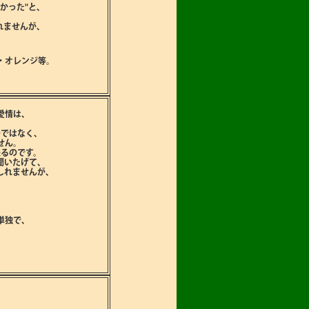
かった"と､
れませんが､
・オレンジ等。
愛情は､
ではなく､
せん。
来るのです。
聞いたげて､
しれませんが､
単独で､
。