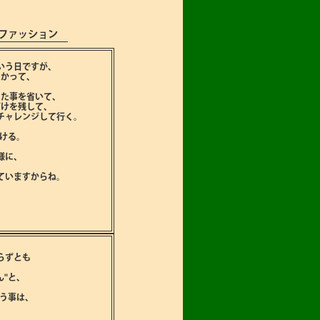
ファッション
いう日ですが､
かって､
た事を省いて､
けを残して､
チャレンジして行く。
付ける。
様に､
ていますからね。
。
らずとも
"と､
う事は､