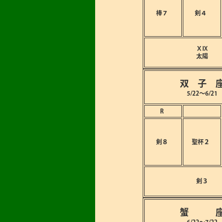
棒７
剣４
ⅩⅨ
太陽
双 子 
5/22～6/21
R
剣８
聖杯２
剣３
蟹 