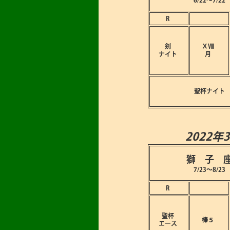
6/22～7/22
R
剣
ⅩⅧ
ナイト
月
聖杯ナイト
2022年
獅 子 
7/23～8/23
R
聖杯
棒５
エース