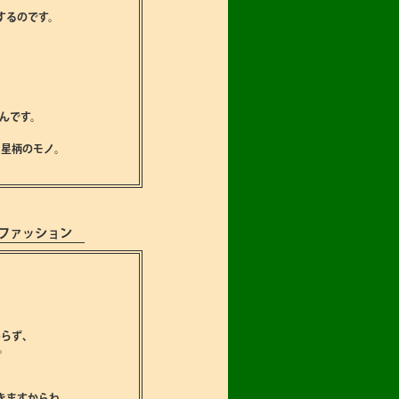
するのです。
､
いんです。
は星柄のモノ。
ファッション
､
らず､
。
きますからね。