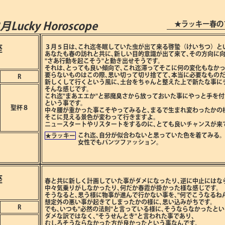
★ラッキー春の
3月
Lucky Horoscope
座
３月５日は､これ迄冬眠していた虫が出て来る啓蟄（けいちつ）と
あなたも春の訪れと共に､新しい目的意識が出て来て､その方向に向
"さあ行動を起こそう"と動き出せそうです。
それは､とっても良い傾向で､これ迄滞ってそこに何の変化もなかっ
要らないものはこの際､思い切って切り捨てて､本当に必要なものだ
R
新しくして行くという風に､土台をちゃんと整えた上で新たな事に
そんな感じです。
これ迄"まあエエか"と邪魔臭さから放っておいた事にやっと手を
という事です。
聖杯８
中々腰が重かった事こそやってみると､まるで生まれ変わったかの
そこに見える景色が変わって行きますよ。
ニュースタートやリスタートをするのに､とても良いチャンスが来
これ迄､自分が似合わないと思っていた色を着てみる
★ラッキー
女性でもパンツファッション。
座
春と共に新しく計画していた事がダメになったり､逆に中止にはな
中々気乗りがしなかったり､何だか春霞が掛かった様な感じです。
そうなると､思う様に物事が進んで行かない事を､"何でこうなるねん
想定外の悪い事が起きてしまったかの様に､思い込みがちです。
R
でも､いつも"必然の法則"と言っている様に､そうならなかったとい
ダメな訳ではなく､"そうせんとき"と言われた事であり､
むしろそうならなかった方が良かったという事なんです。