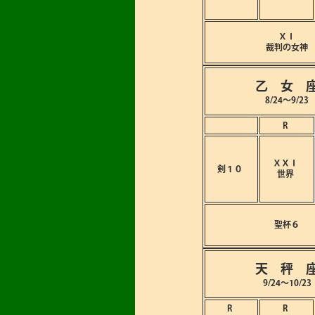
ⅩⅠ
裁判の女神
乙 女 
8/24～9/23
R
ⅩⅩⅠ
剣１０
世界
聖杯６
天 秤 
9/24～10/23
R
R