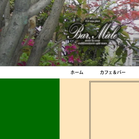
コ
ン
テ
ン
ツ
へ
ス
Bar.Male
キ
ッ
プ
ホーム
カフェ＆バー