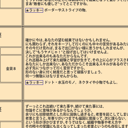
まあ"敗者にも優しさ"ってとこですかね。
ボーダーやストライプの物。
★ラッキー
座
確かに今は､あなたの望む結果ではないかもしれません。
にも関わらず､それをキープして行くのにも中々の苦労があるみた
その今だけ見れば､まるで出口がない様に思うかもしれませんが､
決して"もうヤメじゃ！"と投げ出してはいけませんよ。
これが出来るのもあなただからなんです。
これ迄積み上げて来た経験と学習が生きて､その上に心がプラスさ
あなたにしか出来ない､あなただからこそ出来るスキルがあるので
必ず先につながって行く苦労ですから､
金貨８
形のない身に付く財産だと思って頑張りましょう。
何一つ無駄にはなりませんからね。
ドット・水玉のモノ。ネクタイや小物でもよし。
★ラッキー
ずーっとこれ迄続いて来た事や､続けて来た事には､
座
勿論そこに意味があるからなんでしょうが､
余りにも旧態依然とした形に固執し過ぎると､老害を起こしてしま
老害と言うと､年寄りがいつまでも偏固に居座って､次に譲らない
という形が浮かびますが､そうではなく､組織や物事や考え方や
その時々の常識にも古くなってしまった老害というのも存在しま