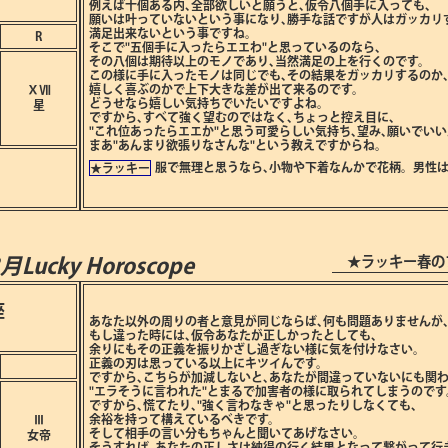
例えば十個ある内､全部欲しいと願うと､仮令八個手に入っても､
願いは叶っていないという事になり､勝手な話ですが人はガッカリ
満足出来ないという事ですね。
R
そこで"五個手に入ったらエエわ"と思っているのなら､
その八個は期待以上のモノであり､当然満足の上を行くのです。
この様に手に入ったモノは同じでも､その結果をガッカリするのか
嬉しく喜ぶのかで上下大きな差が出て来るのです。
ⅩⅦ
どうせなら嬉しい気持ちでいたいですよね。
星
ですから､すべて強く望むのではなく､ちょっと控え目に､
"これ位あったらエエか"と思う可愛らしい気持ち､望み､願いでい
まあ"あんまり欲張りなさんな"という教えですからね。
服で無理と思うなら､小物や下着なんかで花柄。男性
★ラッキー
★ラッキー春の
3月
Lucky Horoscope
座
あなた以外の周りの者と意見が同じならば､何も問題ありませんが
もし違った時には､仮令あなたが正しかったとしても､
余りにもその正義を振りかざし過ぎない様に気を付けなさい。
正義の刃は思っている以上にキツイんです。
ですから､こちらが加減しないと､あなたが間違っていないにも関わ
"エラそうに言われた"とまるで加害者の様に取られてしまうのです
ですから､慌てたり､"強く言わなきゃ"と思ったりしなくても､
余裕を持って構えているべきです。
Ⅲ
そして相手の言い分もちゃんと聞いてあげなさい。
女帝
そうすれば､あなたの正しさは納得の行く結果となって繋がって行