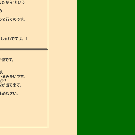
ったから"という
の
って行くのです。
おしゃれですよ。）
い位です。
が､
いるみたいです。
ろか？
安が出て来て､
す。
止めなさい。