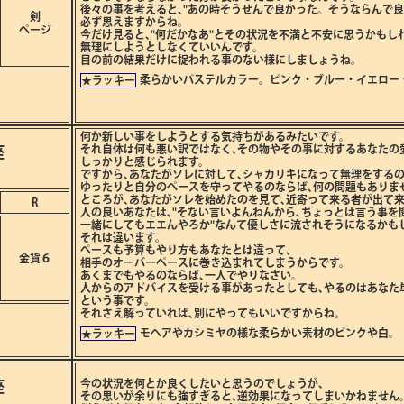
後々の事を考えると､"あの時そうせんで良かった。そうならんで良
剣
必ず思えますからね。
ページ
今だけ見ると､"何だかなあ"とその状況を不満と不安に思うかもし
無理にしようとしなくていいんです。
目の前の結果だけに捉われる事のない様にしましょうね。
柔らかいパステルカラー。ピンク・ブルー・イエロー
★ラッキー
何か新しい事をしようとする気持ちがあるみたいです。
座
それ自体は何も悪い訳ではなく､その物やその事に対するあなたの
しっかりと感じられます。
ですから､あなたがソレに対して､シャカリキになって無理をするの
ゆったりと自分のペースを守ってやるのならば､何の問題もありま
ところが､あなたがソレを始めたのを見て､近寄って来る者が出て
R
人の良いあなたは､"そない言いよんねんから､ちょっとは言う事を
一緒にしてもエエんやろか"なんて優しさに流されそうになるかも
それは違います。
ペースも予算もやり方もあなたとは違って､
金貨６
相手のオーバーペースに巻き込まれてしまうからです。
あくまでもやるのならば､一人でやりなさい。
人からのアドバイスを受ける事があったとしても､やるのはあなた
という事です。
それさえ解っていれば､別にやってもいいですからね。
モヘアやカシミヤの様な柔らかい素材のピンクや白。
★ラッキー
座
今の状況を何とか良くしたいと思うのでしょうが､
その思いが余りにも強すぎると､逆効果になってしまいかねません