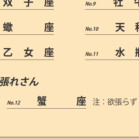
双子座
牡
蠍 座
天
乙女座
水
張れさん
蟹 座
注：欲張らず