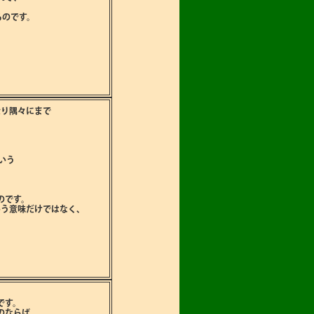
るのです。
余り隅々にまで
いう
のです。
う意味だけではなく､
です。
のならば､