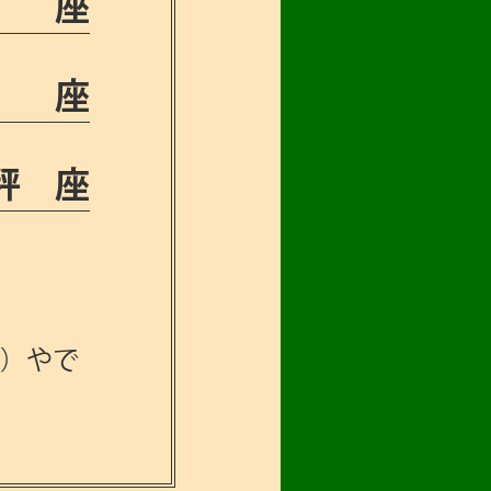
 座
 座
秤座
事）やで