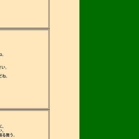
ね。
さい。
どね。
に､
い､
振る舞う。