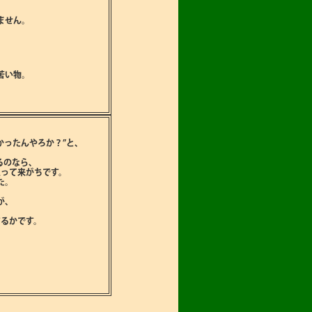
ません。
て
苦い物。
かったんやろか？”と､
るのなら､
入って来がちです。
た。
が､
するかです。