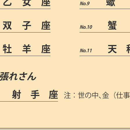
乙女座
蠍
双子座
蟹
牡羊座
天
張れさん
射手座
注：世の中､金（仕