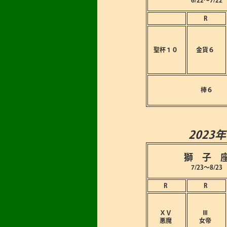
6/22～7/22
R
聖杯１０
金貨６
棒６
2023
獅 子 
7/23～8/23
R
R
ⅩⅤ
Ⅲ
悪魔
女帝