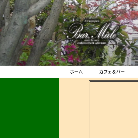
コ
ン
テ
ン
ツ
へ
ス
Bar.Male
キ
ッ
プ
ホーム
カフェ＆バー