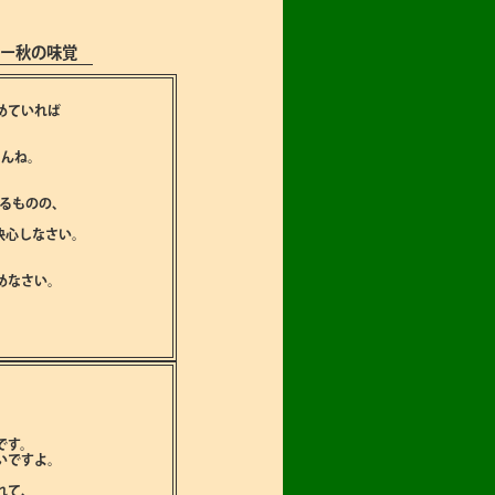
ー秋の味覚
めていれば
もんね。
るものの､
決心しなさい。
めなさい。
です。
いですよ。
。
れて､