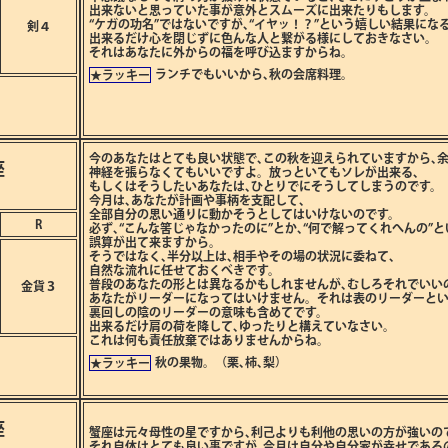
出来ないと思っていた事が意外とスムーズに出来たりもします。
“ケガの功名”ではないですが､“イヤッ！？”という嬉しい結果にな
剣４
出来るだけ心を閉じずに色んな人と繋がる様にしておきなさい。
それはあなたに外からの福を呼び込ますからね。
ランチでもいいから､秋の会席料理。
★ラッキー
今のあなたはとても良い状態で､この秋を迎えられていますから､
座
神経を張らなくてもいいですよ。放っといてもソレが出来る､
もしくはそうしたいあなたは､ひとりでにそうしてしまうのです。
今月は､あなたが計画や事柄を支配して､
全部自分の思い通りに動かそうとしてはいけないのです。
R
必ず､“こんな筈じゃなかったのに”とか､“何で解ってくれへんの”と
誤算が出て来ますから。
そうではなく､半分以上は､相手やその場の状況に委ねて､
自然な流れに任せておくべきです。
普段のあなたの形とは異なるかもしれませんが､むしろそれでいい
金貨３
あなたがリーダーになってはいけません。それは表のリーダーとい
裏回しの陰のリーダーの意味も含めてです。
出来るだけ肩の荷を降して､ゆったりと構えていなさい。
これは何も責任放棄ではありませんからね。
秋の果物。（栗､柿､梨）
★ラッキー
座
蟹座は元々母性の星ですから､利己よりも利他の思いの方が強いの
それ自体はとても良い事ですが､今月は自分や自分家が幸せである