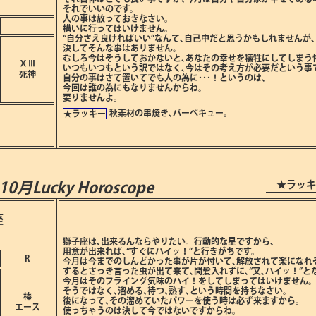
それでいいのです。
人の事は放っておきなさい。
構いに行ってはいけません。
“自分さえ良ければいい”なんて､自己中だと思うかもしれませんが､
決してそんな事はありません。
むしろ今はそうしておかないと､あなたの幸せを犠牲にしてしまう
ⅩⅢ
いつもいつもという訳ではなく､今はその考え方が必要だという事
死神
自分の事はさて置いてでも人の為に･･･！というのは､
今回は誰の為にもなりませんからね。
要りませんよ。
秋素材の串焼き､バーベキュー。
★ラッキー
★ラッキ
年10月
Lucky Horoscope
座
獅子座は､出来るんならやりたい。行動的な星ですから､
用意が出来れば､“すぐにハイッ！”と行きがちです。
R
今月は今までのしんどかった事が片が付いて､解放されて楽になれ
するとさっき言った虫が出て来て､間髪入れずに､“又､ハイッ！”と
今月はそのフライング気味のハイ！をしてしまってはいけません
そうではなく､溜める､待つ､熟す､という時間を持ちなさい。
棒
後になって､その溜めていたパワーを使う時は必ず来ますから。
エース
使っちゃうのは決して今ではないですからね。