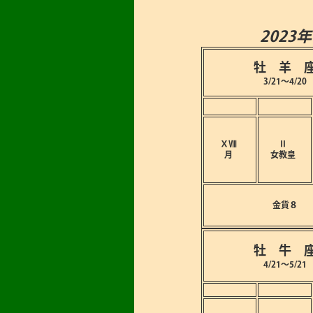
2023
牡 羊 
3/21～4/20
ⅩⅧ
Ⅱ
月
女教皇
金貨８
牡 牛 
4/21～5/21