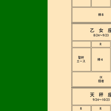
棒８
乙 女 
8/24～9/23
R
聖杯
棒４
エース
Ⅸ
隠者
天 秤 
9/24～10/23
R
R