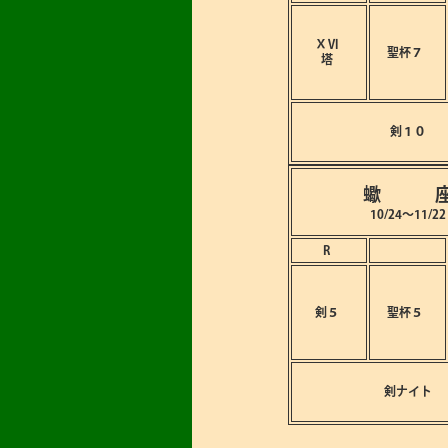
ⅩⅥ
聖杯７
塔
剣１０
蠍 
10/24～11/22
R
剣５
聖杯５
剣ナイト