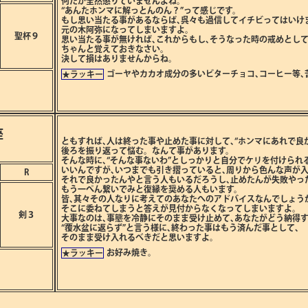
何だか全然懲りていませんよね。
“あんたホンマに解っとんのん？”って感じです。
もし思い当たる事があるならば､呉々も過信してイチビってはいけ
元の木阿弥になってしまいますよ。
聖杯９
思い当たる事が無ければ､これからもし､そうなった時の戒めとし
ちゃんと覚えておきなさい。
決して損はありませんからね。
ゴーヤやカカオ成分の多いビターチョコ､コーヒー等､
★ラッキー
座
ともすれば､人は終った事や止めた事に対して､“ホンマにあれで良
後ろを振り返って悩む。なんて事があります。
そんな時に､“そんな事ないわ”としっかりと自分でケリを付けられ
いいんですが､いつまでも引き摺っていると､周りから色んな声が
R
それで良かったんやと言う人もいるだろうし､止めたんが失敗やっ
もう一ぺん繋いでみと復縁を奨める人もいます。
皆､其々その人なりに考えてのあなたへのアドバイスなんでしょう
そこに委ねてしまうと答えが見付からなくなってしまいますよ。
剣３
大事なのは､事態を冷静にそのまま受け止めて､あなたがどう納得
“覆水盆に返らず”と言う様に､終わった事はもう済んだ事として､
そのまま受け入れるべきだと思いますよ。
お好み焼き。
★ラッキー