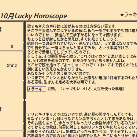
★ラッキ
年10月
Lucky Horoscope
誰でも考え方や行動に波があるのは仕方がない事です。
座
そこで三歩進んで二歩下がるの様に､仮令一歩でも半歩でも前に進
いいのですが､二歩進んで三歩下がるになっては困ります。
ちょっと日が射したかと思えば､すぐに陰ってしまって､
結局何一つ改善されていない・進んでいない。って事になります
R
でも自分では､一度はちゃんと考えてみた。という事実だけで､
どこかで満足してしまっているのです。
そして又､その期間が長く続き､“これではイカン”と思い直してはみ
又､同じ道筋を辿るのです。何だか生産性がありませんよね。
どこかで腹を括って､“よっしゃ！これでエエわ！これで行くわ”と
金貨２
別に正しい答えなんかありません。
あなたがそうだと思う形でいいのです。
いつまでもアカンと思いながらも､出来ない理由に終始するのも止
ある意味､生き方を定める大事な時ですよ。
豆類。（ナッツもいいけど､大豆を使った料理）
★ラッキー
座
アリとキリギリスではないですが､暑い夏の間少々しんどくても､
せなイカン事・片付けらなアカン事をちゃんとして来たあなたは､
そのお陰もあって､今とってもゆったりと余裕が持てているみたい
ですからこの秋は､何事に対しても余りシャカリキにならなくてい
出来たらやればいいし､出来なかったらまた今度。で十分でしょう
不思議なもので肩の力が抜けた状態でいると､そこにゆとりが生ま