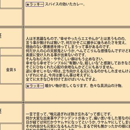
スパイスの効いたカレー。
★ラッキー
座
人は不思議なもので､“幸せやったらエエやんか”とは思うものの､
言う事が無ければ無いで､何だかそこに勝手に後ろめたさを覚え､
理由のない罪悪感を持ってしまうって事があるのです。
何だか人の心の天邪鬼というか､へんてこりんな感情なんですけど
素直に受け入れる事が出来ないのです。
そんなねじれた・ややこしい癖はもう止めなさい。
幸せなら幸せでシンプルに“有難いな､嬉しいな”と感謝しておきな
そこにひねくれた心配の余地なんかどこにもありません。
金貨５
逆に幸せじゃない時は､立ち向かえる元になるのかもしれませんけ
いずれにせよ､今月は要らん事は考えずに､
全てに大きな〇を付けておけばいいんですよ。
暖かい物が恋しくなります。色々な具沢山の汁物。
★ラッキー
座
一言で言って､“喉元過ぎれば熱さ忘れる”って感じです。
何か大変な出来事やアクシデントがあって､痛い思いをした筈なの
日が経てば何だかウヤムヤになってというか､ウヤムヤにしてしま
その内自分も元気になるもんだから､まるで何も無かったかの様に