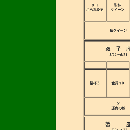
ⅩⅡ
聖杯
吊られた男
クイーン
棒クイーン
双 子 
5/22～6/21
聖杯３
金貨１0
Ⅹ
運命の輪
蟹 