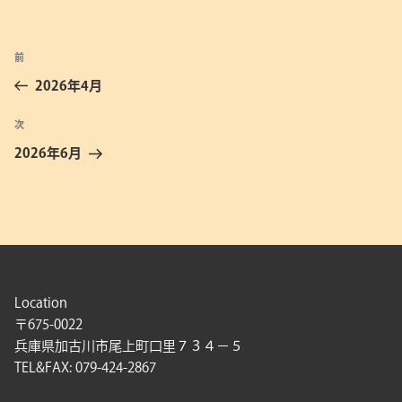
投
前
前
稿
の
2026年4月
ナ
投
ビ
稿
次
次
ゲ
の
2026年6月
投
ー
稿
シ
ョ
ン
Location
〒675-0022
兵庫県加古川市尾上町口里７３４－５
TEL&FAX: 079-424-2867