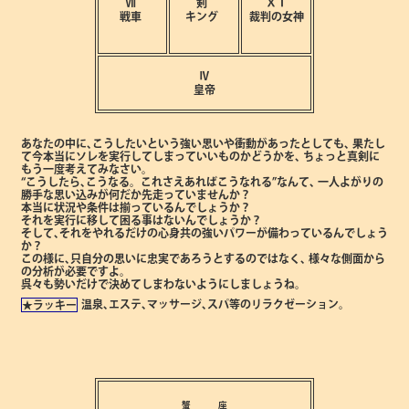
Ⅶ
剣
ⅩⅠ
戦車
キング
裁判の女神
Ⅳ
皇帝
あなたの中に､こうしたいという強い思いや衝動があったとしても､
果たし
て今本当にソレを実行してしまっていいものかどうかを､
ちょっと真剣に
もう一度考えてみなさい。
“こうしたら､こうなる。これさえあればこうなれる”なんて､
一人よがりの
勝手な思い込みが何だか先走っていませんか？
本当に状況や条件は揃っているんでしょうか？
それを実行に移して困る事はないんでしょうか？
そして､それをやれるだけの心身共の強いパワーが備わっているんでしょう
か？
この様に､只自分の思いに忠実であろうとするのではなく､
様々な側面から
の分析が必要ですよ。
呉々も勢いだけで決めてしまわないようにしましょうね。
温泉､エステ､マッサージ､スパ等のリラクゼーション。
★ラッキー
蟹 座