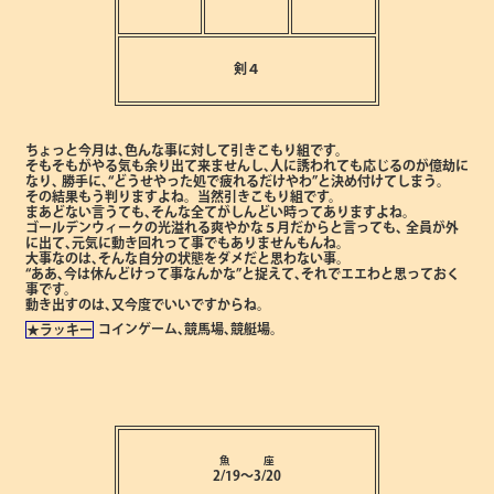
剣４
ちょっと今月は､色んな事に対して引きこもり組です。
そもそもがやる気も余り出て来ませんし､人に誘われても応じるのが億劫に
なり､
勝手に､“どうせやった処で疲れるだけやわ”と決め付けてしまう。
その結果もう判りますよね。当然引きこもり組です。
まあどない言うても､そんな全てがしんどい時ってありますよね。
ゴールデンウィークの光溢れる爽やかな５月だからと言っても､
全員が外
に出て､元気に動き回れって事でもありませんもんね。
大事なのは､そんな自分の状態をダメだと思わない事。
“ああ､今は休んどけって事なんかな”と捉えて､それでエエわと思っておく
事です。
動き出すのは､又今度でいいですからね。
コインゲーム､競馬場､競艇場。
★ラッキー
魚 座
2/19～3/20