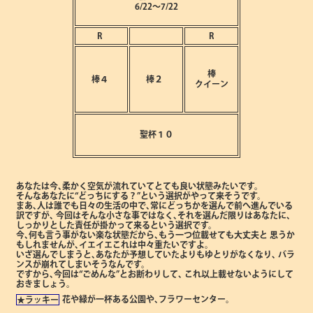
6/22～7/22
R
R
棒
棒４
棒２
クイーン
聖杯１０
あなたは今､柔かく空気が流れていてとても良い状態みたいです。
そんなあなたに“どっちにする？”という選択がやって来そうです。
まあ､人は誰でも日々の生活の中で､常にどっちかを選んで前へ進んでいる
訳ですが､
今回はそんな小さな事ではなく､それを選んだ限りはあなたに､
しっかりとした責任が掛かって来るという選択です。
今､何も言う事がない楽な状態だから､もう一つ位載せても大丈夫と
思うか
もしれませんが､イエイエこれは中々重たいですよ。
いざ選んでしまうと､あなたが予想していたよりもゆとりがなくなり､
バラ
ンスが崩れてしまいそうなんです。
ですから､今回は“ごめんな”とお断わりして､
これ以上載せないようにして
おきましょう。
花や緑が一杯ある公園や､フラワーセンター。
★ラッキー