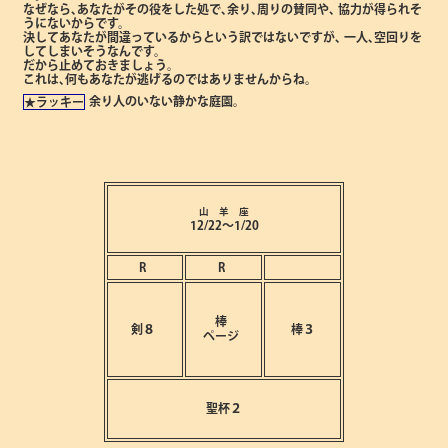
なぜなら､あなたがその役をした処で､余り､周りの賛同や､
協力が得られそ
うにないからです。
決してあなたが間違っているからという訳ではないですが､
一人､空回りを
してしまいそうなんです。
だから止めておきましょう。
これは､何もあなたが逃げるのではありませんからね。
余り人のいない静かな庭園。
★ラッキー
山 羊 座
12/22～1/20
R
R
棒
剣８
棒３
ページ
聖杯２