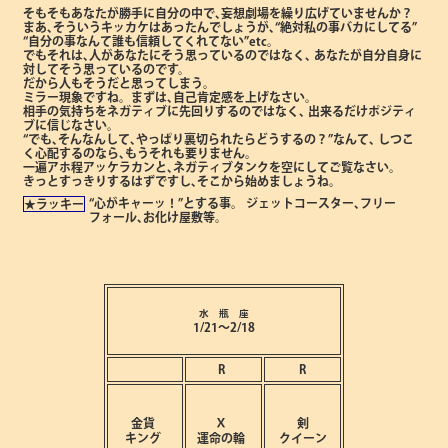
そもそもあなたが勝手に自分の中で､妄想劇場を繰り広げていませんか？
まあ､そういうキッカケはあったんでしょうが､“絶対私の事バカにしてる”
“自分の事なんて誰も信頼してくれてない”etc。
でもそれは､人があなたにそう思っているのではなく､
あなたが自分自身に
対してそう思っているのです。
だから人もそうだと思ってしまう。
ミラー現象ですね。まずは､自己肯定感を上げなさい。
相手の気持ちをネガティブに先回りするのではなく､
出来るだけポジティ
ブに信じなさい。
“でも､そんなんして､やっぱり裏切られたらどうするの？”なんて､
しつこ
く心配するのなら､もうそれも要りません。
一遍アホ程アッケラカンと､ネガティブタンクを空にしてご覧なさい。
きっとすっきりするはずですし､そこから始めましょうね。
“心がキャーッ！”とする事。
ジェットコースター､フリー
★ラッキー
フォール､お化け屋敷等。
水 瓶 座
1/21～2/18
R
R
金貨
Ⅹ
剣
キング
運命の輪
クイーン