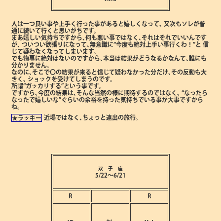
人は一つ良い事や上手く行った事があると嬉しくなって､
又次もソレが普
通に続いて行くと思いがちです。
まあ嬉しい気持ちですから､何も悪い事ではなく､それはそれでいいんです
が､
ついつい欲張りになって､無意識に“今度も絶対上手い事行くわ！”と
信
じて疑わなくなってしまいます。
でも物事に絶対はないのですから､本当は結果がどうなるかなんて､誰にも
分かりません。
なのに､そこで〇の結果が来ると信じて疑わなかった分だけ､その反動も大
きく､
ショックを受けてしまうのです。
所謂“ガッカリする”という事です。
ですから､今度の結果は､そんな当然の様に期待するのではなく､
“なったら
なったで嬉しいな”ぐらいの余裕を持った気持ちでいる事が大事ですから
ね。
近場ではなく､ちょっと遠出の旅行。
★ラッキー
双 子 座
5/22～6/21
R
R