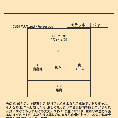
★ラッキーレジャー
2026年5月
Lucky Horoscope
牡 羊 座
3/21～4/20
R
Ⅰ
剣
剣６
魔術師
エース
ⅩⅤ
悪魔
今の処､誰かの力を期待して､助けてもらえるなんて事はまずありません。
そんな時に､自己反省したり､淋しくなったりする気持ちを隠して､
“そんな
ん誰に助けてもらわんでも大丈夫やわ！”と空いばりや､
強がりの虚勢を張
るのはダメですが､あなたは本当に心の底から自信があって､
本気で私は大