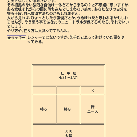
丈夫と信じているみたいです。
その根拠のない強烈な自信は一体どこから来るの？と不思議に思いますが､
ある意味それが心の闇に落ち込んでしまわない為の､
あなたなりの自分を
守る手段､自己救済方法なのかもしれません。
人から見れば､ひょっとしたら強慢だとか､うぬぼれだと思われるかもしれ
ませんが､
そう思う事であなたのニュートラルが保てるのなら､それでいい
でしょう。
やり方や､在り方は人其々ですもんね。
レジャーではないですが､苦手だと思って避けていた事をや
★ラッキー
ってみる。
牡 牛 座
4/21～5/21
R
棒
棒６
棒８
エース
ⅩⅨ
太陽