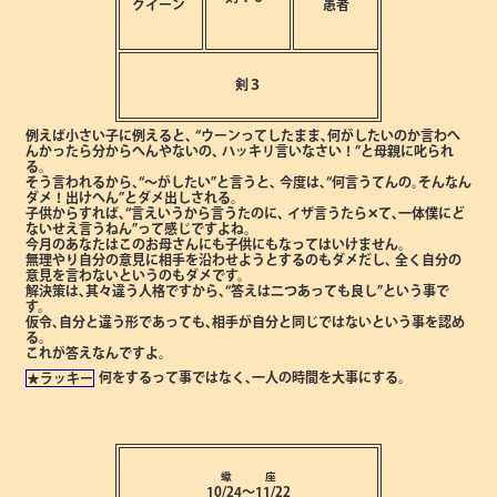
クイーン
愚者
剣３
例えば小さい子に例えると､
“ウーンってしたまま､何がしたいのか言わへ
んかったら分からへんやないの､
ハッキリ言いなさい！”と母親に叱られ
る。
そう言われるから､“～がしたい”と言うと､
今度は､“何言うてんの｡そんなん
ダメ！出けへん”とダメ出しされる。
子供からすれば､“言えいうから言うたのに､
イザ言うたら✕て､一体僕にど
ないせえ言うねん”って感じですよね。
今月のあなたはこのお母さんにも子供にもなってはいけません。
無理やり自分の意見に相手を沿わせようとするのもダメだし､
全く自分の
意見を言わないというのもダメです。
解決策は､其々違う人格ですから､“答えは二つあっても良し”という事で
す。
仮令､自分と違う形であっても､相手が自分と同じではないという事を認め
る。
これが答えなんですよ。
何をするって事ではなく､一人の時間を大事にする。
★ラッキー
蠍 座
10/24～11/22