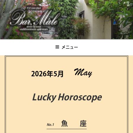
コ
ン
テ
ン
ツ
Bar.Male
へ
ス
メニュー
キ
ッ
プ
2026年5月
Lucky Horoscope
魚 座