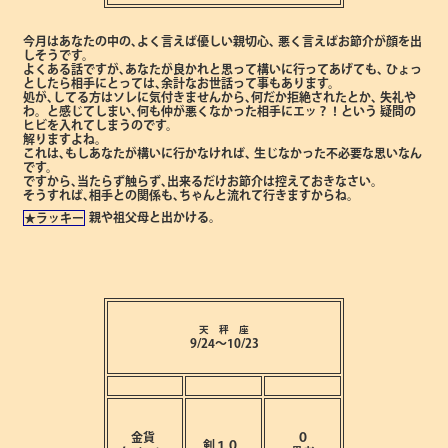
今月はあなたの中の､よく言えば優しい親切心､
悪く言えばお節介が顔を出
しそうです。
よくある話ですが､あなたが良かれと思って構いに行ってあげても､
ひょっ
としたら相手にとっては､余計なお世話って事もあります。
処が､してる方はソレに気付きませんから､何だか拒絶されたとか､
失礼や
わ。と感じてしまい､何も仲が悪くなかった相手にエッ？！という
疑問の
ヒビを入れてしまうのです。
解りますよね。
これは､もしあなたが構いに行かなければ､
生じなかった不必要な思いなん
です。
ですから､当たらず触らず､出来るだけお節介は控えておきなさい。
そうすれば､相手との関係も､ちゃんと流れて行きますからね。
親や祖父母と出かける。
★ラッキー
天 秤 座
9/24～10/23
金貨
０
剣１０