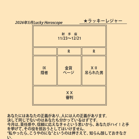
★ラッキーレジャー
2026年5月
Lucky Horoscope
射 手 座
11/23～12/21
R
R
Ⅸ
金貨
ⅩⅡ
隠者
ページ
吊られた男
ⅩⅩ
審判
あなたにはあなたの正義があり､人には人の正義があります。
決して同じでないのはあなたも分かっているはずです。
今月は､責任感や､信頼に応えなきゃという思いから､
あなたがハイ！と手
を挙げて､その役を担おうとしてはいけません。
“私やったら､こうやのにな”というのは押さえて､
知らん顔しておきなさ
い。