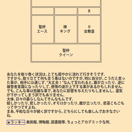
R
聖杯
棒
Ⅱ
エース
キング
女教皇
聖杯
クイーン
あなたを取り巻く状況は､とても穏やかに流れて行きそうです。
ですから､取り立てて何も言う事はないのですが､時に自分が､こうだと思っ
た事が､
相手には通じず､“大丈夫！”なんて言われると､腹が立ったり､
逆に
被害者意識になったりして､感情の波が上下する事があるかもしれません。
でも､こんな事は些細な事で､あなたに影響を与えたりもしませんし､
運気
が下がってしまう訳でもありません。
大体､日々の暮らしなんてそんなもんです。
嬉しかったり､悲しかったり､オモロかったり､腹が立ったり､
悲喜こもごも
ってやつですよね。
まあ､平和な日々が続く訳ですから､どちらにしても楽しんでおきなさい
ね。
美術館､博物館､図書館等､ちょっとアカデミックな所。
★ラッキー