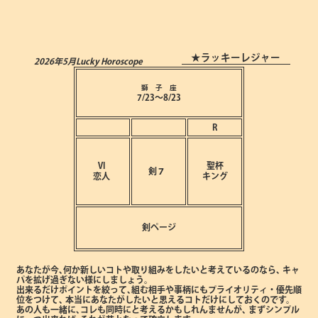
★ラッキーレジャー
2026年5月
Lucky Horoscope
獅 子 座
7/23～8/23
R
Ⅵ
聖杯
剣７
恋人
キング
剣ページ
あなたが今､何か新しいコトや取り組みをしたいと考えているのなら､
キャ
パを拡げ過ぎない様にしましょう。
出来るだけポイントを絞って､組む相手や事柄にもプライオリティ・優先順
位をつけて､
本当にあなたがしたいと思えるコトだけにしておくのです。
あの人も一緒に､コレも同時にと考えるかもしれんませんが､
まずシンプル