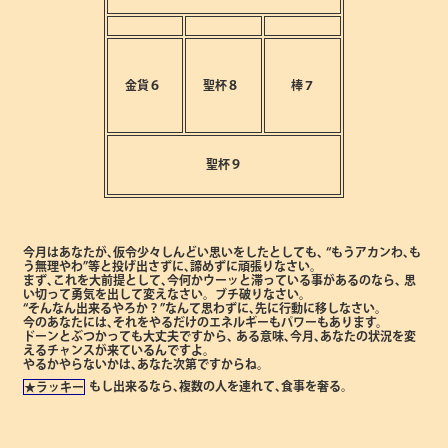
金貨６
聖杯８
棒７
聖杯９
今月はあなたが､仮令少々しんどい思いをしたとしても､
“もうアカンわ､も
う無理やわ”等と投げ出さずに､諦めずに頑張りなさい。
まず､これを大前提として､今何かウーッと滞っている事があるのなら､
思
い切って勇気を出して変えなさい。ブチ破りなさい。
“そんなん出来るやろか？”なんて思わずに､先に行動に移しなさい。
今のあなたには､それをやるだけのエネルギーもパワーもあります。
ドーンとぶつかっても大丈夫ですから､
ある意味､今月､あなたの状況を変
えるチャンスが来ているんですよ。
やるかやらないかは､あなた次第ですからね。
もし出来るなら､複数の人を連れて､食事を奢る。
★ラッキー