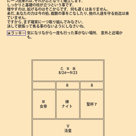
に一つ出来れば､それが芯となって確立します。
しっかりと基礎の柱が立つという事です。
増やすのは､拡げるのはそこからです。何も遅くはありません。
未だ､あなたの力は今の処､複数の事をこなしたり､他の人達を守る処迄は来
ていません。
ですから､まず確実に一つ取り組んでみなさい。
決して欲張って焦る事のないようにしなさいね。
気になりながら一度も行った事がない場所。
意外と近場か
★ラッキー
も。
乙 女 座
8/24～9/23
R
R
Ⅲ
棒
聖杯７
女帝
ナイト
Ⅴ
法皇