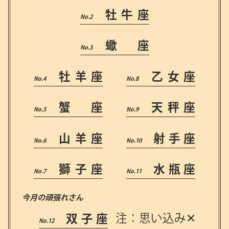
牡牛座
蠍 座
牡羊座
乙女座
蟹 座
天秤座
山羊座
射手座
獅子座
水瓶座
今月の頑張れさん
双子座
注：思い込み✕