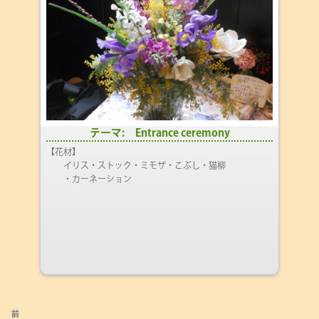
テーマ: Entrance ceremony
【花材】
イリス・ストック・ミモザ・こぶし・猫柳
・カーネーション
投
前
前