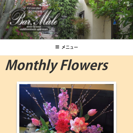
コ
ン
テ
ン
ツ
Bar.Male
へ
ス
メニュー
キ
ッ
Monthly Flowers
プ