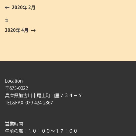
稿
の
2020年 2月
ナ
投
ビ
稿
次
次
ゲ
の
2020年 4月
投
ー
稿
シ
ョ
ン
Location
〒675-0022
兵庫県加古川市尾上町口里７３４－５
TEL&FAX: 079-424-2867
営業時間
午前の部：１０：００〜１７：００