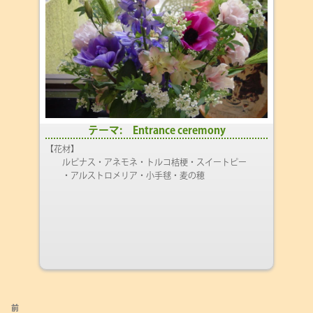
テーマ: Entrance ceremony
【花材】
ルピナス・アネモネ・トルコ桔梗・スイートピー
・アルストロメリア・小手毬・麦の穂
投
前
前