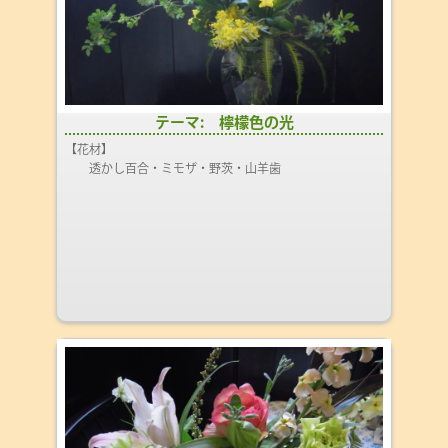
テーマ: 檸檬色の光
【花材】
透かし百合・ミモザ・野茨・山羊歯