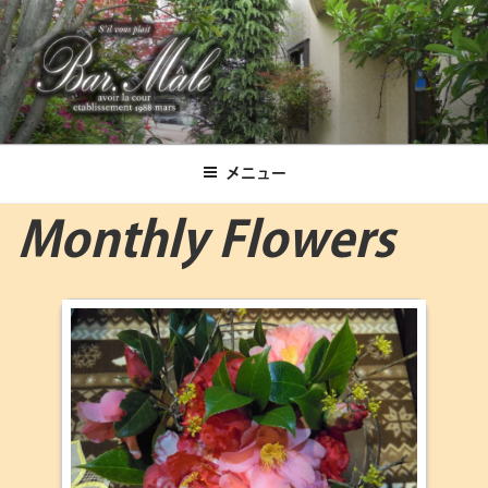
コ
ン
テ
ン
ツ
Bar.Male
へ
ス
メニュー
キ
ッ
Monthly Flowers
プ