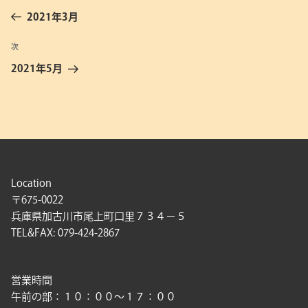
稿
の
2021年3月
ナ
投
ビ
稿
次
次
ゲ
の
2021年5月
投
ー
稿
シ
ョ
ン
Location
〒675-0022
兵庫県加古川市尾上町口里７３４－５
TEL&FAX: 079-424-2867
営業時間
午前の部：１０：００〜１７：００