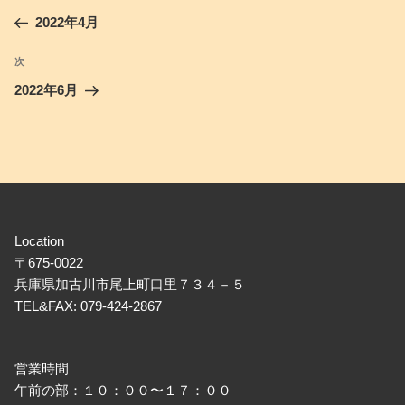
稿
の
2022年4月
ナ
投
ビ
稿
次
次
ゲ
の
2022年6月
投
ー
稿
シ
ョ
ン
Location
〒675-0022
兵庫県加古川市尾上町口里７３４－５
TEL&FAX: 079-424-2867
営業時間
午前の部：１０：００〜１７：００