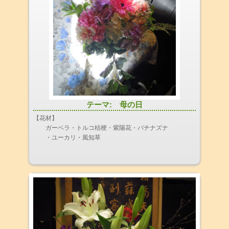
テーマ: 母の日
【花材】
ガーベラ・トルコ桔梗・紫陽花・バチナズナ
・ユーカリ・風知草