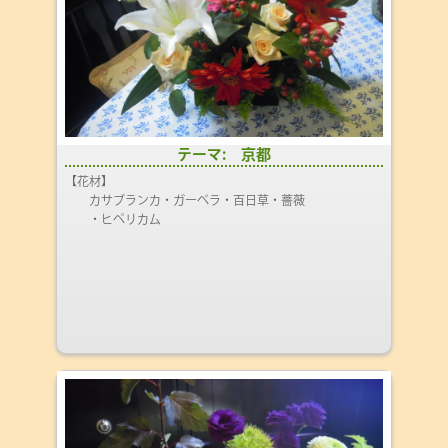
テーマ: 京都
【花材】
カサブランカ・ガーベラ・百日草・薔薇
・ヒペリカム