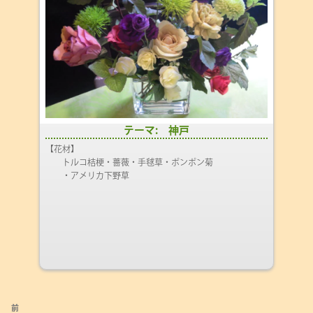
テーマ: 神戸
【花材】
トルコ桔梗・薔薇・手毬草・ポンポン菊
・アメリカ下野草
投
前
前