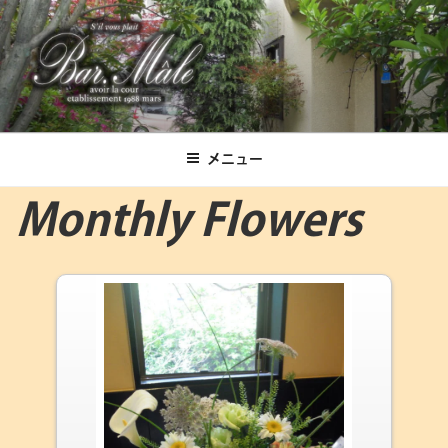
コ
ン
テ
ン
ツ
Bar.Male
へ
ス
メニュー
キ
ッ
Monthly Flowers
プ