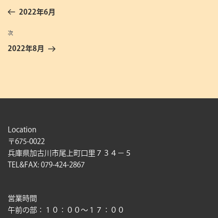
稿
の
2022年6月
ナ
投
ビ
稿
次
次
ゲ
の
2022年8月
投
ー
稿
シ
ョ
ン
Location
〒675-0022
兵庫県加古川市尾上町口里７３４－５
TEL&FAX: 079-424-2867
営業時間
午前の部：１０：００〜１７：００