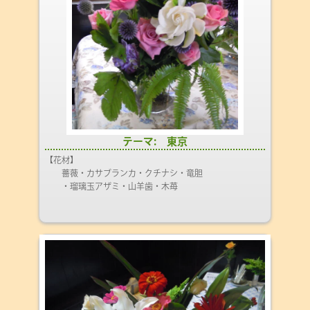
テーマ: 東京
【花材】
薔薇・カサブランカ・クチナシ・竜胆
・瑠璃玉アザミ・山羊歯・木苺