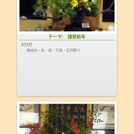
テーマ: 謹賀新年
【花材】
梅枯木・松・菊・千両・正月飾り