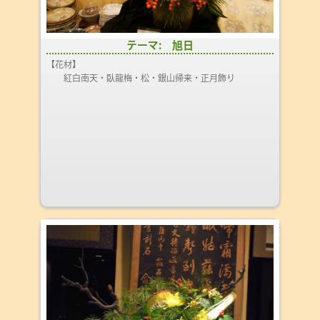
テーマ: 旭日
【花材】
紅白南天・臥龍梅・松・銀山帰来・正月飾り