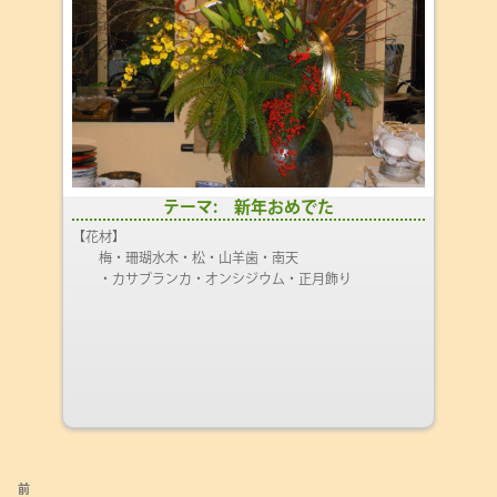
テーマ: 新年おめでた
【花材】
梅・珊瑚水木・松・山羊歯・南天
・カサブランカ・オンシジウム・正月飾り
投
前
前