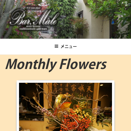
コ
ン
テ
ン
ツ
Bar.Male
へ
ス
メニュー
キ
ッ
Monthly Flowers
プ