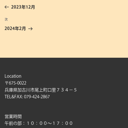
稿
の
2023年12月
ナ
投
ビ
稿
次
次
ゲ
の
2024年2月
投
ー
稿
シ
ョ
ン
Location
〒675-0022
兵庫県加古川市尾上町口里７３４－５
TEL&FAX: 079-424-2867
営業時間
午前の部：１０：００〜１７：００