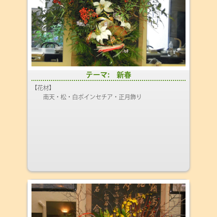
テーマ: 新春
【花材】
南天・松・白ポインセチア・正月飾り