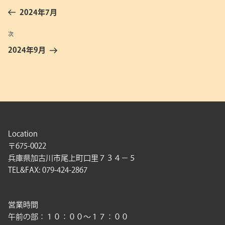
稿
の
2024年7月
ナ
投
ビ
稿
次
次
ゲ
の
2024年9月
投
ー
稿
シ
ョ
ン
Location
〒675-0022
兵庫県加古川市尾上町口里７３４－５
TEL&FAX: 079-424-2867
営業時間
午前の部：１０：００〜１７：００