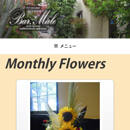
コ
ン
テ
ン
ツ
Bar.Male
へ
ス
メニュー
キ
ッ
Monthly Flowers
プ