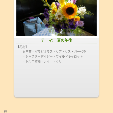
テーマ: 夏の午後
【花材】
向日葵・グラジオラス・リアトリス・ガーベラ
・シャスターデイジー・ワイルドキャロット
・トルコ桔梗・ティートゥリー
投
前
前