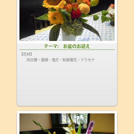
テーマ: お盆のお迎え
【花材】
向日葵・鶏頭・鬼灯・秋紫陽花・ドラセナ