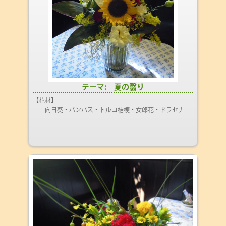
テーマ: 夏の翳り
【花材】
向日葵・バンパス・トルコ桔梗・女郎花・ドラセナ