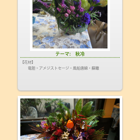
テーマ: 秋冷
【花材】
竜胆・アメジストセージ・風船唐綿・蘇轍