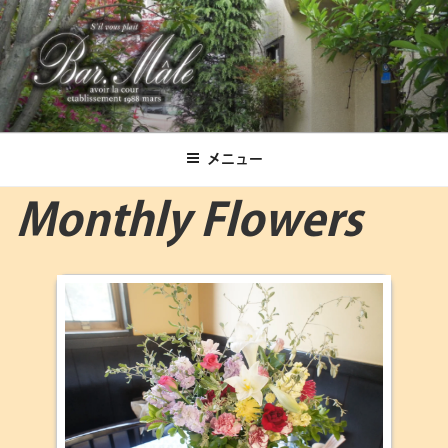
コ
ン
テ
ン
ツ
Bar.Male
へ
ス
メニュー
キ
ッ
Monthly Flowers
プ