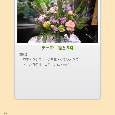
テーマ: 凛と５月
【花材】
芍薬・ラクスパ・金魚草・グラジオラス
・トルコ桔梗・ビバーナム・菖蒲
投
前
前