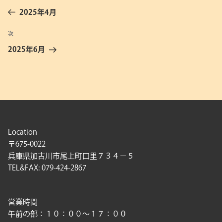
稿
の
2025年4月
ナ
投
ビ
稿
次
次
ゲ
の
2025年6月
投
ー
稿
シ
ョ
ン
Location
〒675-0022
兵庫県加古川市尾上町口里７３４－５
TEL&FAX: 079-424-2867
営業時間
午前の部：１０：００〜１７：００