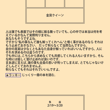
金貨クイーン
人は誰でも表面ではその様に振る舞っていても､
心の中では本当は何を考
えているかなんて実際判りません。
あなたもそうですよね。
ですから"私の事なんて誰も解ってくれへん"と嘆く事があるのなら
それは
もう止めておきなさい。
だって判らなくて当然なんですから。
自分の真実は少なくともあなた自身が解っていればいいんですから､
人に
それを求めるのは違うのです。
でも中には､こちらから求めなくても共感してくれる人もいますから､
そん
な時には嬉しく受け止めれば良いのです。
まあ逆に言えば､誰の事も全員の思いが判ってしまえば､
とてもじゃないけ
どしんどくておれませんよ。
判らなくてもそれはそれでいいんですよ。
じっくり一冊の本を読む。
★ラッキー
魚 座
2/19～3/20