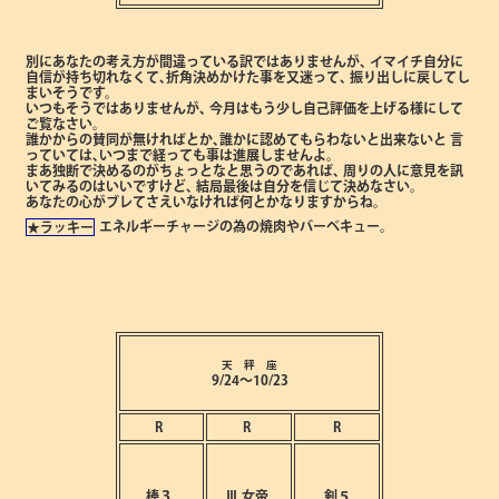
別にあなたの考え方が間違っている訳ではありませんが､
イマイチ自分に
自信が持ち切れなくて､折角決めかけた事を又迷って､
振り出しに戻してし
まいそうです。
いつもそうではありませんが､
今月はもう少し自己評価を上げる様にして
ご覧なさい。
誰かからの賛同が無ければとか､誰かに認めてもらわないと出来ないと
言
っていては､いつまで経っても事は進展しませんよ。
まあ独断で決めるのがちょっとなと思うのであれば､
周りの人に意見を訊
いてみるのはいいですけど､
結局最後は自分を信じて決めなさい。
あなたの心がブレてさえいなければ何とかなりますからね。
エネルギーチャージの為の焼肉やバーベキュー。
★ラッキー
天 秤 座
9/24～10/23
R
R
R
棒３
Ⅲ
女帝
剣５