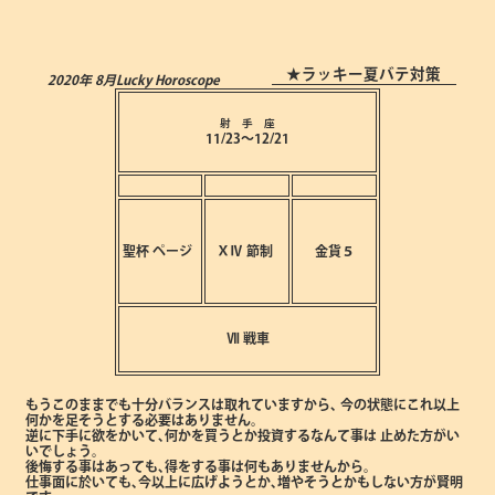
★ラッキー夏バテ対策
2020年 8月
Lucky Horoscope
射 手 座
11/23～12/21
聖杯
ページ
ⅩⅣ
節制
金貨５
Ⅶ
戦車
もうこのままでも十分バランスは取れていますから､
今の状態にこれ以上
何かを足そうとする必要はありません。
逆に下手に欲をかいて､何かを買うとか投資するなんて事は
止めた方がい
いでしょう。
後悔する事はあっても､得をする事は何もありませんから。
仕事面に於いても､今以上に広げようとか､増やそうとかもしない方が賢明