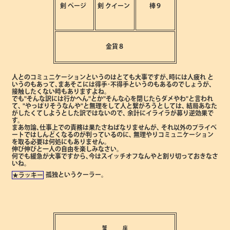
剣
ページ
剣
クイーン
棒９
金貨８
人とのコミュニケーションというのはとても大事ですが､時には人疲れ
と
いうのもあって､まあそこには得手･不得手というのもあるのでしょうが､
接触したくない時もありますよね。
でも"そんな訳には行かへん"とか"そんな心を閉じたらダメやわ"と言われ
て､
"やっぱりそうなんや"と無理をして人と繋がろうとしては､
結局あなた
がしたくてしようとした訳ではないので､
余計にイライラが募り逆効果で
す。
まあ勿論､仕事上での責務は果たさねばなりませんが､
それ以外のプライベ
ートではしんどくなるのが判っているのに､
無理やりコミュニケーション
を取る必要は何処にもありません。
伸び伸びと一人の自由を楽しみなさい。
何でも緩急が大事ですから､今はスイッチオフなんやと割り切っておきなさ
いね。
孤独というクーラー。
★ラッキー
蟹 座