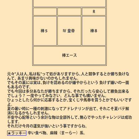
R
棒５
Ⅳ
皇帝
棒８
棒エース
元々"人は人､私は私"って処がありますから､人と競争するとか勝ち負けな
んて､
あまり興味がないのかもしれません。
でもその裏には実は､負けを認めるのが嫌やからという
負けず嫌いの一面
もあるのです。
でも今回は多分あなたが勝ちますから､
それだったら安心して勝負出来る
でしょう？
一度やってみなさい。どんな事でも構いません。
ひょっとしたら何かに応募するとか､宝くじや馬券を買うとかでもいいです
よ。
夏の暑い時に一種の刺激になってアドレナリンが出て､
それこそ夏バテ解
消になるかもしれません。
不安や心配等という余計な物は全部外して､無心でやったチャレンジは成功
します。
それだけ今月の運気が強いという事ですからね。
辛い食べ物、麻辣（まーらー）系。
★ラッキー