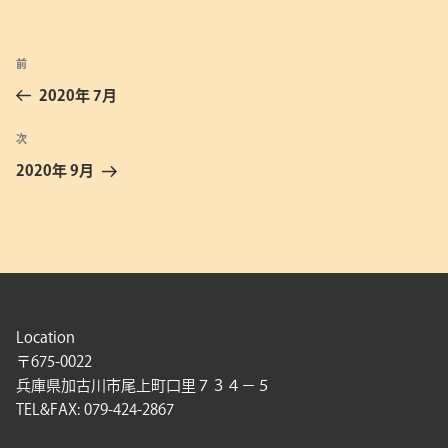
投
前
前
稿
の
2020年 7月
ナ
投
ビ
稿
次
次
ゲ
の
2020年 9月
投
ー
稿
シ
ョ
ン
Location
〒675-0022
兵庫県加古川市尾上町口里７３４－５
TEL&FAX: 079-424-2867