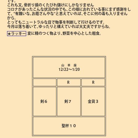
です。
これも又､骨折り損のくたびれ儲けにしかなりません
コロナがあったこんな状況の中でも､この様におれている事にまず感謝をし
て､
"有難いな､お蔭さんやな"と思えていれば､そこに何の毒も入りません
から。
とってもニュートラルな目で物事を判断して行けるのです。
今月は落ち着いて､ゆったりと構えていれば大丈夫ですからね。
変に精のつく物より､野菜を中心とした粗食。
★ラッキー
山 羊 座
12/22～1/20
R
R
剣６
剣７
金貨３
聖杯１０