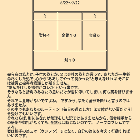
6/22～7/22
R
R
聖杯４
金貨１０
金貨６
剣１０
幾ら家の為とか､子供の為とか､又は会社の為とか言って､
あなたが一生懸
命尽くした処で､心から"ああしてやって良かった"と思えなければ
そこに
は徒労と被害者意識しか残りません。
"あんだけした揚句がコレか"という事です。
そうなると折角のあなたの思いだけが宙に浮いてしまい､何も実を結びませ
ん。
それでは意味がないですよね。
ですから､冷たく全部を断れと言うのでは
ありません。
その中でもあなたのルーティン（毎日の過ごし方）に支障がない事だけ
引
き受けてもいいです。
それならば､別にあなたが無理をした訳ではありませんから､
仮令相手から
の感謝や御礼がなくても､全然心は動じないのです。
ノープロブレムです
よね。
要は相手の為云々（ウンヌン）ではなく､
自分の為にを考えて行動すれば
いいのです。