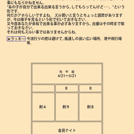
事にもなりかねません。
"あの子が自分で出来る出来る言うから､してもらってんけど･･･。"という
形です。
何だかアホらしいですよね。
ズル賢いと言うとちょっと語弊があります
が､
今は様子を見るという形で引いておきなさい。
又今度あなたが余裕で出来る事が必ずありますから､
出番はその時まで取
っておきなさい。
それは何もズルい事ではありませんからね。
今流行りの密は避けて､風通しの良い広い場所。港や飛行場
★ラッキー
等。
牡 牛 座
4/21～5/21
R
R
剣４
剣９
剣８
金貨ナイト