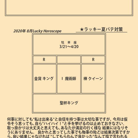
★ラッキー夏バテ対策
2020年 8月
Lucky Horoscope
牡 羊 座
3/21～4/20
R
R
金貨
キング
Ⅰ
魔術師
棒
クイーン
聖杯キング
何事に対しても"私は出来る"と自信を持つ事は大切な事ですが､
今月は仮
令そう思っても､自ら"ハイハイ！"と手を挙げるのは止めておきなさい。
取っ掛かりは大丈夫と思えても､あなたが満足の行く様な
結果にはなりそ
うにありません。
良かれと思ってした事でも物事の殆どは結果次第ですか
ら､良い結果じゃなければ
"してもらわんで良かった"なんて陰で言われる