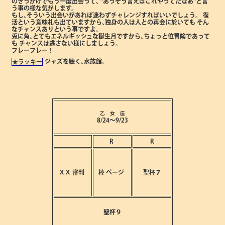
のきっかけでもう一度出会って､
"あっそう言えばこれやってたなあ"と言
う事の様な気がします。
もし､そういう出会いがあれば迷わずチャレンジすればいいでしょう。
復
活という意味札も出ていますから､独身の人は人との再会に於いても
そん
なチャンスありという事ですよ。
兎に角､とてもエネルギッシュな誕生月ですから､ちょっと位冒険であって
も
チャンスは逃さない様にしましょう。
フレーフレー！
ジャズを聴く､水族館。
★ラッキー
乙 女 座
8/24～9/23
R
R
ⅩⅩ
審判
棒
ページ
聖杯７
聖杯９