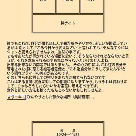
棒ナイト
誰でもこれ迄､自分が慣れ親しんで来た形ややり方を､正しいか間違ってい
るかは
別として､"さあ今日から変えなさい"と言われても､
そんなすぐには
シャッと変えられませんよね。当然の事です。
でも今あなたが置かれている場面に於いて､そうならなければならないと言
うか､
それを求められるのであればやらないといけませんよね。
出来る出来ないの問題ではありません。
その心の中には､これ迄の自分を
否定された様に感じる被害者意識と､
"これ迄自分はこうして来たんや"と
いう隠れプライドの両方があるのです。
そのどちらもに対しての拘りをあなたが捨てられないのです。
これはある意味､状況に対しての拒絶になりますから､もうそれは終わりに
して､
じゃあどうしたらいいかを素直に考えるべきです。
意外と新しい方法も捨てたもんじゃないかもしれませんよ。
ひんやりとした静かな場所（美術館等）。
★ラッキー
蠍 座
10/24～11/22