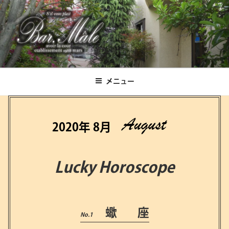
コ
ン
テ
ン
ツ
Bar.Male
へ
ス
メニュー
キ
ッ
プ
2020年 8月
Lucky Horoscope
蠍 座