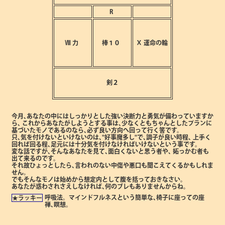
R
Ⅷ
力
棒１０
Ⅹ
運命の輪
剣２
今月､あなたの中にはしっかりとした強い決断力と勇気が備わっていますか
ら､
これからあなたがしようとする事は､少なくともちゃんとしたプランに
基づいたモノであるのなら､必ず良い方向へ回って行く筈です。
只､気を付けないといけないのは､"好事魔多し"で､調子が良い時程､
上手く
回れば回る程､足元には十分気を付けなければいけないという事です。
変な話ですが､そんなあなたを見て､面白くないと思う者や､
妬っかむ者も
出て来るのです。
それ故ひょっとしたら､言われのない中傷や悪口も聞こえてくるかもしれま
せん。
でもそんなモノは始めから想定内として腹を括っておきなさい。
あなたが惑わされさえしなければ､何のブレもありませんからね。
呼吸法。マインドフルネスという簡単な､椅子に座っての座
★ラッキー
禅､瞑想。