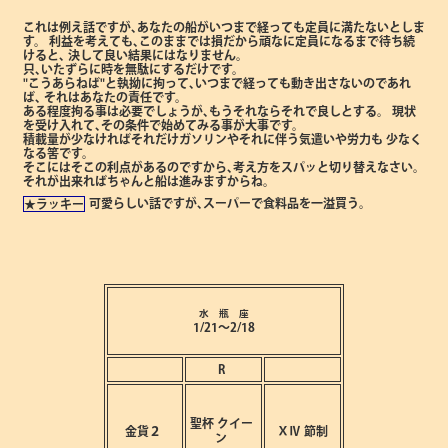
これは例え話ですが､あなたの船がいつまで経っても定員に満たないとしま
す。
利益を考えても､このままでは損だから頑なに定員になるまで待ち続
けると､
決して良い結果にはなりません。
只､いたずらに時を無駄にするだけです。
"こうあらねば"と執拗に拘って､いつまで経っても動き出さないのであれ
ば､
それはあなたの責任です。
ある程度拘る事は必要でしょうが､もうそれならそれで良しとする。
現状
を受け入れて､その条件で始めてみる事が大事です。
積載量が少なければそれだけガソリンやそれに伴う気遣いや労力も
少なく
なる筈です。
そこにはそこの利点があるのですから､考え方をスパッと切り替えなさい。
それが出来ればちゃんと船は進みますからね。
可愛らしい話ですが､スーパーで食料品を一溢買う。
★ラッキー
水 瓶 座
1/21～2/18
R
聖杯
クイー
金貨２
ⅩⅣ
節制
ン