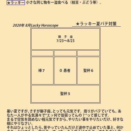
小さな同じ物を一溢食べる（枝豆・ぶどう等）。
★ラッキー
★ラッキー夏バテ対策
2020年 8月
Lucky Horoscope
獅 子 座
7/23～8/23
棒７
０
愚者
聖杯６
聖杯５
暑い夏ですが､さすが獅子座､とっても元気です。周りがバテていても､
あ
なた一人がやる気満々で"エッ何で皆弱ってんの？"って感じです。
まるで空気を読めない程元気ですから､やりたい事をやりたいだけ､
好きな
様にやりなさい。
それはひょっとしたら､昔やっていたんだけど途中で止めていた事と､
何か