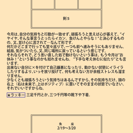
剣５
今月は､自分の気持ちと行動が一致せず､頑張ろうと思えば心が萎えて､
”イ
ヤイヤ､そんな事言うとったらイカン。負けんとやらな！”と決心するもの
の､
又､怠け心に流されて…なんて形です。
何だかどこまで行っても堂々巡りで､一つも前へ進みそうにもありません。
結局､気がついたら､又､同じ場所に戻っているという感じです。
それならそれで､どう思い直した処で動けないという事は､
もう今月は”お
休み！”という事なのかも知れませんね。
”下手な考え休むに似たり”とも言
います。
出来ない自分に×を付けて自己嫌悪になったり､
動かない状態にイライラ
したりするより､いっそ放り投げて､
何も考えない方が余程ストレスも溜ま
りません。
少なくとも頑張ろうという気持ちはあるんですから､その気持ちだけ､
頭の
右上（右は未来で､上はポジティブ）に置いてそのままの状態でいなさい。
それでいいですからね。
三足千円とか､三つ千円等の靴下や下着。
★ラッキー
魚 座
2/19～3/20