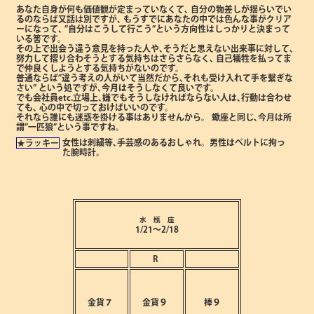
あなた自身が何も価値観が定まっていなくて､
自分の物差しが揺らいでい
るのならば又話は別ですが､
もうすでにあなたの中では色んな事がクリア
ーになって､
”自分はこうして行こう”という方向性はしっかりと決まって
いる筈です。
その上で出会う違う意見を持った人や､そうだと思えない出来事に対して､
努力して摺り合わそうとする気持ちはさらさらなく､
自己犠牲を払ってま
で仲良くしようとする気持ちがないのです。
普通ならば”違う考えの人がいて当然だから､それも受け入れて手を繋ぎな
さい”
という処ですが､今月はそうしなくて良いです。
でも会社員etc.立場上､嫌でもそうしなければならない人は､行動は合わせ
ても､
心の中で切っておけばいいのです。
それなら誰にも迷惑を掛ける事はありませんから。
蠍座と同じ､今月は所
謂”一匹狼”という事ですね。
女性は刺繍等､手芸感のあるおしゃれ。
男性はベルトに拘っ
★ラッキー
た腕時計。
水 瓶 座
1/21～2/18
R
金貨７
金貨９
棒９