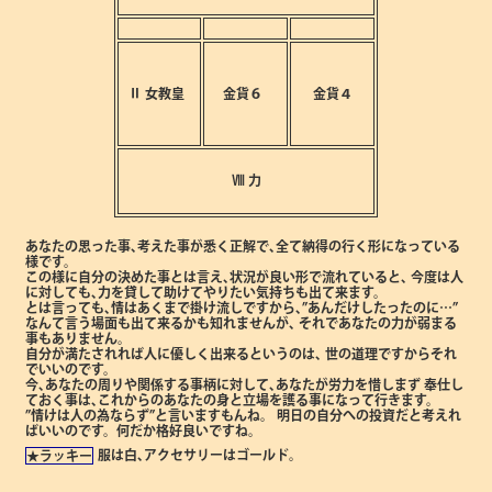
Ⅱ
女教皇
金貨６
金貨４
Ⅷ
力
あなたの思った事､考えた事が悉く正解で､全て納得の行く形になっている
様です。
この様に自分の決めた事とは言え､状況が良い形で流れていると､
今度は人
に対しても､力を貸して助けてやりたい気持ちも出て来ます。
とは言っても､情はあくまで掛け流しですから､”あんだけしたったのに…”
なんて言う場面も出て来るかも知れませんが､
それであなたの力が弱まる
事もありません。
自分が満たされれば人に優しく出来るというのは､
世の道理ですからそれ
でいいのです。
今､あなたの周りや関係する事柄に対して､あなたが労力を惜しまず
奉仕し
ておく事は､これからのあなたの身と立場を護る事になって行きます。
”情けは人の為ならず”と言いますもんね。
明日の自分への投資だと考えれ
ばいいのです。何だか格好良いですね。
服は白､アクセサリーはゴールド。
★ラッキー