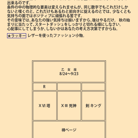
出来るのです。
条件の中の物理的な要素は変えられませんが､
同じ数字でもこれだけしか
ないと嘆くのと､
これだけもあるわと前向きに捉えるのとでは､
少なくとも
気持ちの面ではポジティブに頑張れる筈です。
その意味では､あなたの強い気持ちは揃いますから､後はやるだけ。
秋の始
まりに当たって､スタートダッシュをしっかりと切れる様にしなさい。
心配事にしてしまうか､しないかはあなたの考え方次第ですからね。
レザーを使ったファッション小物。
★ラッキー
乙 女 座
8/24～9/23
R
ⅩⅥ
塔
ⅩⅢ
死神
剣
キング
棒ページ