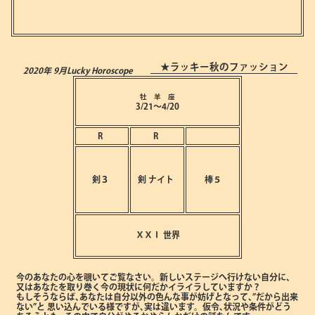
★ラッキー秋のファッション
2020年 9月
Lucky Horoscope
牡 羊 座
3/21～4/20
R
R
剣３
剣
ナイト
棒５
ⅩⅩⅠ
世界
今のあなたの心を覗いてご覧なさい。新しいステージへ行けない自分に､
又はあなたを取り巻く今の現状に何だかイライラしていますか？
もしそうならば､あなたは自分以外の色んな事が妨げとなって､”だから出来
ない”と
思い込んでいる様ですが､実は違います。仮令､状況や条件がどう