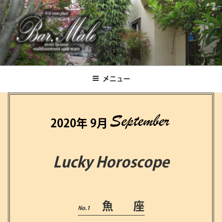
コ
ン
テ
ン
ツ
Bar.Male
へ
ス
メニュー
キ
ッ
プ
2020年 9月
Lucky Horoscope
魚 座