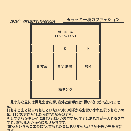
★ラッキー秋のファッション
2020年 9月
Lucky Horoscope
射 手 座
11/23～12/21
R
R
Ⅲ
女帝
ⅩⅤ
悪魔
棒４
棒キング
一見そんな風には見えませんが､意外と射手座は”構い”なのかも知れませ
ん。
何もそこまで頼まれもしていないのに､相手からお願いされた訳でもないの
に､
自分の方から”したろか”となるのです。
そしてそれがキレイに流れればいいのですが､半分はあなたが一人で腹を立
てて､
終わるという形になりがちです。
”放っといたらエエのに”と言われた事はありませんか？多分思い当たる筈
です。