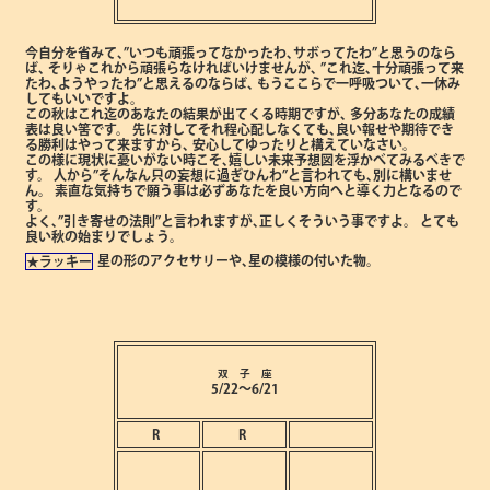
今自分を省みて､”いつも頑張ってなかったわ､サボってたわ”と思うのなら
ば､
そりゃこれから頑張らなければいけませんが､
”これ迄､十分頑張って来
たわ､ようやったわ”と思えるのならば､
もうここらで一呼吸ついて､一休み
してもいいですよ。
この秋はこれ迄のあなたの結果が出てくる時期ですが､
多分あなたの成績
表は良い筈です。
先に対してそれ程心配しなくても､良い報せや期待でき
る勝利はやって来ますから､
安心してゆったりと構えていなさい。
この様に現状に憂いがない時こそ､嬉しい未来予想図を浮かべてみるべきで
す。
人から”そんなん只の妄想に過ぎひんわ”と言われても､別に構いませ
ん。
素直な気持ちで願う事は必ずあなたを良い方向へと導く力となるので
す。
よく､”引き寄せの法則”と言われますが､正しくそういう事ですよ。
とても
良い秋の始まりでしょう。
星の形のアクセサリーや､星の模様の付いた物。
★ラッキー
双 子 座
5/22～6/21
R
R