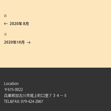
投
前
前
稿
の
2020年 8月
ナ
投
ビ
稿
次
次
ゲ
の
2020年10月
投
ー
稿
シ
ョ
ン
Location
〒675-0022
兵庫県加古川市尾上町口里７３４－５
TEL&FAX: 079-424-2867