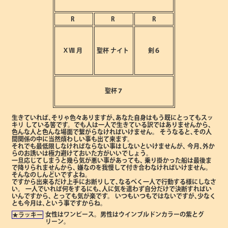
R
R
R
ⅩⅧ
月
聖杯
ナイト
剣６
聖杯７
生きていれば､そりゃ色々ありますが､あなた自身はもう既にとってもスッ
キリ
している筈です。でも人は一人で生きている訳ではありませんから､
色んな人と色んな場面で繋がらなければいけません。
そうなると､その人
間関係の中に当然煩わしい事も出て来ます。
それでも最低限しなければならない事はしないといけませんが､
今月､外か
らのお誘いは極力避けておいた方がいいでしょう。
一旦応じてしまうと幾ら気が悪い事があっても､
乗り掛かった船は最後ま
で降りられませんから､
嫌なのを我慢して付き合わなければいけません。
そんなのしんどいですよね。
ですから出来るだけ上手にお断りして､なるべく一人で行動する様にしなさ
い。
一人でいれば何をするにも､人に気を遣わず自分だけで決断すればい
いんですから､
とっても気が楽です。
いつもいつもではないですが､少なく
とも今月は､という事ですからね。
女性はワンピース。男性はウインブルドンカラーの紫とグ
★ラッキー
リーン。