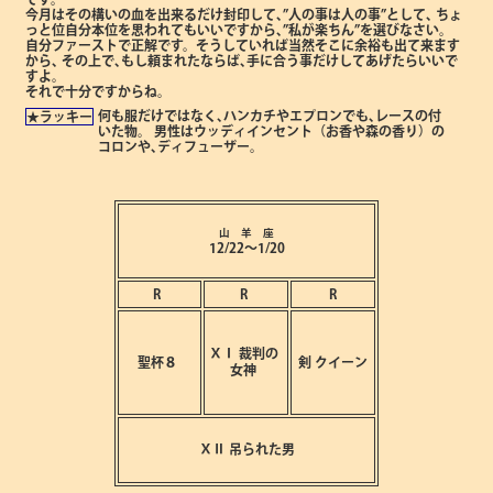
今月はその構いの血を出来るだけ封印して､”人の事は人の事”として､
ちょ
っと位自分本位を思われてもいいですから､”私が楽ちん”を選びなさい。
自分ファーストで正解です。そうしていれば当然そこに余裕も出て来ます
から､
その上で､もし頼まれたならば､手に合う事だけしてあげたらいいで
すよ。
それで十分ですからね。
何も服だけではなく､ハンカチやエプロンでも､レースの付
★ラッキー
いた物。
男性はウッディインセント（お香や森の香り）の
コロンや､
ディフューザー。
山 羊 座
12/22～1/20
R
R
R
ⅩⅠ
裁判の
聖杯８
剣
クイーン
女神
ⅩⅡ
吊られた男