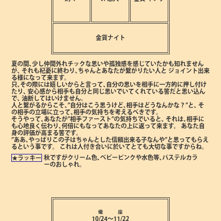
金貨ナイト
夏の間､少し仲間外れチックな思いや孤独感を感じていたかも知れません
が､
それも杞憂に終わり､ちゃんとあなたが繋がりたい人と
ジョイント出来
る様になって来ます。
只､その際には嬉しいからと言って､自分の思いを相手に一方的に押し付け
たり､
安心感から相手も自分と同じ思いでいてくれている筈だと思い込ん
で､
油断してはいけません。
人と繋がるからこそ､”自分はこう思うけど､相手はどうなんかな？”と､
そ
の相手の立場に立って､相手の気持ちを考えるべきです。
そうやって､あなたが”相手ファースト”の気持ちでいると､
それは､相手に
も心地良く伝わり､何倍にもなってあなたの上に返って来ます。
あなた自
身の評価が高まる筈です。
”ああ､やっぱりこの子はちゃんとした信頼出来る子なんや”と
思ってもらえ
るという事です。
これは人付き合いに於いてとても大切な事ですからね。
秋ですがクリーム色､ベビーピンクや水色等､
パステルカラ
★ラッキー
ーのおしゃれ。
蠍 座
10/24～11/22