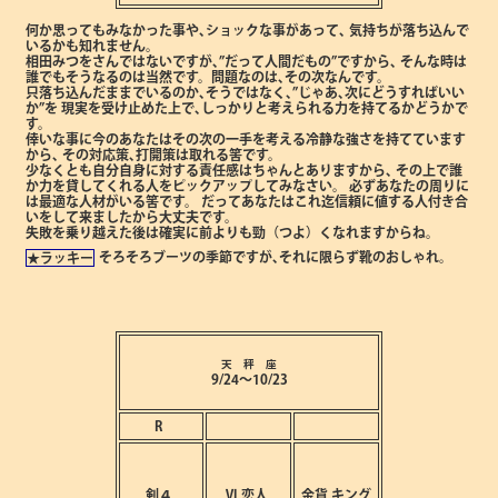
何か思ってもみなかった事や､ショックな事があって､
気持ちが落ち込んで
いるかも知れません。
相田みつをさんではないですが､”だって人間だもの”ですから､
そんな時は
誰でもそうなるのは当然です。問題なのは､その次なんです。
只落ち込んだままでいるのか､そうではなく､”じゃあ､次にどうすればいい
か”を
現実を受け止めた上で､しっかりと考えられる力を持てるかどうかで
す。
倖いな事に今のあなたはその次の一手を考える冷静な強さを持てています
から､
その対応策､打開策は取れる筈です。
少なくとも自分自身に対する責任感はちゃんとありますから､
その上で誰
か力を貸してくれる人をピックアップしてみなさい。
必ずあなたの周りに
は最適な人材がいる筈です。
だってあなたはこれ迄信頼に値する人付き合
いをして来ましたから大丈夫です。
失敗を乗り越えた後は確実に前よりも勁（つよ）くなれますからね。
そろそろブーツの季節ですが､それに限らず靴のおしゃれ。
★ラッキー
天 秤 座
9/24～10/23
R
剣４
Ⅵ
恋人
金貨
キング