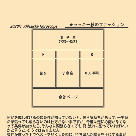
★ラッキー秋のファッション
2020年 9月
Lucky Horoscope
獅 子 座
7/23～8/23
R
R
剣９
Ⅳ
皇帝
ⅩⅩ
審判
金貨
ページ
何かを成し遂げるのに条件が揃っていないと､
幾ら気持ちがあって､一生懸
命頑張っても成らないのは仕方がない事ですが､
今度は逆に心配がなくな
って条件が揃ったら､そんなに頑張らなくても
只､流れに沿っていればいい
かと言うと､そうではありません。
条件が揃った上でベストを尽くした時に､
待ち望んだ結果を手にする事が