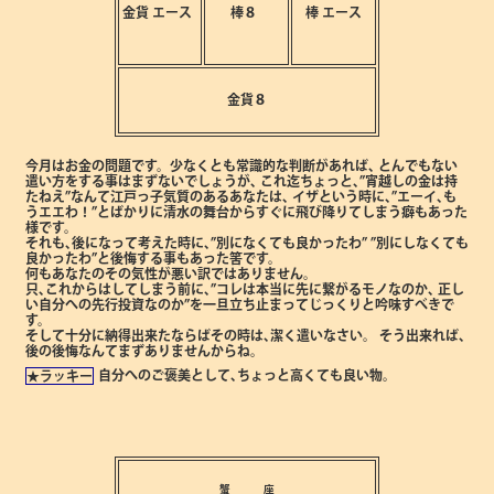
金貨
エース
棒８
棒
エース
金貨８
今月はお金の問題です。少なくとも常識的な判断があれば､
とんでもない
遣い方をする事はまずないでしょうが､
これ迄ちょっと､”宵越しの金は持
たねえ”なんて江戸っ子気質のあるあなたは､
イザという時に､”エーイ､も
うエエわ！”とばかりに
清水の舞台からすぐに飛び降りてしまう癖もあった
様です。
それも､後になって考えた時に､”別になくても良かったわ”
”別にしなくても
良かったわ”と後悔する事もあった筈です。
何もあなたのその気性が悪い訳ではありません。
只､これからはしてしまう前に､”コレは本当に先に繋がるモノなのか､
正し
い自分への先行投資なのか”を一旦立ち止まってじっくりと吟味すべきで
す。
そして十分に納得出来たならばその時は､潔く遣いなさい。
そう出来れば､
後の後悔なんてまずありませんからね。
自分へのご褒美として､ちょっと高くても良い物。
★ラッキー
蟹 座