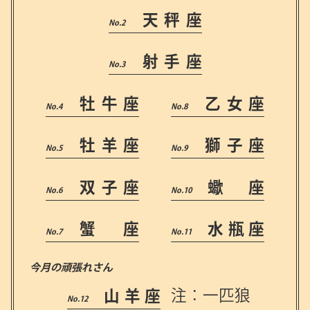
天秤座
射手座
牡牛座
乙女座
牡羊座
獅子座
双子座
蠍 座
蟹 座
水瓶座
今月の頑張れさん
山羊座
注：一匹狼