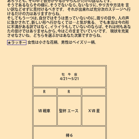
あろうとも､
その中で自分がやるかやらんかだけの話なんです。
そうであるならその様に､そうでないなら､ないなりに､やり方や方法を
言
い訳などせずに見付けるべきです。
それが出来れば充分次のステージへ行
けるだけの力はありますからね。
そしてもう一つは､自分ではそうは思っていないのに､周りの目や､
人の声
に急かされて､新しい形へ行かなくては…と気が焦る。
でも本当は今の形
に不満がある訳ではなく､イライラもしていないのならば､
それは何もあな
たの怠けではありませんから､今はこのままでいていいです。
現状を充実
させなさいね。どちらを選ぶかはあなた次第ですからね。
女性は小さな花柄。男性はペイズリー柄。
★ラッキー
牡 牛 座
4/21～5/21
R
R
Ⅶ
戦車
聖杯
エース
ⅩⅦ
星
棒６