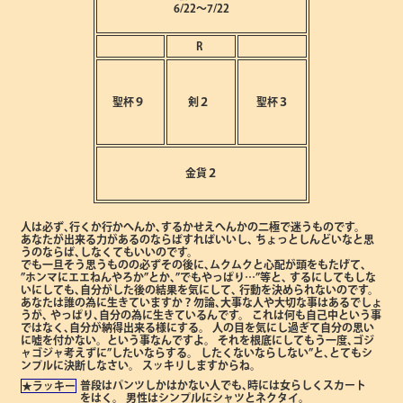
6/22～7/22
R
聖杯９
剣２
聖杯３
金貨２
人は必ず､行くか行かへんか､するかせえへんかの二極で迷うものです。
あなたが出来る力があるのならばすればいいし､
ちょっとしんどいなと思
うのならば､しなくてもいいのです。
でも一旦そう思うものの必ずその後に､ムクムクと心配が頭をもたげて､
”ホンマにエエねんやろか”とか､”でもやっぱり…”等と､
するにしてもしな
いにしても､自分がした後の結果を気にして､
行動を決められないのです。
あなたは誰の為に生きていますか？勿論､大事な人や大切な事はあるでしょ
うが､
やっぱり､自分の為に生きているんです。
これは何も自己中という事
ではなく､自分が納得出来る様にする。
人の目を気にし過ぎて自分の思い
に嘘を付かない。という事なんですよ。
それを根底にしてもう一度､ゴジ
ャゴジャ考えずに”したいならする。
したくないならしない”と､とてもシ
ンプルに決断しなさい。
スッキリしますからね。
普段はパンツしかはかない人でも､時には女らしくスカート
★ラッキー
をはく。
男性はシンプルにシャツとネクタイ。