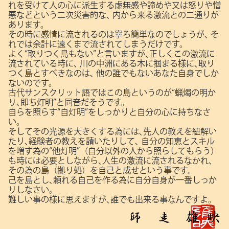
れを受けて人の心に派生する虚無感や諦めや又は怒りや憎
悪などという二次災害的な､
内から来る激流との二通りが
あります。
その時に感情に流されるのは寧ろ簡単なのでしょうが､
そ
れでは余計に遠くまで流されてしまうだけです。
よく“取りつく島もない”と言いますが､正しくこの激流に
流されている時に､
川の中洲にある木に掴まる様に､取り
つく島とすべきなのは､
他の誰でもないあなた自身でしか
ないのです。
古代サンスクリット語ではこの島というのが“蝋燭の明か
り､即ち灯明”と同音だそうです。
自らを照らす“自灯明”をしっかりと自分の心に持ちなさ
い。
そしてその光源を大きくする為には､先人の教えを紐解い
たり､経験者の教えを請いたりして､
自分の知恵とスキル
を増す為の“他灯明”（自分以外の人から照らしてもらう）
も時には必要としながら､人生の激流に流されるなかれ､
その為の島（拠り処）を自己と成せという事です。
己を島とし､頼れる自己を作る為に自分自身が一番しっか
りしなさい。
難しい事の様に思えますが､誰でも出来る事なんですよ。