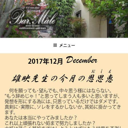
コ
ン
テ
ン
ツ
Bar.Male
へ
ス
メニュー
キ
ッ
2017年12月
プ
何を願っても･望んでも､中々思う様にはならない。
“もう辞めじゃ！”と思ってしまう人も多いと思いますが､
発想を形にする為には､只思っているだけではダメです。
真剣に･実際に､ソレをするかしないか､其処に掛かってき
ます。
あなたは本当にやってみましたか？
これ以上頑張れない処まで努力しましたか？