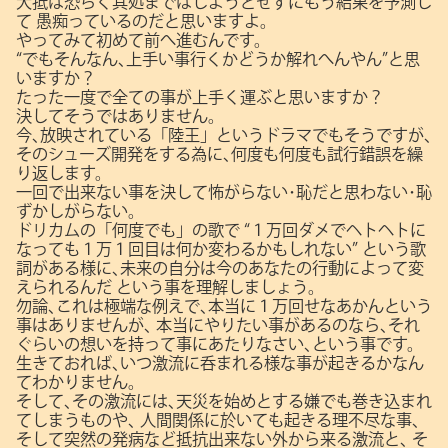
大抵は恐らく其処まではしようとせずにもう結果を予測し
て
愚痴っているのだと思いますよ。
やってみて初めて前へ進むんです。
“でもそんなん､上手い事行くかどうか解れへんやん”と思
いますか？
たった一度で全ての事が上手く運ぶと思いますか？
決してそうではありません。
今､放映されている「陸王」というドラマでもそうですが､
そのシューズ開発をする為に､何度も何度も試行錯誤を繰
り返します。
一回で出来ない事を決して怖がらない･恥だと思わない･恥
ずかしがらない。
ドリカムの「何度でも」の歌で
“１万回ダメでヘトヘトに
なっても１万１回目は何か変わるかもしれない”
という歌
詞がある様に､未来の自分は今のあなたの行動によって変
えられるんだ
という事を理解しましょう。
勿論､これは極端な例えで､本当に１万回せなあかんという
事はありませんが､
本当にやりたい事があるのなら､それ
ぐらいの想いを持って事にあたりなさい､という事です。
生きておれば､いつ激流に呑まれる様な事が起きるかなん
てわかりません。
そして､その激流には､天災を始めとする嫌でも巻き込まれ
てしまうものや､
人間関係に於いても起きる理不尽な事､
そして突然の発病など抵抗出来ない外から来る激流と､
そ