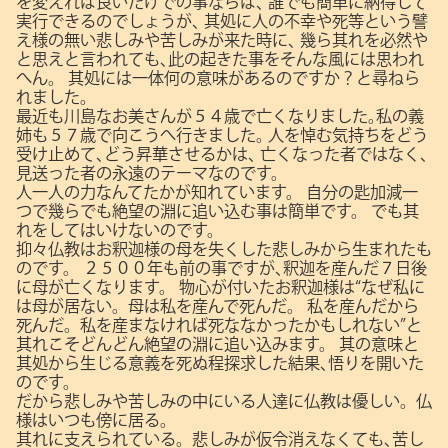
を変えれば良いだけでの事ならば､
誰でも簡単に納得して
実行できるのでしょうが､
其処に人の不幸や死等という譬
え様の無い悲しみや苦しみが来た時に､
幾ら其れを必然や
と思えと言われても､此の起きた事をそんな風には思われ
へん。
其処には一体何の意味があるのですか？と尋ねら
れました。
最近も川島なお美さんが５４歳で亡くなりました｡私の義
姉も５７歳で向こうへ行きました｡
人を悼む気持ちをどう
受け止めて､どう昇華させるかは､
亡くなった者ではなく､
見送った者の永遠のテーマなのです。
人一人の力なんてたかが知れています。
自分の匙加減一
つで幾らでも絶望の淵に追い込む事は簡単です。
でも其
れをしてはいけないのです。
抑々仏教はお釈迦様の母を失くした悲しみから生まれたも
のです。
２５００年も前の事ですが､釈迦を産んだ７日後
に母が亡くなります。
物心が付いたお釈迦様は“なぜ私に
は母が居ない。母は私を産んで死んだ。
私を産んだから
死んだ。私を産まなければ死ななかったかもしれない”と
其れこそどんどん絶望の淵に追い込みます。
其の意味と
其処から生じる意義を死ぬ程探求した結果､悟りを開いた
のです。
だから悲しみや苦しみの中にいる人達に仏教は優しい。仏
様はいつも傍に居る。
其れに支えられている。悲しみが仮令消えなくても､苦し