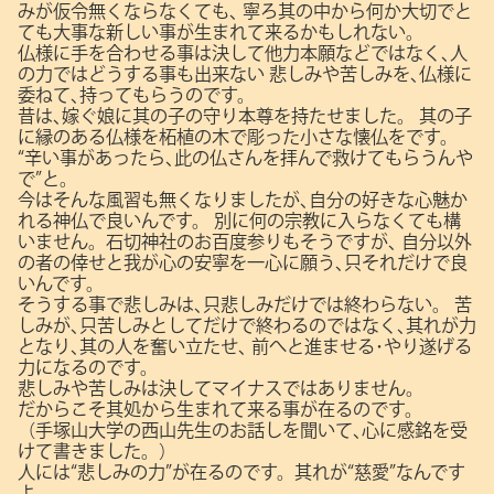
みが仮令無くならなくても､
寧ろ其の中から何か大切でと
ても大事な新しい事が生まれて来るかもしれない。
仏様に手を合わせる事は決して他力本願などではなく､人
の力ではどうする事も出来ない
悲しみや苦しみを､仏様に
委ねて､持ってもらうのです。
昔は､嫁ぐ娘に其の子の守り本尊を持たせました。
其の子
に縁のある仏様を柘植の木で彫った小さな懐仏をです。
“辛い事があったら､此の仏さんを拝んで救けてもらうんや
で”と。
今はそんな風習も無くなりましたが､自分の好きな心魅か
れる神仏で良いんです。
別に何の宗教に入らなくても構
いません。石切神社のお百度参りもそうですが､
自分以外
の者の倖せと我が心の安寧を一心に願う､只それだけで良
いんです。
そうする事で悲しみは､只悲しみだけでは終わらない。
苦
しみが､只苦しみとしてだけで終わるのではなく､其れが力
となり､其の人を奮い立たせ､
前へと進ませる･やり遂げる
力になるのです。
悲しみや苦しみは決してマイナスではありません。
だからこそ其処から生まれて来る事が在るのです。
（手塚山大学の西山先生のお話しを聞いて､心に感銘を受
けて書きました。）
人には“悲しみの力”が在るのです。其れが“慈愛”なんです
よ。