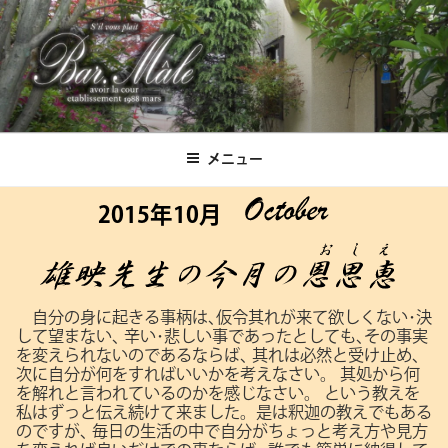
コ
ン
テ
ン
ツ
Bar.Male
へ
ス
メニュー
キ
ッ
2015年10月
プ
自分の身に起きる事柄は､仮令其れが来て欲しくない･決
して望まない､
辛い･悲しい事であったとしても､その事実
を変えられないのであるならば､
其れは必然と受け止め､
次に自分が何をすればいいかを考えなさい。
其処から何
を解れと言われているのかを感じなさい。
という教えを
私はずっと伝え続けて来ました。是は釈迦の教えでもある
のですが､
毎日の生活の中で自分がちょっと考え方や見方