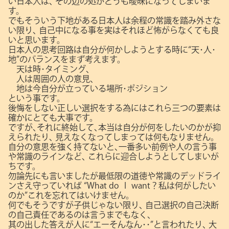
い日本人は､
その辺の処がどうも曖昧になってしまいま
す。
でもそういう下地がある日本人は余程の常識を踏み外さな
い限り､
自己中になる事を実はそれほど怖がらなくても良
いと思います。
日本人の思考回路は自分が何かしようとする時に“天･人･
地”のバランスをまず考えます。
天は時･タイミング､
人は周囲の人の意見､
地は今自分が立っている場所･ポジション
という事です。
後悔をしない正しい選択をする為にはこれら三つの要素は
確かにとても大事です。
ですが､それに終始して､本当は自分が何をしたいのかが抑
えられたり､
見えなくなってしまっては何もなりません。
自分の意思を強く持てないと､一番多い前例や人の言う事
や常識のラインなど､
これらに迎合しようとしてしまいが
ちです。
勿論先にも言いましたが最低限の道徳や常識のデッドライ
ンさえ守っていれば
“What do Ｉ want？私は何がしたい
のか”これを忘れてはいけません。
何でもそうですが子供じゃない限り､
自己選択の自己決断
の自己責任であるのは言うまでもなく､
其の出した答えが人に“エーそんなん･･”と言われたり､
大