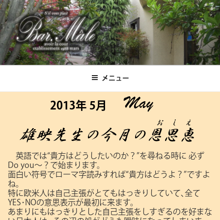
コ
ン
テ
ン
ツ
Bar.Male
へ
ス
メニュー
キ
ッ
2013年 5月
プ
英語では“貴方はどうしたいのか？”を尋ねる時に
必ず
Do you～？で始まります。
面白い符号でローマ字読みすれば“貴方はどうよ？”ですよ
ね。
特に欧米人は自己主張がとてもはっきりしていて､全て
YES･NOの意思表示が最初に来ます。
あまりにもはっきりとした自己主張をしすぎるのを好まな