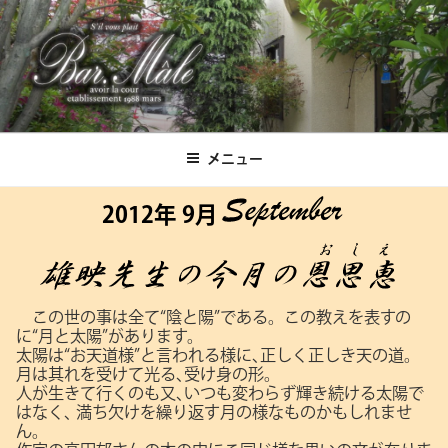
コ
ン
テ
ン
ツ
Bar.Male
へ
ス
メニュー
キ
ッ
2012年 9月
プ
この世の事は全て“陰と陽”である。この教えを表すの
に“月と太陽”があります。
太陽は“お天道様”と言われる様に､正しく正しき天の道。
月は其れを受けて光る､受け身の形。
人が生きて行くのも又､いつも変わらず輝き続ける太陽で
はなく､
満ち欠けを繰り返す月の様なものかもしれませ
ん。