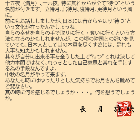
十五夜（満月）､十六夜､
特に其れからが全て“待つ”という
名前が付きます。立待月､居待月､寝待月､更待月という風
に。
前にもお話ししましたが､日本には昔からやはり“待つ”と
いう文化が在ったんでしょうね。
自らの幸せを自らの手で取りに行く・奪いに行くという方
法も在るのかもしれませんが､
この頃の隣国との諍いを見
ていても､日本人として其の本質を尽くす為には､
是れも
大事な知恵かもしれません。
其々が自分に出来る事を全うした上で“待つ”
これは決して
他力本願ではなく､れっきとした自己意思と其れを手にす
る為の手段なんですよ。
中秋の名月がやって来ます。
あなたも時にはゆったりとした気持ちでお月さんを眺めて
ご覧なさい。
其の時に何を感じるでしょうか・・・。何を想うでしょう
か。