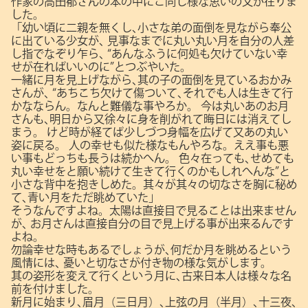
作家の高田郁さんの本の中にこ同じ様な思いの文が在りま
した。
「幼い頃に二親を無くし､小さな弟の面倒を見ながら奉公
に出ている少女が､
見事なまでに丸い丸い月を自分の人差
し指でなぞり乍ら､
“あんなふうに何処も欠けていない幸
せが在ればいいのに”とつぶやいた。
一緒に月を見上げながら､其の子の面倒を見ているおかみ
さんが､
“あちこち欠けて傷ついて､それでも人は生きて行
かなならん。なんと難儀な事やろか。
今は丸いあのお月
さんも､明日から又徐々に身を削がれて晦日には消えてし
まう。
けど時が経てば少しづつ身幅を広げて又あの丸い
姿に戻る。
人の幸せも似た様なもんやろな。ええ事も悪
い事もどっちも長うは続かへん。
色々在っても､せめても
丸い幸せをと願い続けて生きて行くのかもしれへんな”と
小さな背中を抱きしめた。其々が其々の切なさを胸に秘め
て､青い月をただ眺めていた」
そうなんですよね。太陽は直接目で見ることは出来ません
が､
お月さんは直接自分の目で見上げる事が出来るんです
よね。
勿論幸せな時もあるでしょうが､何だか月を眺めるという
風情には､
憂いと切なさが付き物の様な気がします。
其の姿形を変えて行くという月に､古来日本人は様々な名
前を付けました。
新月に始まり､眉月（三日月）､上弦の月（半月）､十三夜､