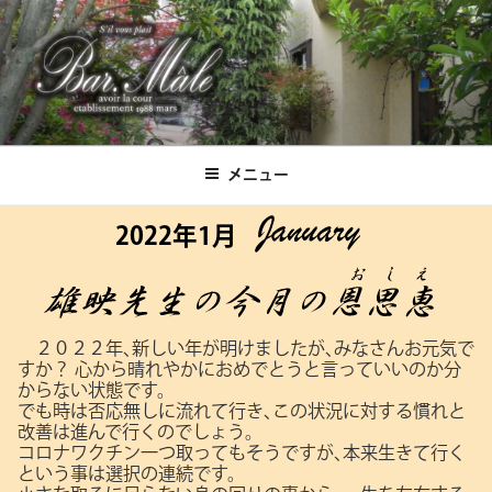
コ
ン
テ
ン
ツ
Bar.Male
へ
ス
メニュー
キ
ッ
2022年1月
プ
２０２２年､新しい年が明けましたが､みなさんお元気で
すか？
心から晴れやかにおめでとうと言っていいのか分
からない状態です。
でも時は否応無しに流れて行き､この状況に対する慣れと
改善は進んで行くのでしょう。
コロナワクチン一つ取ってもそうですが､本来生きて行く
という事は選択の連続です。