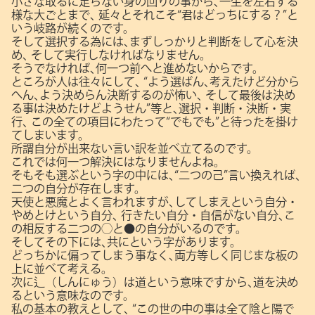
小さな取るに足らない身の回りの事から､一生を左右する
様な大ごとまで､
延々とそれこそ“君はどっちにする？”と
いう岐路が続くのです。
そして選択する為には､まずしっかりと判断をして心を決
め､
そして実行しなければなりません。
そうでなければ､何一つ前へと進めないからです。
ところが人は往々にして､
“よう選ばん､考えたけど分から
へん､よう決めらん決断するのが怖い､
そして最後は決め
る事は決めたけどようせん”等と､選択・判断・決断・実
行､
この全ての項目にわたって“でもでも”と待ったを掛け
てしまいます。
所謂自分が出来ない言い訳を並べ立てるのです。
これでは何一つ解決にはなりませんよね。
そもそも選ぶという字の中には､“二つの己”言い換えれば､
二つの自分が存在します。
天使と悪魔とよく言われますが､してしまえという自分・
やめとけという自分､
行きたい自分・自信がない自分､こ
の相反する二つの◯と●の自分がいるのです。
そしてその下には､共にという字があります。
どっちかに偏ってしまう事なく､両方等しく同じまな板の
上に並べて考える。
次に辶（しんにゅう）は道という意味ですから､道を決め
るという意味なのです。
私の基本の教えとして､
“この世の中の事は全て陰と陽で