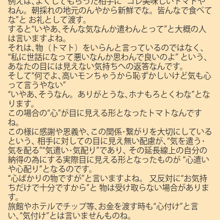
例えば､よくしてもらった相手に
“コレ美味しいトマトや
ねん。朝採れの地元のんやから新鮮でな。皆んなで食べて
な”と
お礼として渡す。
すると“いやあ､そんな気なんか遣わんとって”と大概の人
は言いますよね。
それは､物（トマト）をいらんと言っているのではなく､
“私に世話になって悪いなんか思わんで良いのよ”
という､
あなたの目には見えない気持ちへの返答なんです。
そして“何でよ､高いモンちゃうから恥ずかしいけど気も心
って言うやない”
“いやあ､そうなん。ありがとうな､ホナもろとくわな”とな
ります。
この場合の“心”が目に見える形となったトマトなんです
ね。
この様に感謝や恩義や､この関係･繋がりを大切にしている
という､
相手に対しての目に見え無い配慮が､“気を遣う･
気を配る”“気遣い･気配り”であり､
その延長線上の自分の
納得の為にする実際目に見える形となったものが
“心遣い
や心配り”となるのです。
“心ばかりの物ですが”と言いますよね。
又反対に“お気持
ちだけで十分ですから”と
物は受け取らない場合がありま
す。
旅館やホテルでチップ等､お金を渡す時も“心付け”と言
い､“気付け”とは言いませんものね。