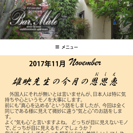
コ
ン
テ
ン
ツ
Bar.Male
へ
ス
メニュー
キ
ッ
2017年11月
プ
外国人にそれが無いとは言いませんが､日本人は特に気
持ちや心というモノを大事にします。
前にも“真心を込める”という話をしましたが､
今回は全く
同じである様に見えて微妙に違う“気と心”のお話をしま
す。
よく“気も心”と言いますよね。
どっちが目に見えないモノ
で､どっちが目に見えるモノでしょうか？