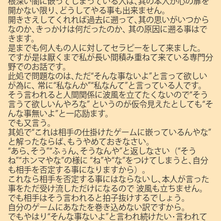
根深い闇に嵌ってしまっている人は､其の本人が心の扉を
開かない限り､どうしてやる事も出来ません。
開きさえしてくれれば過去に遡って､其の思いがいつから
なのか､きっかけは何だったのか､
其の原因に遡る事はで
きます。
是までも何人もの人に対してセラピーをして来ました。
ですが是は厭くまで私が長い間積み重ねて来ている専門分
野でのお話です。
此処で問題なのは､ただ“そんな事ないよ”と言って欲しい
が為に､
常に“私なんか”“私なんて”と言っている人です。
そう言われると人間関係に波風を立てたくないので“そう
言うて欲しいんやろな”
というのが仮令見えたとしても“そ
んな事無いよ”と一応励ます。
でも又言う。
其処で“これは相手の仕掛けたゲームに嵌っているんやな”
と解ったならば､もうやめておきなさい。
“あら､そう”“ふぅん､そうなんや”と返しなさい（“そう
ね”“ホンマやな”の様に
“ね”や“な”をつけてしまうと､自分
も相手を否定する事になりますから）。
これなら相手を否定する事にはならないし､本人が言った
事をただ受け流しただけになるので
波風も立ちません。
でも相手はそう言われると拍子抜けするでしょう。
自分のゲームにあなたを巻き込めない訳ですから。
でもやはり“そんな事ないよ”と言われ続けたい･言われて