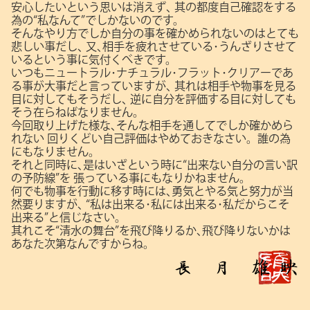
安心したいという思いは消えず､
其の都度自己確認をする
為の“私なんて”でしかないのです。
そんなやり方でしか自分の事を確かめられないのはとても
悲しい事だし､
又､相手を疲れさせている･うんざりさせて
いるという事に気付くべきです。
いつもニュートラル･ナチュラル･フラット･クリアーであ
る事が大事だと言っていますが､
其れは相手や物事を見る
目に対してもそうだし､
逆に自分を評価する目に対しても
そう在らねばなりません。
今回取り上げた様な､そんな相手を通してでしか確かめら
れない
回りくどい自己評価はやめておきなさい。誰の為
にもなりません。
それと同時に､是はいざという時に“出来ない自分の言い訳
の予防線”を
張っている事にもなりかねません。
何でも物事を行動に移す時には､勇気とやる気と努力が当
然要りますが､
“私は出来る･私には出来る･私だからこそ
出来る”と信じなさい。
其れこそ“清水の舞台”を飛び降りるか､飛び降りないかは
あなた次第なんですからね。