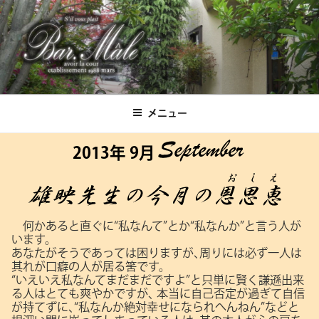
コ
ン
テ
ン
ツ
Bar.Male
へ
ス
メニュー
キ
ッ
2013年 9月
プ
何かあると直ぐに“私なんて”とか“私なんか”と言う人が
います。
あなたがそうであっては困りますが､周りには必ず一人は
其れが口癖の人が居る筈です。
“いえいえ私なんてまだまだですよ”と只単に賢く謙遜出来
る人はとても爽やかですが､
本当に自己否定が過ぎて自信
が持てずに､“私なんか絶対幸せになられへんねん”などと