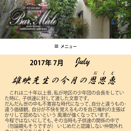
コ
ン
テ
ン
ツ
Bar.Male
へ
ス
メニュー
キ
ッ
2017年 7月
プ
これは二十年以上昔､私が地区の少年団の会長をしてい
た時に､
子供達に対して渡した文章です。
だんだん世の中も不寛容な時代になって､自分と違うもの･
違う価値観､
自分が不快を覚えるものを自己権利の主張ば
かりして認めないという
風潮が強くなっています。
今程ではないにしても､その当時も子供達の関係の中で
（勿論親もそうですが）
いじめだと認識しない仲間外れ