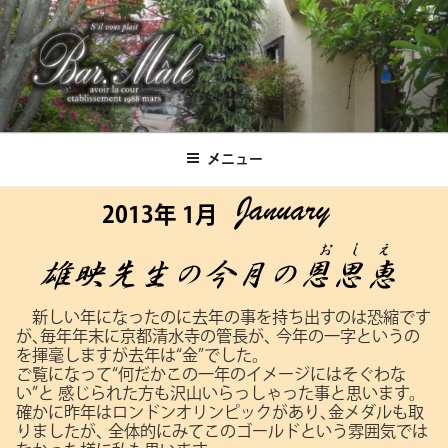
コ
ン
テ
ン
ツ
Bar.Male
へ
ス
メニュー
キ
ッ
2013年 1月
プ
新しい年になったのに去年の事を持ち出すのは恐縮です
が､毎年年末に京都清水寺の管長が､
今年の一字というの
を揮毫しますが去年は“金”でした。
ご覧になって“何だかこの一年のイメージにはそぐわな
い”と
感じられた方も沢山いらっしゃった事と思います。
確かに昨年はロンドンオリンピックがあり､金メダルも取
りましたが､
全体的にみてこのゴールドという雰囲気では