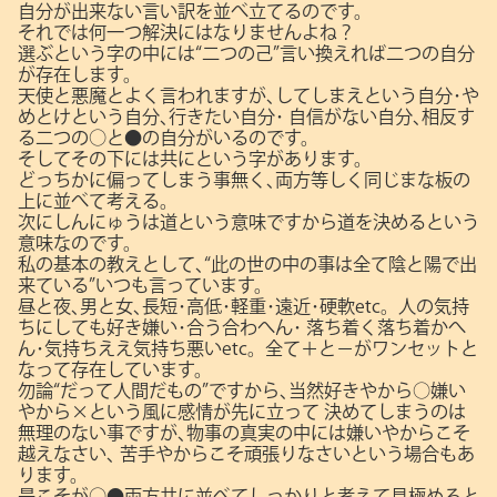
自分が出来ない言い訳を並べ立てるのです。
それでは何一つ解決にはなりませんよね？
選ぶという字の中には“二つの己”言い換えれば二つの自分
が存在します。
天使と悪魔とよく言われますが､してしまえという自分･や
めとけという自分､行きたい自分･
自信がない自分､相反す
る二つの○と●の自分がいるのです。
そしてその下には共にという字があります。
どっちかに偏ってしまう事無く､両方等しく同じまな板の
上に並べて考える。
次にしんにゅうは道という意味ですから道を決めるという
意味なのです。
私の基本の教えとして､“此の世の中の事は全て陰と陽で出
来ている”いつも言っています。
昼と夜､男と女､長短･高低･軽重･遠近･硬軟etc。人の気持
ちにしても好き嫌い･合う合わへん･
落ち着く落ち着かへ
ん･気持ちええ気持ち悪いetc。全て＋と－がワンセットと
なって存在しています。
勿論“だって人間だもの”ですから､当然好きやから○嫌い
やから×という風に感情が先に立って
決めてしまうのは
無理のない事ですが､物事の真実の中には嫌いやからこそ
越えなさい､
苦手やからこそ頑張りなさいという場合もあ
ります。
是こそが○●両方共に並べてしっかりと考えて見極めると