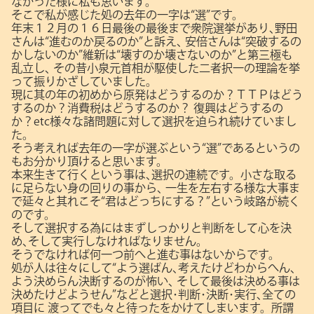
なかった様に私も思います。
そこで私が感じた処の去年の一字は“選”です。
年末１２月の１６日最後の最後まで衆院選挙があり､野田
さんは“進むのか戻るのか”と訴え､
安倍さんは“突破するの
かしないのか”維新は“壊すのか壊さないのか”と第三極も
乱立し､
その昔小泉元首相が駆使した二者択一の理論を挙
って振りかざしていました。
現に其の年の初めから原発はどうするのか？ＴＴＰはどう
するのか？消費税はどうするのか？
復興はどうするの
か？etc様々な諸問題に対して選択を迫られ続けていまし
た。
そう考えれば去年の一字が選ぶという“選”であるというの
もお分かり頂けると思います。
本来生きて行くという事は､選択の連続です。小さな取る
に足らない身の回りの事から､
一生を左右する様な大事ま
で延々と其れこそ“君はどっちにする？”という岐路が続く
のです。
そして選択する為にはまずしっかりと判断をして心を決
め､そして実行しなければなりません。
そうでなければ何一つ前へと進む事はないからです。
処が人は往々にして“よう選ばん､考えたけどわからへん､
よう決めらん決断するのが怖い､
そして最後は決める事は
決めたけどようせん”などと選択･判断･決断･実行､全ての
項目に
渡ってでも々と待ったをかけてしまいます。所謂