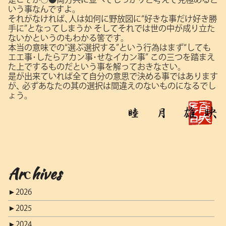
いう事なんですよ。
それがなければ､人は如何に野放図に“好きな事だけ好き勝
手に”となってしまうか
そしてそれでは世の中が成り立た
ないかというのもわかる筈です。
本当の意味での“選ぶ選択する”という行為はまず“しても
エエ事･したらアカン事･せなイカン事”
この三つを踏まえ
た上でするものだという事を解っておきなさい。
是が出来ていれば全て自分の意思で決める事ではあります
が､
必ずあなたの其の選択は間違えのないものになるでし
ょう。
Archives
►
2026
►
2025
►
2024