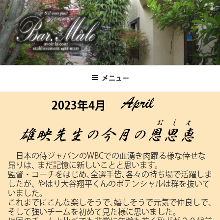
コ
ン
テ
ン
ツ
Bar.Male
へ
ス
メニュー
キ
ッ
2023年4月
プ
日本の侍ジャパンのWBCでの血湧き肉躍る様な倖せな
昂りは､
まだ記憶に新しいことと思います。
監督・コーチをはじめ､全選手皆､各々の持ち場で活躍しま
したが､
やはり大谷翔平くんのポテンシャルは群を抜いて
いました。
これまでにこんな楽しそうで､嬉しそうで元気で仲良しで､
そして強いチームを初めて見た様に思いました。