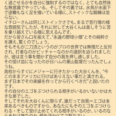
く過ごせるかを自分に強制するのではなく､
とても自然体
な無意識でやっている。そしてその裏では､
水鳥が水面下
で途轍もなく足を掻いている様に､ストイックな鍛錬は怠
らない。
イチローさんは同じストイックさでも､まるで苦行僧の様
な雰囲気でしたが､
それに対して大谷くんは楽しそうに苦
を乗り越えている様に思えるんです。
だから皆さん口を揃えて､“永遠の野球小僧”とその純粋さ
を讃え､驚くのでしょう。
そもそもが二刀流というのがプロの世界では無理だと反対
され､
打者なのかピッチャーなのかの選択を迫られました
が､
彼は言う事を聞かず自分の我を押し通しました。
その受け皿になったのが日ハムの栗山監督だったんでしょ
うね。
高校からすぐにメジャーに行きたかった大谷くんを､
“今
このままアメリカに行けばありえない事だと潰される。
まず日本でその実績を作ってから行くべきだ”と説いたの
です。
その自分のエゴをぶつけられる相手がいるかいないかは大
きな差でした。
そしてそれを大谷くんに限らず､誰だって自我＝エゴは本
来あるべきものですから､
あなたにもそのエゴをぶつけら
れる・そして受け止めてくれる相手がいるのか､
いるのな
らそれは誰なのか､顔を浮かべてご覧なさい。