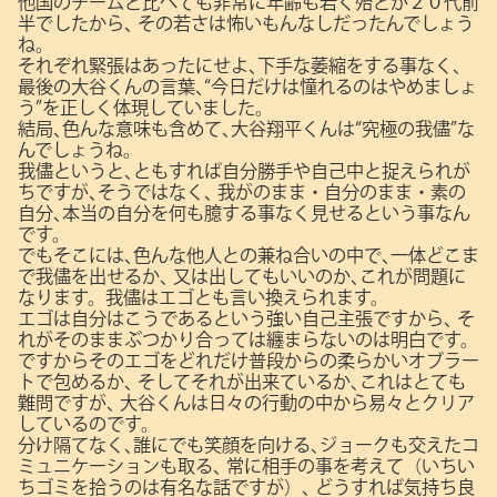
他国のチームと比べても非常に年齢も若く殆どが２０代前
半でしたから､
その若さは怖いもんなしだったんでしょう
ね。
それぞれ緊張はあったにせよ､下手な萎縮をする事なく､
最後の大谷くんの言葉､“今日だけは憧れるのはやめましょ
う”を正しく体現していました。
結局､色んな意味も含めて､大谷翔平くんは“究極の我儘”な
んでしょうね。
我儘というと､ともすれば自分勝手や自己中と捉えられが
ちですが､そうではなく､
我がのまま・自分のまま・素の
自分､本当の自分を何も臆する事なく見せるという事なん
です。
でもそこには､色んな他人との兼ね合いの中で､一体どこま
で我儘を出せるか､
又は出してもいいのか､これが問題に
なります。我儘はエゴとも言い換えられます。
エゴは自分はこうであるという強い自己主張ですから､
そ
れがそのままぶつかり合っては纏まらないのは明白です。
ですからそのエゴをどれだけ普段からの柔らかいオブラー
トで包めるか､
そしてそれが出来ているか､これはとても
難問ですが､
大谷くんは日々の行動の中から易々とクリア
しているのです。
分け隔てなく､誰にでも笑顔を向ける､ジョークも交えたコ
ミュニケーションも取る､
常に相手の事を考えて（いちい
ちゴミを拾うのは有名な話ですが）､
どうすれば気持ち良