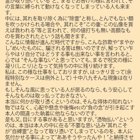
霊が取り憑いている”と､
まるでお告げの様に言われて､そ
の言葉に縛られて動けなくなってしまっている人も来ま
す。
中には､其れを取り除く為に“除霊”と称し､とんでもない額
を吹っかけられる場合や､
其れこそ“この壷･この仏像を買
えば救われる”等と言われて､
何の値打ちも無い高額なも
のを買わされたという話も聞きます。
こんなに情報が進んだ時代ですから､こんな詐欺や“まやか
し”めいたものに､
騙される筈は無いのですが､解ってい乍
らやはり自分ではどうする事も出来ない事を言われると､
心では
“そんな事ない”と思っていても､まるで呪文の様に
凝り(しこり)となって気持ちの中に残り続けます。
私は､この様な仕事をしておりますが､はっきり言って(余
程特別なケースは例外として)
十中八九そんな現象は在り
ません。
もしそんな風に思っている人が居るのなら､もう安心して
そんなものは取っ払っておきなさい。
本当に何かが取り憑くというのは､そんな得体の知れない
物ではなく､
心配や懸念や後悔etcの“負の念”が引き起こす
本人の間違った執着に他ならないのです。
是も又､目にする事があると思いますが､“憑物払い”という
のは､
本当は本人の中に在る“不要な思い込み”其れこそ
が“自縛霊”となって取り憑いてしまっているのを､
本人に
気付かせる事によって“ああそうやったんや！”と納得させ