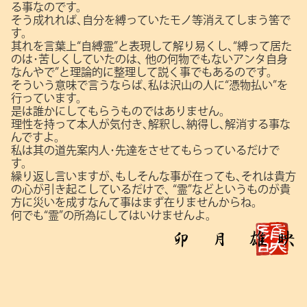
る事なのです。
そう成れれば､自分を縛っていたモノ等消えてしまう筈で
す。
其れを言葉上“自縛霊”と表現して解り易くし､“縛って居た
のは･苦しくしていたのは､
他の何物でもないアンタ自身
なんやで”と理論的に整理して説く事でもあるのです。
そういう意味で言うならば､私は沢山の人に“憑物払い”を
行っています。
是は誰かにしてもらうものではありません。
理性を持って本人が気付き､解釈し､納得し､解消する事な
んですよ。
私は其の道先案内人･先達をさせてもらっているだけで
す。
繰り返し言いますが､もしそんな事が在っても､それは貴方
の心が引き起こしているだけで､
“霊”などというものが貴
方に災いを成すなんて事はまず在りませんからね。
何でも“霊”の所為にしてはいけませんよ。