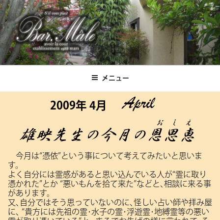
コ
ン
テ
ン
ツ
Bar.Male
へ
ス
メニュー
キ
ッ
2009年 4月
プ
今月は“憑依”という事について考えてみたいと思いま
す。
よく自分には霊感があると思い込んでいる人が“霊に取り
憑かれた”とか
“悪いもんを拾て来た”などと､相談に来る事
があります。
又､自分ではそう思っていないのに､怪しい占い師や拝み屋
に､
“貴方には先祖の霊･水子の霊･浮遊霊･地縛霊等の悪い