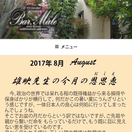
コ
ン
テ
ン
ツ
Bar.Male
へ
ス
メニュー
キ
ッ
2017年 8月
プ
今､政治の世界では呆れる程の既得権益から来る損得や
保身ばかりが横行して､
何だかこの暑い夏にうんざりとい
う感じですが､
一体日本人の良心は何処に行ってしまった
んでしょうね。
そこでお盆の月だからという訳ではないですが､ご先祖や
親から繋いだ命を
もらっているだけで､もう既に目に見え
ない恩を受けているのです。