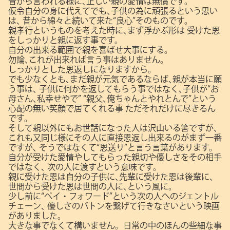
昔から言われる様に､正しい親の愛情は無償です。
仮令自分の身に代えてでも､子供の為に頑張るという思い
は､
昔から綿々と続いて来た“良心”そのものです。
親孝行というものを考えた時に､まず浮かぶ形は
受けた恩
をしっかりと親に返す事です。
自分の出来る範囲で親を喜ばせ大事にする。
勿論､これが出来れば言う事はありません。
しっかりとした恩返しになりますから。
でも少なくとも､まだ親が元気であるならば､親が本当に願
う事は､
子供に何かを返してもらう事ではなく､子供が“お
母さん､私幸せやで”
“親父､俺ちゃんとやれとんで”という
心配の無い笑顔で居てくれる事
ただそれだけに尽きるん
です。
そして親以外にもお世話になった人は沢山いる筈ですが､
これも又同じ様にその人に直接恩返し出来るのがまず一番
ですが､
そうではなくて“恩送り”と言う言葉があります。
自分が受けた愛情やしてもらった親切や優しさをその相手
ではなく､
次の人に渡すという意味です。
親に受けた恩は自分の子供に､先輩に受けた恩は後輩に､
世間から受けた恩は世間の人に､という風に。
少し前に“ペイ・フォワード”という次の人へのジェントル
チェーン､
優しさのバトンを繋げて行きなさいという映画
がありました。
大きな事でなくて構いません。日常の中のほんの些細な事