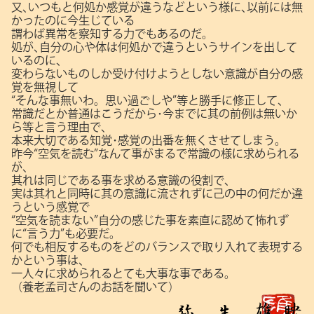
又､いつもと何処か感覚が違うなどという様に､以前には無
かったのに今生じている
謂わば異常を察知する力でもあるのだ。
処が､自分の心や体は何処かで違うというサインを出して
いるのに､
変わらないものしか受け付けようとしない意識が自分の感
覚を無視して
“そんな事無いわ。思い過ごしや”等と勝手に修正して､
常識だとか普通はこうだから･今までに其の前例は無いか
ら等と言う理由で､
本来大切である知覚･感覚の出番を無くさせてしまう。
昨今“空気を読む”なんて事がまるで常識の様に求められる
が､
其れは同じである事を求める意識の役割で､
実は其れと同時に其の意識に流されずに己の中の何だか違
うという感覚で
“空気を読まない”自分の感じた事を素直に認めて怖れず
に“言う力”も必要だ。
何でも相反するものをどのバランスで取り入れて表現する
かという事は､
一人々に求められるとても大事な事である。
（養老孟司さんのお話を聞いて）