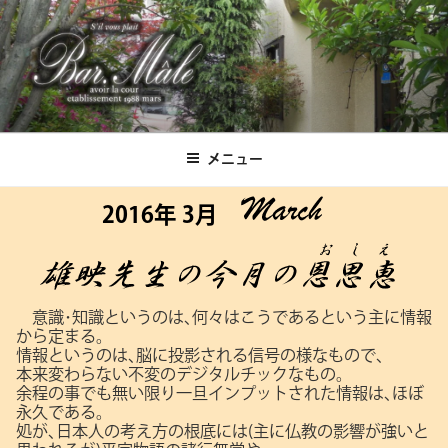
コ
ン
テ
ン
ツ
Bar.Male
へ
ス
メニュー
キ
ッ
2016年 3月
プ
意識･知識というのは､何々はこうであるという主に情報
から定まる。
情報というのは､脳に投影される信号の様なもので､
本来変わらない不変のデジタルチックなもの。
余程の事でも無い限り一旦インプットされた情報は､ほぼ
永久である。
処が､日本人の考え方の根底には(主に仏教の影響が強いと