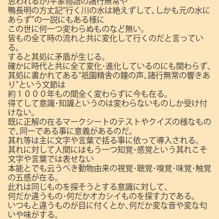
思われるが)平家物語の諸行無常や
鴨長明の方丈記“行く川の水は絶えずして､しかも元の水に
あらず”の一説にもある様に
この世に何一つ変わらぬものなど無い。
皆もの全て時の流れと共に変化して行くのだと言ってい
る。
すると其処に矛盾が生じる。
確かに時代と共に全て変化･進化しているのにも関わらず､
其処に書かれてある“祇園精舎の鐘の声､諸行無常の響きあ
り”という文節は
約１０００年もの間全く変わらずに今も在る。
得てして意識･知識というのは変わらないものしか受け付
けない。
既に正解の在るマークシートのテストやクイズの様なもの
で､同一である事に意義があるのだ。
其れ等は主に文字や言葉で括る事に依って導入される。
其れに対して人間にはもう一つ知覚･感覚という其れこそ
文字や言葉では表せない
本能とでも云うべき動物由来の視覚･聴覚･嗅覚･味覚･触覚
の五感が在る。
此れは同じものを探そうとする意識に対して､
何だか違うもの･何だかオカシイものを探す力である。
いつもと違うものが目に付くとか､何だか変な音や変な匂
いや味がする。