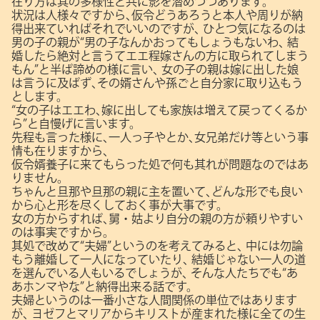
在り方は其の多様性と共に影を潜めつつあります。
状況は人様々ですから､仮令どうあろうと本人や周りが納
得出来ていればそれでいいのですが､
ひとつ気になるのは
男の子の親が“男の子なんかおってもしょうもないわ､
結
婚したら絶対と言うてエエ程嫁さんの方に取られてしまう
もん”と半ば諦めの様に言い､
女の子の親は嫁に出した娘
は言うに及ばず､その婿さんや孫ごと自分家に取り込もう
とします。
“女の子はエエわ､嫁に出しても家族は増えて戻ってくるか
ら”と自慢げに言います。
先程も言った様に､一人っ子やとか､女兄弟だけ等という事
情も在りますから､
仮令婿養子に来てもらった処で何も其れが問題なのではあ
りません。
ちゃんと旦那や旦那の親に主を置いて､どんな形でも良い
から心と形を尽くしておく事が大事です。
女の方からすれば､舅・姑より自分の親の方が頼りやすい
のは事実ですから。
其処で改めて“夫婦”というのを考えてみると､
中には勿論
もう離婚して一人になっていたり､
結婚じゃない一人の道
を選んでいる人もいるでしょうが､
そんな人たちでも“あ
あホンマやな”と納得出来る話です。
夫婦というのは一番小さな人間関係の単位ではあります
が､
ヨゼフとマリアからキリストが産まれた様に全ての生