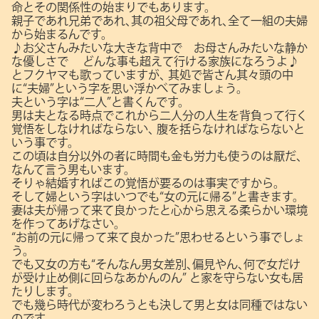
命とその関係性の始まりでもあります。
親子であれ兄弟であれ､其の祖父母であれ､全て一組の夫婦
から始まるんです。
♪お父さんみたいな大きな背中で お母さんみたいな静か
な優しさで
どんな事も超えて行ける家族になろうよ♪
とフクヤマも歌っていますが､
其処で皆さん其々頭の中
に“夫婦”という字を思い浮かべてみましょう。
夫という字は“二人”と書くんです。
男は夫となる時点でこれから二人分の人生を背負って行く
覚悟をしなければならない､
腹を括らなければならないと
いう事です。
この頃は自分以外の者に時間も金も労力も使うのは厭だ､
なんて言う男もいます。
そりゃ結婚すればこの覚悟が要るのは事実ですから。
そして婦という字はいつでも“女の元に帰る”と書きます。
妻は夫が帰って来て良かったと心から思える柔らかい環境
を作ってあげなさい。
“お前の元に帰って来て良かった”思わせるという事でしょ
う。
でも又女の方も“そんなん男女差別､偏見やん､何で女だけ
が受け止め側に回らなあかんのん”
と家を守らない女も居
たりします。
でも幾ら時代が変わろうとも決して男と女は同種ではない
のです。