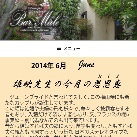
コ
ン
テ
ン
ツ
Bar.Male
へ
ス
メニュー
キ
ッ
2014年 6月
プ
ジューンブライドと言われて久しく､この梅雨時にも新
たなカップルが誕生しています。
この頃は結婚や夫婦の形も様々で､華々しく披露宴をする
者もあり､
入籍だけで済ます者もあり､又､フランスの様に
事実婚・別居婚なんてのも出て来ています。
昔から結婚すれば夫の籍に入り､苗字も変わり､ともすれば
夫の親とも同居するという様な
日本のステレオタイプな