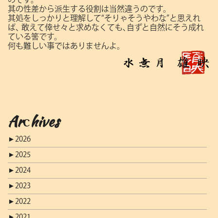
其の性差から派生する役割は当然違うのです。
其処をしっかりと理解して“そりゃそうやわな”と思えれ
ば､
敢えて倖せ々と求めなくても､自ずと自然にそう成れ
ている筈です。
何も難しい事ではありませんよ。
Archives
►
2026
►
2025
►
2024
►
2023
►
2022
►
2021