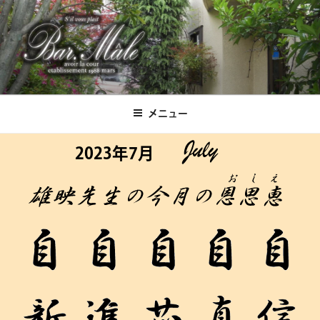
コ
ン
テ
ン
ツ
Bar.Male
へ
ス
メニュー
キ
ッ
2023年7月
プ