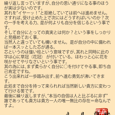
繰り返し言っていますが､自分の思い通りになる事のほう
が実は少ないのです。
其れを“イヤーッ！”と拒絶していては前へは進めません。
さすれば､受け止めた上で次にはどうすればいいのか？次
の一手を考える力､
是が何よりも自分を信じるという事で
す。
そして自分にとっての真実とは何か？という事をしっかり
と見極めておく事。
当然人と違っていても構いません。是が自分の中に備われ
ば一本スッとした芯が通る。
芯というのは強い柱という意味ですが､其れと同時に此の
字は心に草冠（花冠）
が付いている。ほわっと心に花を
咲かせてやりなさいという事です。
其の為には､まず柔らかく自分に○を付けてやる事､即ち自
己肯定ですね。
こう出来れば一歩踏み出す､前へ進む勇気が沸いてきま
す。
此処まで自分を持って来られれば当然新しい貴方に変わっ
て行ける筈です。
最後に繰り返しますが､“本当の自信は人と比ぶるに非ず”
誰であっても貴方は貴方一人の唯一無比の存在＝命なんで
すよ。