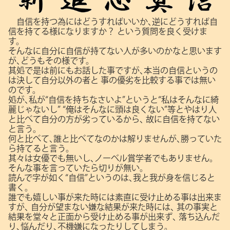
自信を持つ為にはどうすればいいか､逆にどうすれば自
信を持てる様になりますか？
という質問を良く受けま
す。
そんなに自分に自信が持てない人が多いのかなと思います
が､どうもその様です。
其処で是は前にもお話した事ですが､本当の自信というの
は決して自分以外の者と
事の優劣を比較する事では無い
のです。
処が､私が“自信を持ちなさいよ”というと“私はそんなに綺
麗じゃないし”
“俺はそんなに頭は良くない”等とやはり人
と比べて自分の方が劣っているから､
故に自信を持てない
と言う。
何と比べて､誰と比べてなのかは解りませんが､勝っていた
ら持てると言う。
其々は女優でも無いし､ノーベル賞学者でもありません。
そんな事を言っていたら切りが無い。
読んで字が如く“自信”というのは､我と我が身を信じると
書く。
誰でも嬉しい事が来た時には素直に受け止める事は出来ま
すが､
自分が望まない嫌な結果が来た時には､
其の事実と
結果を堂々と正面から受け止める事が出来ず､
落ち込んだ
り､悩んだり､不機嫌になったりしてしまう。