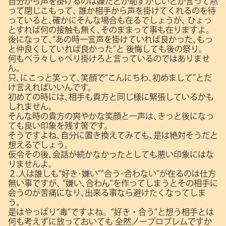
自分から声を掛けるのは嫌だとか恥ずかしいとか言って黙
って閉じこもって､
誰か相手から声を掛けてくれるのを待
っていると､確かにそんな場合も在るでしょうが､
ひょっ
とすれば何の接触も無く､そのままって事も在りますよ。
後になって､“あの時一言声を掛けていれば良かった､もっ
と仲良くしていれば良かった”と
後悔しても後の祭り。
何もベラ々しゃべり掛けろと言っているのではありませ
ん。
只､にこっと笑って､笑顔で“こんにちわ､初めまして”とだ
け言えればいいんです。
初めての時には､相手も貴方と同じ様に緊張しているかも
しれません。
そんな時の貴方の爽やかな笑顔と一声は､きっと後になっ
ても良い印象を残す筈です。
そうですよね､自分に置き換えてみても､是は絶対そうだと
想えるでしょう。
仮令その後､会話が続かなかったとしても悪い印象にはな
りませんよ。
２.人は誰しも“好き･嫌い”“合う･合わない”が在るのは仕方
無い事ですが､
“嫌い､合わん”を作ってしまうとその相手に
会うのが苦痛になり､出来る事なら避けたくなってしま
う。
是はやっぱり“毒”ですよね。“好き・合う”と想う相手とは
何も考えずに放っておいても
全然ノープロブレムですか