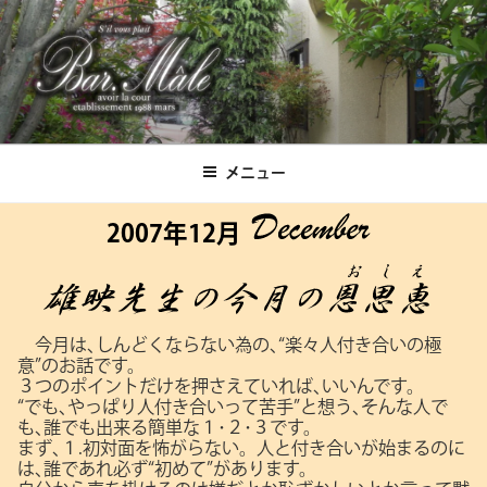
コ
ン
テ
ン
ツ
Bar.Male
へ
ス
メニュー
キ
ッ
2007年12月
プ
今月は､しんどくならない為の､“楽々人付き合いの極
意”のお話です。
３つのポイントだけを押さえていれば､いいんです。
“でも､やっぱり人付き合いって苦手”と想う､そんな人で
も､誰でも出来る簡単な１･２･３です。
まず､１.初対面を怖がらない。人と付き合いが始まるのに
は､誰であれ必ず“初めて”があります。