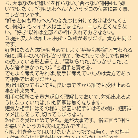
ら､大事なのは“嫌い”を作らない､“合わない”相手は､“嫌
い”ではなく､
“何も思わへん”というゼロの位置に置く事､
コレがコツです。
“好きと何も思わへん”のふたつに分けておけば少なくと
も､何処にもマイナスは生じません。
＝しんどくならな
い。“好き”以外は全部この枠に入れておきなさい。
３.是も又､人は誰しも長所・短所があります。貴方も同じ
です。
好きになると(友達も含めて)､よく“痘痕も笑窪”と言われる
様に､勝手にいい所ばかり見て､
後になって少しでも自分
の想っている形と違うと､
“裏切られた､がっかりした､こ
んな筈や無かったのに”と相手を責める。
でもよく考えてみれば､勝手に考えていたのは貴方であっ
て相手ではありません。
長所は放っておいても､良い事ですから誰でも受け止める
事が出来ます。
相手の短所こそ貴方が良く理解しておいて､対処出来るよ
うになっていれば､何も問題は無くなります。
短気な相手にはその様に､愚図い相手にはその様に､短所に
ダメ出しをして､切ってしまわない。
短所こそ受け止めてやる。是が大事です。俗に言う“相性
が悪い”というのも実は是なんですよ。
何も､付き合ってはいけないという訳では無く､
その相手
と付き合うには頭を使いなさいというだけの話です。