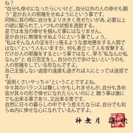
ね？
“自分も倖せになったらいいけど､自分以外の人の倖せも願
う”
是がお人の邪魔をせぬようにという事です。
同時に其の時に自分をより大きく見せたいが為､必要以上
の欲に駆られて､いつもの状態を逸脱する。
是では本当の倖せを掴んだ事にはなりません。
是が自分に無理をせぬようにという事でしょう。
“私はそんな人の足を引っ張るような意地悪をする人間で
はない”という人もいますが､
何も表立って人を攻撃する
だけが人の邪魔をするという事ではなく､寧ろ“私なんか私
なんか”と
自己否定をし､自分の力で歩けないというのも
人の邪魔をしている形なんですよ。
自己主張しない過度の遠慮も過ぎれば人にとっては迷惑で
す。
“面倒くさいやっちゃ”ということですよね。
中々其のバランスは難しいかもしれませんが､自分も含め
皆が其々の形で倖せになれたらいいのにと
願う事は誰に
でも出来る事であり､又出来る筈です。
自然に日々の暮らしの中でそう思えたならば､自分でも知
らぬ内に倖せな心になれているんですよ。