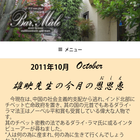
コ
ン
テ
ン
ツ
Bar.Male
へ
ス
メニュー
キ
ッ
2011年10月
プ
今現在は､中国の社会主義的支配から逃れ､インド北部に
チベット亡命政府を置き､
其の国の元首でもあるダライ･
ラマ法王はノーベル平和賞も受賞している偉大な人物で
す。
其のチベット密教の法であるダライ･ラマ氏に或るインタ
ビューアーが尋ねました。
“人は何の為に産まれ､何の為に生きて行くんでしょう