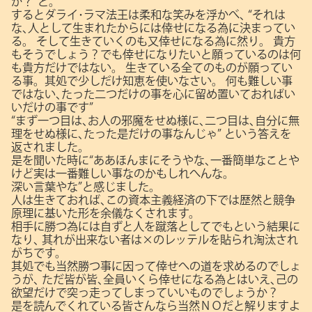
か？”と。
するとダライ･ラマ法王は柔和な笑みを浮かべ､
“それは
な､人として生まれたからには倖せになる為に決まってい
る。
そして生きていくのも又倖せになる為に然り。
貴方
もそうでしょう？でも倖せになりたいと願っているのは何
も貴方だけではない。
生きている全てのものが願ってい
る事。其処で少しだけ知恵を使いなさい。
何も難しい事
ではない､たった二つだけの事を心に留め置いておればい
いだけの事です”
“まず一つ目は､お人の邪魔をせぬ様に､二つ目は､自分に無
理をせぬ様に､たった是だけの事なんじゃ”
という答えを
返されました。
是を聞いた時に“ああほんまにそうやな､一番簡単なことや
けど実は一番難しい事なのかもしれへんな。
深い言葉やな”と感じました。
人は生きておれば､この資本主義経済の下では歴然と競争
原理に基いた形を余儀なくされます。
相手に勝つ為には自ずと人を蹴落としてでもという結果に
なり､
其れが出来ない者は×のレッテルを貼られ淘汰され
がちです。
其処でも当然勝つ事に因って倖せへの道を求めるのでしょ
うが､
ただ皆が皆､全員いくら倖せになる為とはいえ､己の
欲望だけで突っ走ってしまっていいものでしょうか？
是を読んでくれている皆さんなら当然ＮＯだと解りますよ