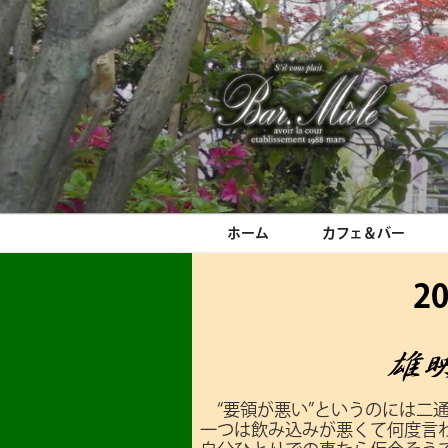
コ
ン
テ
ン
ツ
へ
ス
Bar.Male
キ
ッ
プ
ホーム
カフェ＆バー
2
“要領が悪い”というのには二
一つは飲み込みが悪くて何度言