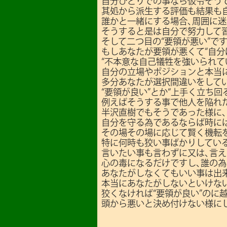
自分ひとりでの事なら仮令そう
其処から派生する評価も結果も
誰かと一緒にする場合､周囲に
そうすると是は自分で努力して
そして二つ目の“要領が悪い”です
もしあなたが要領が悪くて“自分
“不本意な自己犠牲を強いられて
自分の立場やポジションと本当
多分あなたが選択間違いをして
“要領が良い”とか“上手く立ち
例えばそうする事で他人を陥れた
半沢直樹でもそうであった様に､
自分を守る為であるならば時に
その場その場に応じて賢く機転
特に何時も狡い事ばかりしてい
言いたい事も言わずに又は､言
心の毒になるだけですし､誰の
あなたがしなくてもいい事は出
本当にあなたがしないといけな
狡くなければ“要領が良い”のに
頭から悪いと決め付けない様に