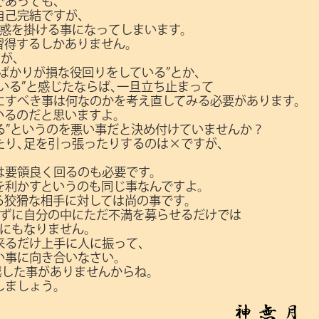
であっても､
自己完結ですが､
迷惑を掛ける事になってしまいます。
習得するしかありません。
が､
ばかりが損な役回りをしている”とか､
いる”と感じたならば､一旦立ち止まって
にすべき事は何なのかを考え直してみる必要があります。
いるのだと思いますよ。
回る”というのを悪い事だと決め付けていませんか？
り､足を引っ張ったりするのは×ですが､
は要領良く回るのも必要です。
を利かすというのも同じ事なんですよ。
る狡猾な相手に対しては尚の事です。
えずに自分の中にただ不満を募らせるだけでは
為にもなりません。
来るだけ上手に人に振って､
い事に向き合いなさい。
越した事がありませんからね。
しましょう。