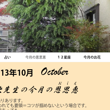
占い
今月の恩思恵
１２星座
今月のお花
013年10月
通りあります。
われても要領＝コツが掴めないという場合です。