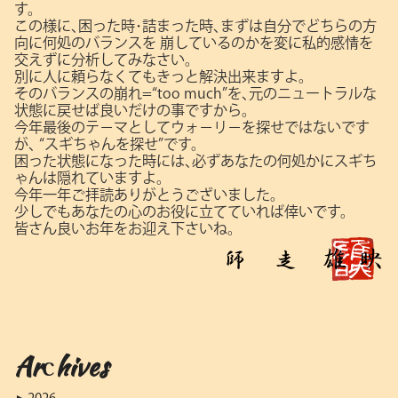
す。
この様に､困った時･詰まった時､まずは自分でどちらの方
向に何処のバランスを
崩しているのかを変に私的感情を
交えずに分析してみなさい。
別に人に頼らなくてもきっと解決出来ますよ。
そのバランスの崩れ=“too much”を､元のニュートラルな
状態に戻せば良いだけの事ですから。
今年最後のテ－マとしてウォ－リ－を探せではないです
が､
“スギちゃんを探せ”です。
困った状態になった時には､必ずあなたの何処かにスギち
ゃんは隠れていますよ。
今年一年ご拝読ありがとうございました。
少しでもあなたの心のお役に立てていれば倖いです。
皆さん良いお年をお迎え下さいね。
Archives