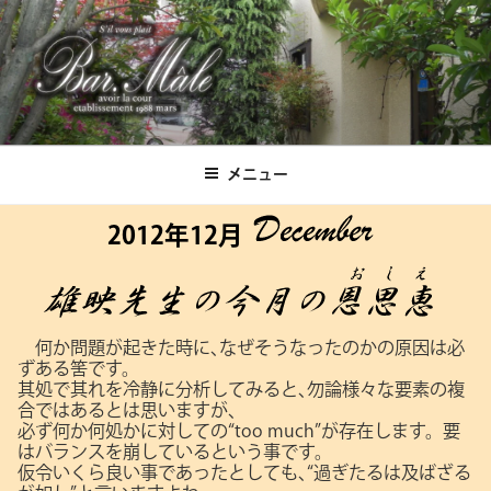
コ
ン
テ
ン
ツ
Bar.Male
へ
ス
メニュー
キ
ッ
2012年12月
プ
何か問題が起きた時に､なぜそうなったのかの原因は必
ずある筈です。
其処で其れを冷静に分析してみると､勿論様々な要素の複
合ではあるとは思いますが､
必ず何か何処かに対しての“too much”が存在します。要
はバランスを崩しているという事です。
仮令いくら良い事であったとしても､“過ぎたるは及ばざる