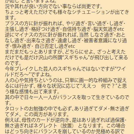
が如し”と言いますよね。
況や其れが良い方向でない事ならば尚更です。
ちょっと考えただけでも様々なシチュエ－ションが出てき
ます。
プラスの方に針が振れれば､
やり過ぎ･言い過ぎ･し過ぎ･
主張し過ぎ･格好つけ過ぎ･自信持ち過ぎ･脳天気過ぎetc
逆にマイナスの方に針が振れれば､当然
しなさ過ぎ･おと
なし過ぎ･出来なさ過ぎ･遠慮し過ぎ･被害者意識になり過
ぎ･恨み過ぎ･
自己否定し過ぎetc
まだまだもっとありますが､どちらにせよ､
ざっと考えた
だけでも是だけ沢山の所謂“スギちゃん”が飛び出して来る
のです。
今年ブレイクした芸人のスギちゃんではないですが“ワイ
ルドだろ～”ですよね。
人の心や気持ちというのは､只単に画一的な枠組みで捉え
るには行かず､
様々な状況に応じて“ええっ 何で？”と思
う様な感情も出て来ます。
其の中で日々一人一人がバランスを取って生きているので
す。
タロットのお勉強の中でも必ず､あり過ぎてダメ･無さ過ぎ
てダメ。この両方があります。
例えば､母性のカードが逆向き､是はあり過ぎれば過保護･
無さ過ぎればネグレクト（放置）
となります。この場合
はどっち向きにバランスを崩しているのか見極める訳で