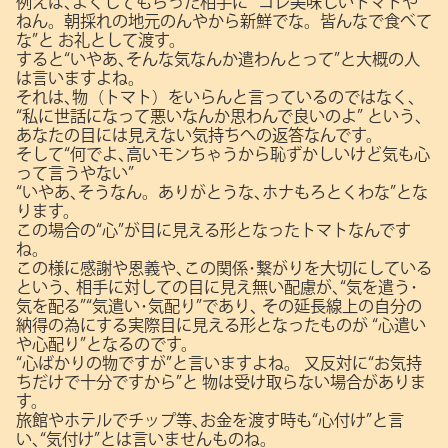
例えば､よくしてもらった相手に
“コレ美味しいトマトや
ねん。朝採れの地元のんやから新鮮でな。皆んなで食べて
な”と
お礼として渡す。
すると“いやあ､そんな気なんか遣わんとって”と大概の人
は言いますよね。
それは､物（トマト）をいらんと言っているのではなく､
“私に世話になって悪いなんか思わんで良いのよ”
という､
あなたの目には見えない気持ちへの返答なんです。
そして“何でよ､高いモンちゃうから恥ずかしいけど気も心
って言うやない”
“いやあ､そうなん。ありがとうな､ホナもろとくわな”とな
ります。
この場合の“心”が目に見える形となったトマトなんです
ね。
この様に感謝や恩義や､この関係･繋がりを大切にしている
という､
相手に対しての目に見え無い配慮が､“気を遣う･
気を配る”“気遣い･気配り”であり､
その延長線上の自分の
納得の為にする実際目に見える形となったものが
“心遣い
や心配り”となるのです。
“心ばかりの物ですが”と言いますよね。
又反対に“お気持
ちだけで十分ですから”と
物は受け取らない場合がありま
す。
旅館やホテルでチップ等､お金を渡す時も“心付け”と言
い､“気付け”とは言いませんものね。