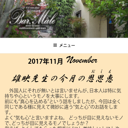
コ
ン
テ
ン
ツ
Bar.Male
へ
ス
メニュー
キ
ッ
2017年11月
プ
外国人にそれが無いとは言いませんが､日本人は特に気
持ちや心というモノを大事にします。
前にも“真心を込める”という話をしましたが､
今回は全く
同じである様に見えて微妙に違う“気と心”のお話をしま
す。
よく“気も心”と言いますよね。
どっちが目に見えないモノ
で､どっちが目に見えるモノでしょうか？