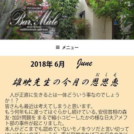
コ
ン
テ
ン
ツ
Bar.Male
へ
ス
メニュー
キ
ッ
2018年 6月
プ
人が正直に生きるとは一体どういう事なのでしょう
か！？
皆さんも最近は考えてしまうと思います。
もう何年もに渡ってはぐらかし続けている､安倍首相の森
友･加計問題を
まるで縮小コピーしたかの様な日大アメフ
ト部の事件が起こりました。
本人がどこまでも認めていないモノをウソだと言い切って