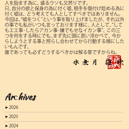
人を励ます為に､
盛るウソも又然りです。
只､自分の欲と保身の為に付く嘘､相手を傷付け貶める為に
付く嘘は､
どう考えても人としてすべきではありません。
今回は､“嘘をつく”という事を取り上げましたが､
それ以外
の事でも私がいつも言っております様に､
人として､“して
もエエ事･したらアカン事･嫌でもせなイカン事”､
この三
つを何をする時にでも､まず先に頭に思い浮かべて､
今か
らしようとする事と照らし合わせてから行動する様にした
いもんです。
誰であっても必ずどうするべきかは解る筈ですからね。
Archives
►
2026
►
2025
►
2024