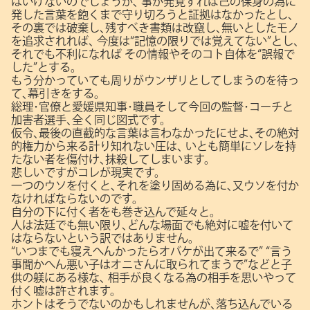
はいけないのでしょうが､
事が発覚すれば己の保身の為に
発した言葉を飽くまで守り切ろうと証拠はなかったとし､
その裏では破棄し､残すべき書類は改竄し､無いとしたモノ
を追求されれば､
今度は“記憶の限りでは覚えてない”とし､
それでも不利になれば
その情報やそのコト自体を“誤報で
した”とする。
もう分かっていても周りがウンザリとしてしまうのを待っ
て､幕引きをする。
総理･官僚と愛媛県知事･職員そして今回の監督･コーチと
加害者選手､全く同じ図式です。
仮令､最後の直截的な言葉は言わなかったにせよ､その絶対
的権力から来る計り知れない圧は､
いとも簡単にソレを持
たない者を傷付け､抹殺してしまいます。
悲しいですがコレが現実です。
一つのウソを付くと､それを塗り固める為に､又ウソを付か
なければならないのです。
自分の下に付く者をも巻き込んで延々と。
人は法廷でも無い限り､どんな場面でも絶対に嘘を付いて
はならないという訳ではありません。
“いつまでも寝えへんかったらオバケが出て来るで”
“言う
事聞かへん悪い子はオニさんに取られてまうで”などと子
供の躾にある様な､
相手が良くなる為の相手を思いやって
付く嘘は許されます。
ホントはそうでないのかもしれませんが､落ち込んでいる