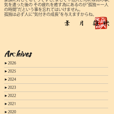
気を遣った後の
その疲れを癒す為にあるのが“孤独＝一人
の時間”だという事を忘れてはいけません。
孤独は必ず人に“気付きの成長”を与えますからね。
Archives
►
2026
►
2025
►
2024
►
2023
►
2022
►
2021
►
2020