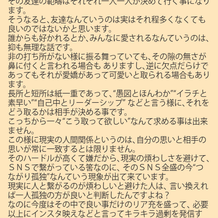
その友達の範疇はそれぞれ一人一人が決めて行く事になり
ます。
そうなると､友達なんていうのは実はそれ程多くなくても
良いのではないかと思います。
誰からも好かれるとか､みんなに愛されるなんていうのは､
抑も無理な話です。
非の打ち所がない様に振る舞っていても､その隙の無さが
鼻に付くと言われる場合も
ありますし､逆に欠点だらけで
あってもそれが愛嬌があって可愛いと取られる場合もあり
ます。
長所と短所は紙一重であって､“愚図とほんわか”“イラチと
素早い”“自己中とリーダーシップ”
などと言う様に､それを
どう取るかは相手が決める事です。
こっちから一々“こう取って欲しい”なんて求める事は出来
ません。
この様に現実の人間関係というのは､自分の思いと相手の
思いが常に一致するとは限りません。
そのハードルが高くて嫌だから､現実の煩わしさを避けて､
ＳＮＳで繋がっている筈なのに､
そのＳＮＳ全盛の今“つ
ながり孤独”なんていう現象が出て来ています。
現実に人と繋がるのが煩わしいと避けた人は､
言い換えれ
ば一人孤独の方が良いと判断したんですよね？
なのに今度はその中で良い事だけのリア充を盛って､
必要
以上にインスタ映えなどと言ってキラキラ過剰を発信す