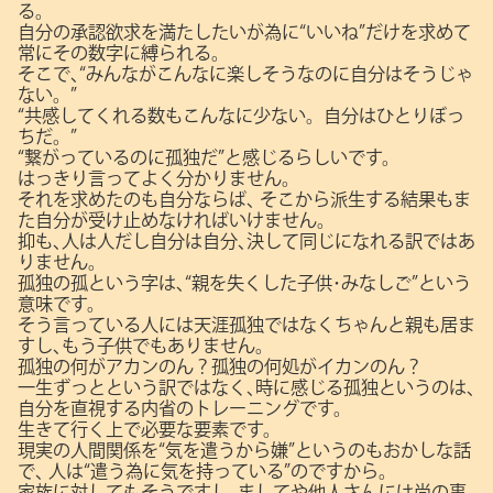
る。
自分の承認欲求を満たしたいが為に“いいね”だけを求めて
常にその数字に縛られる。
そこで､“みんながこんなに楽しそうなのに自分はそうじゃ
ない。”
“共感してくれる数もこんなに少ない。自分はひとりぼっ
ちだ。”
“繋がっているのに孤独だ”と感じるらしいです。
はっきり言ってよく分かりません。
それを求めたのも自分ならば､
そこから派生する結果もま
た自分が受け止めなければいけません。
抑も､人は人だし自分は自分､決して同じになれる訳ではあ
りません。
孤独の孤という字は､“親を失くした子供･みなしご”という
意味です。
そう言っている人には天涯孤独ではなくちゃんと親も居ま
すし､もう子供でもありません。
孤独の何がアカンのん？孤独の何処がイカンのん？
一生ずっとという訳ではなく､時に感じる孤独というのは､
自分を直視する内省のトレーニングです。
生きて行く上で必要な要素です。
現実の人間関係を“気を遣うから嫌”というのもおかしな話
で､
人は“遣う為に気を持っている”のですから。
家族に対してもそうですし､ましてや他人さんには尚の事､