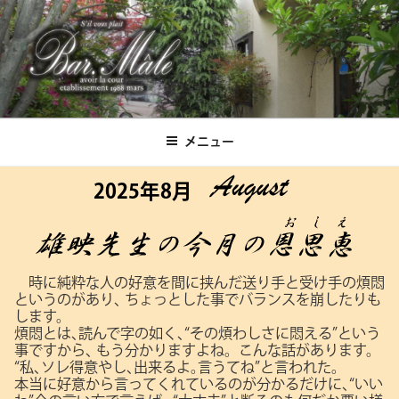
コ
ン
テ
ン
ツ
Bar.Male
へ
ス
メニュー
キ
ッ
2025年8月
プ
時に純粋な人の好意を間に挟んだ送り手と受け手の煩悶
というのがあり､
ちょっとした事でバランスを崩したりも
します。
煩悶とは､読んで字の如く､“その煩わしさに悶える”という
事ですから､
もう分かりますよね。こんな話があります。
“私､ソレ得意やし､出来るよ｡言うてね”と言われた。
本当に好意から言ってくれているのが分かるだけに､“いい