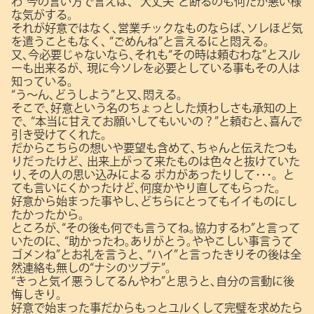
わ”今の言い方で言えば､
“大丈夫”と断るのも何だか悪い様
な気がする。
それが好意ではなく､営業チックなものならば､ソレほど気
を遣うこともなく､
“ごめんね”と言えるにと悶える。
又､今必要じゃないなら､それも“その時は頼むわな”とスル
ーも出来るが､
現に今ソレを必要としている事もその人は
知っている。
“う〜ん､どうしよう”と又､悶える。
そこで､好意という名のちょっとした煩わしさも承知の上
で､
“本当に甘えてお願いしてもいいの？”と頼むと､喜んで
引き受けてくれた。
だからこちらの想いや要望も含めて､ちゃんと伝えたつも
りだったけど､
出来上がって来たものは色々と抜けていた
り､その人の思い込みによる
ポカがあったりして･･･。と
ても言いにくかったけど､何度かやり直してもらった。
好意から始まった事やし､どちらにとってもイイものにし
たかったから。
ところが､“その後も何でも言うてね｡協力するわ”と言って
いたのに､
“助かったわ｡ありがとう｡ややこしい事言うて
ゴメンね”とお礼を言うと､
“ハイ”と言ったきりその後は全
然連絡も無しの“ナシのツブテ”。
“きっと気イ悪うしてるんやわ”と思うと､自分の言動に後
悔しきり。
好意で始まった事だからもっとユルくして完璧を求めたら