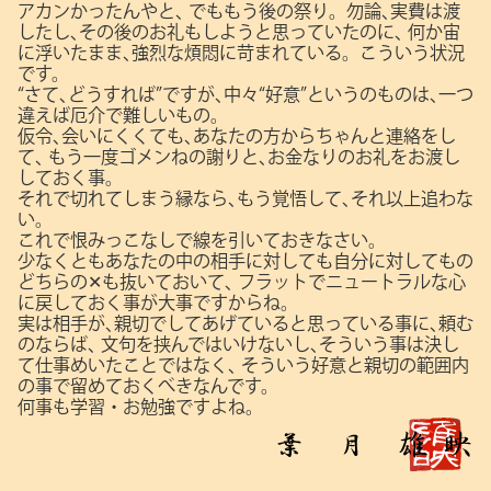
アカンかったんやと､
でももう後の祭り。勿論､実費は渡
したし､その後のお礼もしようと思っていたのに､
何か宙
に浮いたまま､強烈な煩悶に苛まれている。こういう状況
です。
“さて､どうすれば”ですが､中々“好意”というのものは､一つ
違えば厄介で難しいもの。
仮令､会いにくくても､あなたの方からちゃんと連絡をし
て､
もう一度ゴメンねの謝りと､お金なりのお礼をお渡し
しておく事。
それで切れてしまう縁なら､もう覚悟して､それ以上追わな
い。
これで恨みっこなしで線を引いておきなさい。
少なくともあなたの中の相手に対しても自分に対してもの
どちらの✕も抜いておいて､
フラットでニュートラルな心
に戻しておく事が大事ですからね。
実は相手が､親切でしてあげていると思っている事に､頼む
のならば､
文句を挟んではいけないし､そういう事は決し
て仕事めいたことではなく､
そういう好意と親切の範囲内
の事で留めておくべきなんです。
何事も学習・お勉強ですよね。