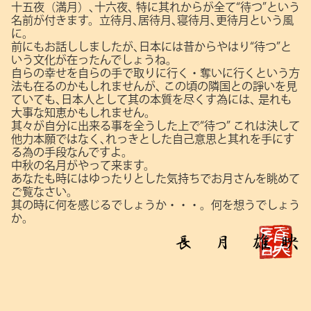
十五夜（満月）､十六夜､
特に其れからが全て“待つ”という
名前が付きます。立待月､居待月､寝待月､更待月という風
に。
前にもお話ししましたが､日本には昔からやはり“待つ”と
いう文化が在ったんでしょうね。
自らの幸せを自らの手で取りに行く・奪いに行くという方
法も在るのかもしれませんが､
この頃の隣国との諍いを見
ていても､日本人として其の本質を尽くす為には､
是れも
大事な知恵かもしれません。
其々が自分に出来る事を全うした上で“待つ”
これは決して
他力本願ではなく､れっきとした自己意思と其れを手にす
る為の手段なんですよ。
中秋の名月がやって来ます。
あなたも時にはゆったりとした気持ちでお月さんを眺めて
ご覧なさい。
其の時に何を感じるでしょうか・・・。何を想うでしょう
か。