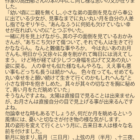
作家の高田郁さんの本の中にこ同じ様な思いの文が在りま
した。
「幼い頃に二親を無くし､小さな弟の面倒を見ながら奉公
に出ている少女が､
見事なまでに丸い丸い月を自分の人差
し指でなぞり乍ら､
“あんなふうに何処も欠けていない幸
せが在ればいいのに”とつぶやいた。
一緒に月を見上げながら､其の子の面倒を見ているおかみ
さんが､
“あちこち欠けて傷ついて､それでも人は生きて行
かなならん。なんと難儀な事やろか。
今は丸いあのお月
さんも､明日から又徐々に身を削がれて晦日には消えてし
まう。
けど時が経てば少しづつ身幅を広げて又あの丸い
姿に戻る。
人の幸せも似た様なもんやろな。ええ事も悪
い事もどっちも長うは続かへん。
色々在っても､せめても
丸い幸せをと願い続けて生きて行くのかもしれへんな”と
小さな背中を抱きしめた。其々が其々の切なさを胸に秘め
て､青い月をただ眺めていた」
そうなんですよね。太陽は直接目で見ることは出来ません
が､
お月さんは直接自分の目で見上げる事が出来るんです
よね。
勿論幸せな時もあるでしょうが､何だか月を眺めるという
風情には､
憂いと切なさが付き物の様な気がします。
其の姿形を変えて行くという月に､古来日本人は様々な名
前を付けました。
新月に始まり､眉月（三日月）､上弦の月（半月）､十三夜､