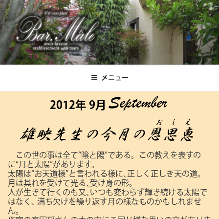
コ
ン
テ
ン
ツ
Bar.Male
へ
ス
メニュー
キ
ッ
2012年 9月
プ
この世の事は全て“陰と陽”である。この教えを表すの
に“月と太陽”があります。
太陽は“お天道様”と言われる様に､正しく正しき天の道。
月は其れを受けて光る､受け身の形。
人が生きて行くのも又､いつも変わらず輝き続ける太陽で
はなく､
満ち欠けを繰り返す月の様なものかもしれませ
ん。