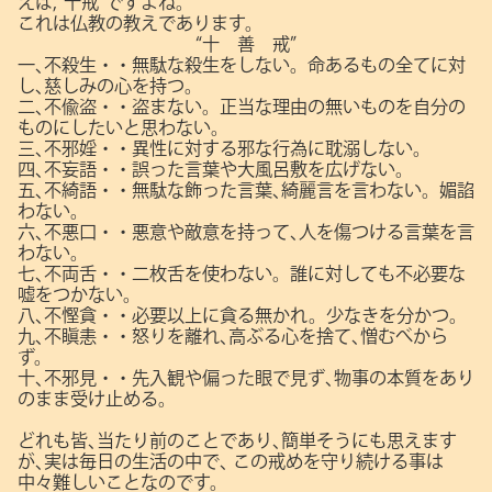
えば,“十戒”ですよね。
これは仏教の教えであります。
“十 善 戒”
一､不殺生・・無駄な殺生をしない。命あるもの全てに対
し､慈しみの心を持つ。
二､不偸盗・・盗まない。正当な理由の無いものを自分の
ものにしたいと思わない。
三､不邪婬・・異性に対する邪な行為に耽溺しない。
四､不妄語・・誤った言葉や大風呂敷を広げない。
五､不綺語・・無駄な飾った言葉､綺麗言を言わない。媚諂
わない。
六､不悪口・・悪意や敵意を持って､人を傷つける言葉を言
わない。
七､不両舌・・二枚舌を使わない。誰に対しても不必要な
嘘をつかない。
八､不慳貪・・必要以上に貪る無かれ。少なきを分かつ。
九､不瞋恚・・怒りを離れ､高ぶる心を捨て､憎むべから
ず。
十､不邪見・・先入観や偏った眼で見ず､物事の本質をあり
のまま受け止める。
どれも皆､当たり前のことであり､簡単そうにも思えます
が､実は毎日の生活の中で､
この戒めを守り続ける事は
中々難しいことなのです。