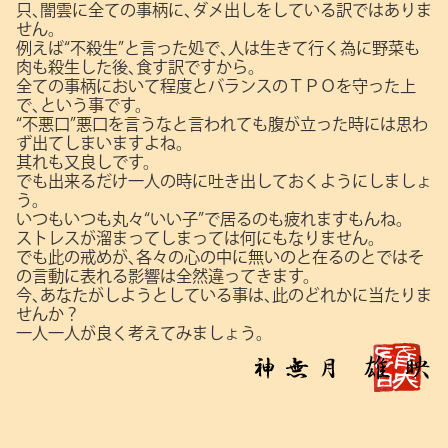
只､闇雲に全ての事柄に､ダメ出しをしている訳ではありま
せん。
例えば“不殺生”と言った処で､人は生きて行く為に野菜も
肉も殺生した後､食す訳ですから。
全ての事柄において程度とバランスのＴＰＯを守った上
で､という事です。
“不悪口”悪口を言うなと言われても腹が立った時には思わ
ず出てしまいますよね。
其れも又良しです。
でも出来るだけ一人の時に吐き出しておくようにしましょ
う。
いつもいつも丸々“いい子”で居るのも疲れますもんね。
ストレスが溜まってしまっては何にもなりません。
でも此の戒めが､各々の心の中に無いのと在るのとではそ
の言動に表れる影響は全然違ってきます。
今､あなたがしようとしている事は､此のどれかに当たりま
せんか？
一人一人が良く考えてみましょう。