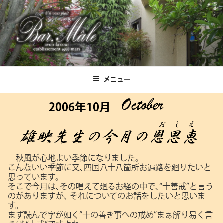
コ
ン
テ
ン
ツ
Bar.Male
へ
ス
メニュー
キ
ッ
2006年10月
プ
秋風が心地よい季節になりました。
こんないい季節に又､四国八十八箇所お遍路を廻りたいと
思っています。
そこで今月は､その唱えて廻るお経の中で､“十善戒”と言う
のがありますが､
それについてのお話をしたいと思いま
す。
まず読んで字が如く“十の善き事への戒め”まぁ解り易く言