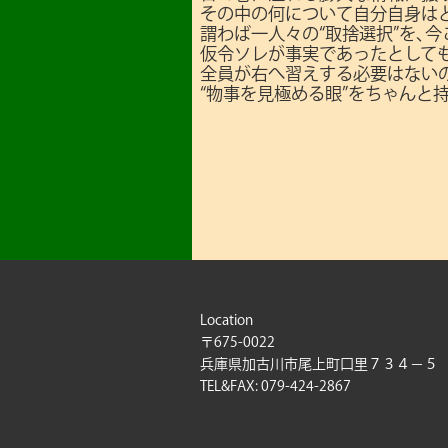
その中の何について自分自身は
謂わば一人々の“取捨選択”を､
仮令ソレが事実であったとしても
全員が右へ習えする必要はない
“物事を見極める眼”をちゃんと
Location
〒675-0022
兵庫県加古川市尾上町口里７３４－５
TEL&FAX: 079-424-2867