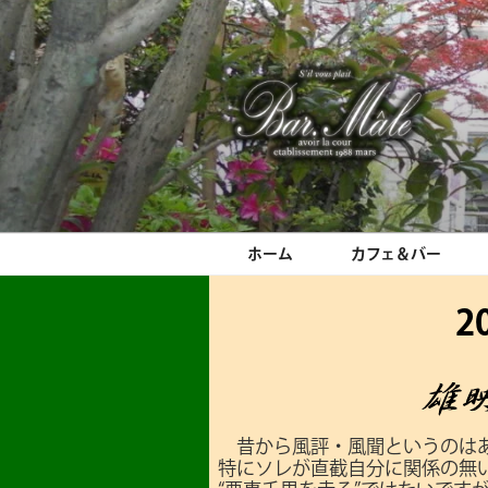
コ
ン
テ
ン
ツ
へ
ス
Bar.Male
キ
ッ
プ
ホーム
カフェ＆バー
2
昔から風評・風聞というのはあ
特にソレが直截自分に関係の無