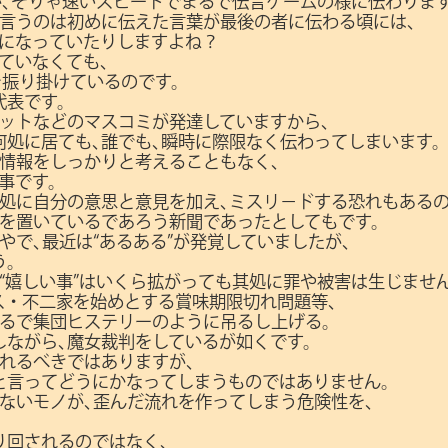
が､そりゃ速いスピードでまるで伝言ゲームの様に伝わりま
と言うのは初めに伝えた言葉が最後の者に伝わる頃には､
容になっていたりしますよね？
ていなくても､
を振り掛けているのです。
代表です。
ットなどのマスコミが発達していますから､
何処に居ても､誰でも､瞬時に際限なく伝わってしまいます
情報をしっかりと考えることもなく､
事です。
其処に自分の意思と意見を加え､ミスリ－ドする恐れもある
頼を置いているであろう新聞であったとしてもです。
やで､最近は“あるある”が発覚していましたが､
う。
“嬉しい事”はいくら拡がっても其処に罪や被害は生じません
ス・不二家を始めとする賞味期限切れ問題等､
まるで集団ヒステリーのように吊るし上げる。
しながら､魔女裁判をしているが如くです。
れるべきではありますが､
と言ってどうにかなってしまうものではありません。
ないモノが､歪んだ流れを作ってしまう危険性を､
り回されるのではなく､