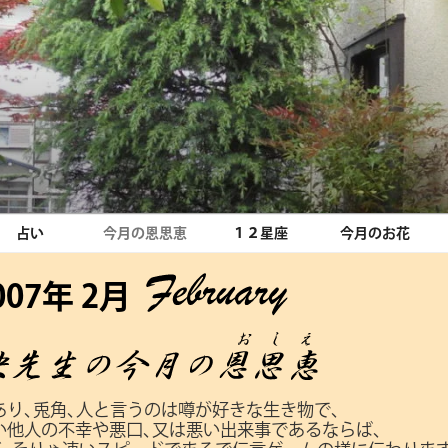
占い
今月の恩思恵
１２星座
今月のお花
007年 2月
り､兎角､人と言うのは噂が好きな生き物で､
い他人の不幸や悪口､又は悪い出来事であるならば､