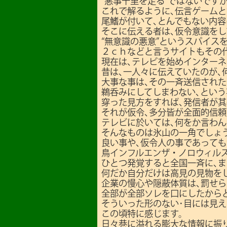
“悪事千里を走る”ではないです
これで解るように､伝言ゲーム
尾鰭が付いて､とんでもない内
そこに伝える者は､仮令意識をし
“無意識の悪意”というスパイス
２ｃｈなどと言うサイトもその
現在は､テレビを始めインターネ
昔は､一人々に伝えていたのが､
大事な事は､その一斉送信された
鵜呑みにしてしまわない､という
穿った見方をすれば､発信者が
それが仮令､多分皆が全面的信
テレビに於いては､何をか言わん
そんなものは氷山の一角でしょ
良い事や､仮令人の事であっても
鳥インフルエンザ・ノロウィル
ひとつ発覚すると全国一斉に､
何だか自分だけは高見の見物を
企業の慢心や隠蔽体質は､罰せら
全部が全部ソレを口にしたから
そういった形のない･目には見え
この頃特に感じます。
日々巷に溢れる膨大な情報に振