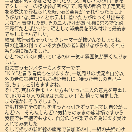
半ば強制的に参加させられたり､
又､同じバスの中にまる
でクレーマーの様な参加者が居て､時間の都合で予定変更
を多数決で尋ねられた時､
殆ど全員が“それやったらしょ
うがないな､早いことホテルに着いた方がゆっくり出来る
よな”と
賛成した処､その二人だけが意固地にまるで契約
不履行だとばかりに､
頑として添乗員を睨み付けて最後ま
で許しませんでした。
結局､旅行者もそういうクレーマーが怖いんでしょうね､
事の道理の判っている大多数の者に謝りながらも､それを
呑む様に頼みました。
ひとつのバスに乗っているのに一気に雰囲気が悪くなりま
した。
俗に言うモンスターカスタマーです。
“ＫＹ”と言う言葉も在りますが､一切周りの状況や自分以
外の者の気持ちにもお構い無しに､
待った無しの自己主
張､ちょっと引きますよね。
そして､其れを呑まされた方も“たった二人の意見を尊重し
て､他の４０人の意見は見殺しか！”と
憤って居ました。
まあ確かにそうでしょう。
でも其処でその怒りをずっと々引きずって居ては自分がし
んどい。
そんなしんどい気持ちのままの旅は損ですから
我慢でも辛抱でもなく､
自分の心が楽である為にまず受け
入れてみました。
そして帰りの新幹線の座席で参加者の中､一組の夫婦だけ