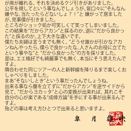
が席が離れる､
それを決めるクジ引きがありました。
公平を規してという事なんでしょうが､皆口々に“そんなん
嫌やな､当たったらどないしょ？！”と
嫌がって居ました
が､見事僕が引きました。
ところがショック処か可笑しくて笑ってしまいました。
この結果を“だからアカン”と採るのか､逆に“だから良かっ
た”と採るのか､上下大きな違いです。
僕たち夫婦は言うまでも無く､
“どうせ誰かが引かなアカ
ンねんやったら､僕らで良かったな､人さんのお役に立てた
という事やな”と
“だから良かった”の方を採りました。
是は､エエ格好でも綺麗事でも無く､本当にそう思えたんで
すよ。
隣合わせた同じツアーの人と新幹線を降りるまで楽しくお
しゃべりをしました。
まあ“そないしとき”という事だったんでしょうね。
出来る事なら腹を立てずに“だからアカン”を逆サイドから
見て､
“だからヨカッタ”と心の変換が出来れば､
其れこそ
自分の心が楽である“成倖方論”を手にする事が出来るんで
すよ。
殆どの事は考え方ひとつで出来ると思いますよ。