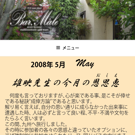
コ
ン
テ
ン
ツ
Bar.Male
へ
ス
メニュー
キ
ッ
2008年 5月
プ
何度も言っておりますが､心が楽である事､是こそが倖せ
である秘訣“成倖方論”であると思います。
解り易く言えば､自分の思い通りに成らなかった出来事に
遭遇した時､
人は必ずと言って良い程､不平･不満や文句を
たらふく言います。
この間､九州へ旅行しました。
その時に参加者の各々の思惑と違っていたオプションに､