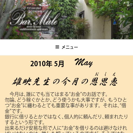
コ
ン
テ
ン
ツ
Bar.Male
へ
ス
メニュー
キ
ッ
2010年 5月
プ
今月は､誰にでも当てはまる“お金”のお話です。
勿論､どう稼ぐかとか､どう使うかも大事ですが､
もうひと
つ“お金”に纏わるとても重要な事があります。それは､“借
金”です。
銀行に借りるとかではなく､個人的に頼んだり､頼まれたり
するという形です。
出来るだけ安易な形で人に“お金”を借りるのは避けなけれ