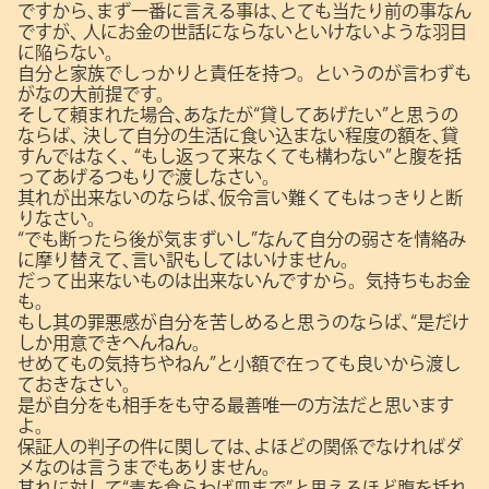
ですから､まず一番に言える事は､とても当たり前の事なん
ですが､
人にお金の世話にならないといけないような羽目
に陥らない。
自分と家族でしっかりと責任を持つ。というのが言わずも
がなの大前提です。
そして頼まれた場合､あなたが“貸してあげたい”と思うの
ならば､
決して自分の生活に食い込まない程度の額を､貸
すんではなく､
“もし返って来なくても構わない”と腹を括
ってあげるつもりで渡しなさい。
其れが出来ないのならば､仮令言い難くてもはっきりと断
りなさい。
“でも断ったら後が気まずいし”なんて自分の弱さを情絡み
に摩り替えて､言い訳もしてはいけません。
だって出来ないものは出来ないんですから。気持ちもお金
も。
もし其の罪悪感が自分を苦しめると思うのならば､“是だけ
しか用意できへんねん。
せめてもの気持ちやねん”と小額で在っても良いから渡し
ておきなさい。
是が自分をも相手をも守る最善唯一の方法だと思います
よ。
保証人の判子の件に関しては､よほどの関係でなければダ
メなのは言うまでもありません。
其れに対して“毒を食らわば皿まで”と思えるほど腹を括れ