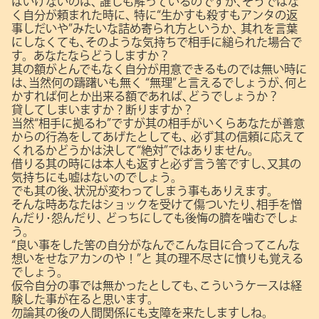
ばいけないのは､
誰しも解っているのですが､そうではな
く自分が頼まれた時に､
特に“生かすも殺すもアンタの返
事しだいや”みたいな詰め寄られ方というか､
其れを言葉
にしなくても､そのような気持ちで相手に縋られた場合で
す。あなたならどうしますか？
其の額がとんでもなく自分が用意できるものでは無い時に
は､当然何の躊躇いも無く
“無理”と言えるでしょうが､何と
かすれば何とか出来る額であれば､どうでしょうか？
貸してしまいますか？断りますか？
当然“相手に拠るわ”ですが其の相手がいくらあなたが善意
からの行為をしてあげたとしても､
必ず其の信頼に応えて
くれるかどうかは決して“絶対”ではありません。
借りる其の時には本人も返すと必ず言う筈ですし､又其の
気持ちにも嘘はないのでしょう。
でも其の後､状況が変わってしまう事もありえます。
そんな時あなたはショックを受けて傷ついたり､相手を憎
んだり･怨んだり､
どっちにしても後悔の臍を噛むでしょ
う。
“良い事をした筈の自分がなんでこんな目に合ってこんな
想いをせなアカンのや！”と
其の理不尽さに憤りも覚える
でしょう。
仮令自分の事では無かったとしても､こういうケースは経
験した事が在ると思います。
勿論其の後の人間関係にも支障を来たしますしね。