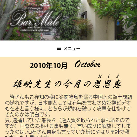
コ
ン
テ
ン
ツ
Bar.Male
へ
ス
メニュー
キ
ッ
2010年10月
プ
皆さんもご存知の様に尖閣諸島を巡る中国との領土問題
の拗れですが､
日本側としては有無を言わさぬ証拠ビデオ
も在ると言う様に､
どちらが規約を破って攻撃を仕掛けて
きたのかは明白です。
只､逮捕していた船長を（逆人質を取られた事もあるので
すが）国際法に掛ける事も無く､
言い成りに解放してしま
ったのは､仙石さん自身も言っていた様にやはり早計で稚