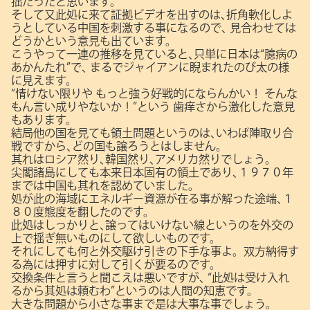
拙だったと思います。
そして又此処に来て証拠ビデオを出すのは､折角軟化しよ
うとしている中国を刺激する事になるので､
見合わせては
どうかという意見も出ています。
こうやって一連の推移を見ていると､只単に日本は“臆病の
あかんたれ”で､
まるでジャイアンに睨まれたのび太の様
に見えます。
“情けない限りや もっと強う好戦的にならんかい！ そんな
もん言い成りやないか！”という
歯痒さから激化した意見
もあります。
結局他の国を見ても領土問題というのは､いわば陣取り合
戦ですから､どの国も譲ろうとはしません。
其れはロシア然り､韓国然り､アメリカ然りでしょう。
尖閣諸島にしても本来日本固有の領土であり､１９７０年
までは中国も其れを認めていました。
処が此の海域にエネルギー資源が在る事が解った途端､１
８０度態度を翻したのです。
此処はしっかりと､譲ってはいけない線というのを外交の
上で揺ぎ無いものにして欲しいものです。
それにしても何と外交駆け引きの下手な事よ。双方納得す
る為には押すに対して引くが要るのです。
交換条件と言うと聞こえは悪いですが､
“此処は受け入れ
るから其処は頼むわ”というのは人間の知恵です。
大きな問題から小さな事まで是は大事な事でしょう。