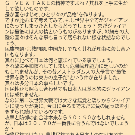
ＧＩＶＥ ＆ ＴＡＫＥの精神ですよね？其れを上手に生か
して欲しいものです。
是が国をはじめ､ひとり々の“品格”を作ります。
ですが此処まで考えてみて､もし世界中全てがジャイアン
になってしまったとしたらどうでしょう？
まだジャイア
ンは最後には人の情というものがありますが､
地続きの大
陸の国々はそんな事も言って居られない様な状態なのでし
ょう。
民族問題･宗教問題､中国だけでなく其れが理由に殺し合い
にもなります。
其れに比べて日本は何と恵まれている事でしょう。
それ故に平和慣れしてしまい､危機管理能力に乏しいのか
もしれませんが､
その昔ノストラダムスの大予言で“最後
世界を救うのは東方の皇子だ”という件が在りました。
其れは多分日本の事らしいです。
国民性から照らし合わせても日本人は基本的にジャイアン
には成れません。
なのに第二次世界大戦では大きな錯覚と驕りからジャイア
ンに成ったが為に､
今日に至るまで未だに負の尾っぽを引
きずられ続けているのです。
攻撃と防御の割合は本来なら５０：５０かもしれません
が､
日本は３０：７０が一番性に合うんではないでしょう
か？
狩猟民族ではない､農耕民族である日本人の在り方です。