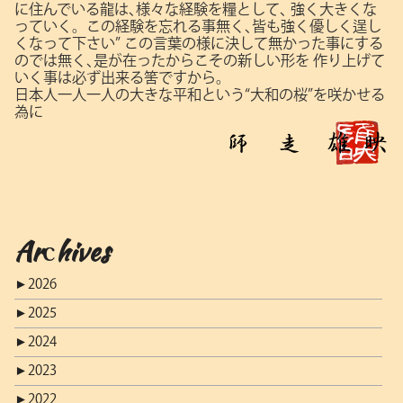
に住んでいる龍は､様々な経験を糧として､
強く大きくな
っていく。この経験を忘れる事無く､皆も強く優しく逞し
くなって下さい”
この言葉の様に決して無かった事にする
のでは無く､是が在ったからこその新しい形を
作り上げて
いく事は必ず出来る筈ですから。
日本人一人一人の大きな平和という“大和の桜”を咲かせる
為に
Archives
►
2026
►
2025
►
2024
►
2023
►
2022