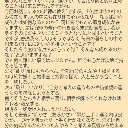
違うんだと解っていれば､
違っていて当たり前と受け止め
ることは出来る筈なんですがね。
今回お話しするのは“禅の教え”ですが､
「仏性は仏の中の
みに在らず､人の中にも在り即ち心が仏なり。
ならば即心
成仏とは如何なるものか？
同じ音でもこの即身成仏が在
りますが､是は究極の修行の行き着く末に断食をし､
我が
身をそのまま生きたままミイラとなり仏と成すということ
ですが､普通我々凡人はそうではなく
毎日の暮らしの中で
出来るだけ仏に近い心を持つということです。」
そしたら今度は“仏さんの心って何？ そんなん成れるのか
な？”と思いますよね？
でも何も難しい事ではありません。誰でも心がけ次第で持
てる筈です。
まず“貪り”誰にもやらへん､全部自分のもんや！損をする
のは絶対嫌！と物事全て損得で捉え､
人と分かち合うこと
を一切しない。
次に“瞋り（いかり）”自分と考えの違うものや価値観の違
うものを排除しようとする。
何でそうなんやと相手を罵り､相手が解ってくれなければ
キレる･激怒する。
相違を一切受け入れようとしない。
そして最後に“痴かさ（おろかさ）”事が上手く運ぶ内は良
いが､一つ行き詰ったり
上手く行かなくなると､まずは自
分の何処があかんかったんやろ？と考える反省から始まる