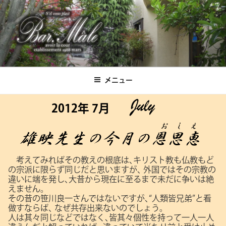
コ
ン
テ
ン
ツ
Bar.Male
へ
ス
メニュー
キ
ッ
2012年 7月
プ
考えてみればその教えの根底は､キリスト教も仏教もど
の宗派に限らず同じだと思いますが､
外国ではその宗教の
違いに端を発し､大昔から現在に至るまで未だに争いは絶
えません。
その昔の笹川良一さんではないですが､“人類皆兄弟”と看
做すならば､
なぜ共存出来ないのでしょう。
人は其々同じなどではなく､皆其々個性を持って一人一人