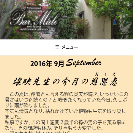
コ
ン
テ
ン
ツ
Bar.Male
へ
ス
メニュー
キ
ッ
2016年 9月
プ
この夏は､酷暑とも言える程の炎天が続き､いったいこの
暑さはいつ迄続くの？と
嘆きたくなっていた今日､久しぶ
りに雨が降りました。
空気も清気となり､枯れかけていた植物も生気を取り戻し
ました。
私事ですが､この間１週間２歳半の孫の男の子を預る事に
なり､
その間店も休み､そりゃもう大変でした。